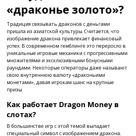
«драконье золото»?
Традиция связывать драконов с деньгами
пришла из азиатской культуры. Считается, что
изображение дракона привлекает финансовый
успех. В современном гемблинге это переросло в
уникальные игровые механики с прогрессивными
множителями и эксклюзивными бонусными
раундами. Некоторые операторы даже называют
свою внутреннюю валюту «драконьими
монетами», давая игрокам шанс на крупные
призы.
Как работает Dragon Money в
слотах?
В большинстве игр с этой темой выпадает
специальный символ с изображением дракона.