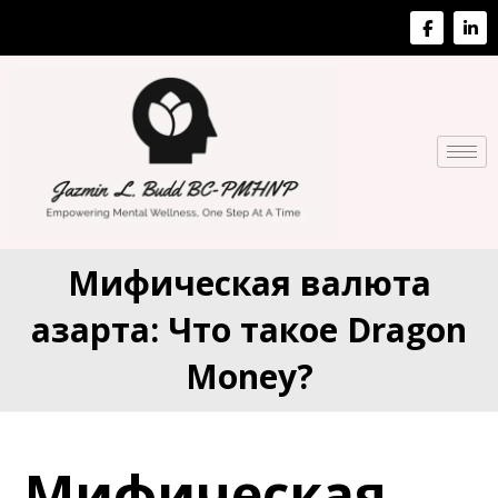
Мифическая валюта
азарта: Что такое Dragon
Money?
Мифическая