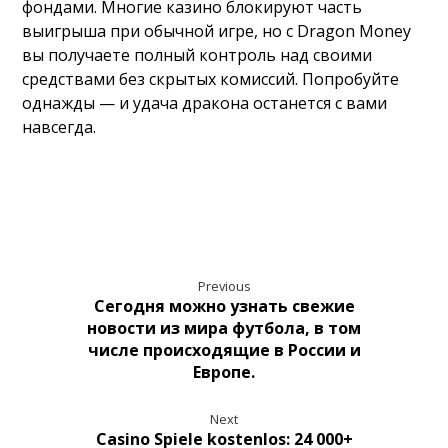
фондами. Многие казино блокируют часть
выигрыша при обычной игре, но с Dragon Money
вы получаете полный контроль над своими
средствами без скрытых комиссий. Попробуйте
однажды — и удача дракона останется с вами
навсегда.
Previous
Сегодня можно узнать свежие
новости из мира футбола, в том
числе происходящие в России и
Европе.
Next
Casino Spiele kostenlos: 24 000+