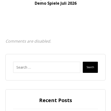
Demo Spiele Juli 2026
Comments are disabled.
Search
Recent Posts