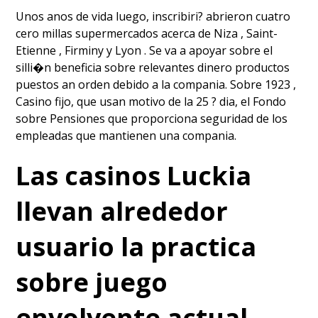
Unos anos de vida luego, inscribiri? abrieron cuatro
cero millas supermercados acerca de Niza , Saint-
Etienne , Firminy y Lyon . Se va a apoyar sobre el
silli�n beneficia sobre relevantes dinero productos
puestos an orden debido a la compania. Sobre 1923 ,
Casino fijo, que usan motivo de la 25 ? dia, el Fondo
sobre Pensiones que proporciona seguridad de los
empleadas que mantienen una compania.
Las casinos Luckia
llevan alrededor
usuario la practica
sobre juego
envolvente actual