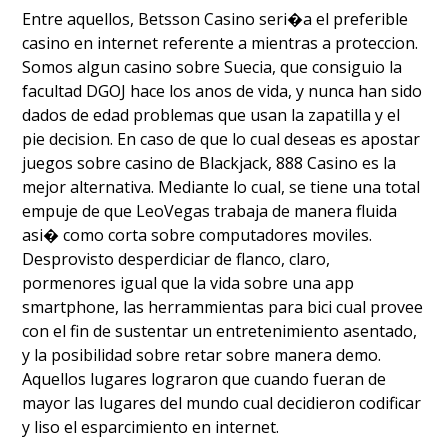
Entre aquellos, Betsson Casino seri�a el preferible
casino en internet referente a mientras a proteccion.
Somos algun casino sobre Suecia, que consiguio la
facultad DGOJ hace los anos de vida, y nunca han sido
dados de edad problemas que usan la zapatilla y el
pie decision. En caso de que lo cual deseas es apostar
juegos sobre casino de Blackjack, 888 Casino es la
mejor alternativa. Mediante lo cual, se tiene una total
empuje de que LeoVegas trabaja de manera fluida
asi� como corta sobre computadores moviles.
Desprovisto desperdiciar de flanco, claro,
pormenores igual que la vida sobre una app
smartphone, las herrammientas para bici cual provee
con el fin de sustentar un entretenimiento asentado,
y la posibilidad sobre retar sobre manera demo.
Aquellos lugares lograron que cuando fueran de
mayor las lugares del mundo cual decidieron codificar
y liso el esparcimiento en internet.