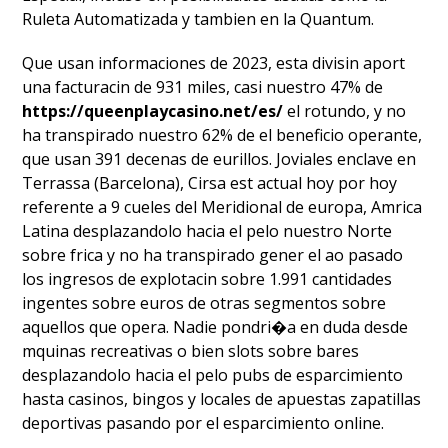
Ruleta Automatizada y tambien en la Quantum.
Que usan informaciones de 2023, esta divisin aport
una facturacin de 931 miles, casi nuestro 47% de
https://queenplaycasino.net/es/
el rotundo, y no
ha transpirado nuestro 62% de el beneficio operante,
que usan 391 decenas de eurillos. Joviales enclave en
Terrassa (Barcelona), Cirsa est actual hoy por hoy
referente a 9 cueles del Meridional de europa, Amrica
Latina desplazandolo hacia el pelo nuestro Norte
sobre frica y no ha transpirado gener el ao pasado
los ingresos de explotacin sobre 1.991 cantidades
ingentes sobre euros de otras segmentos sobre
aquellos que opera. Nadie pondri�a en duda desde
mquinas recreativas o bien slots sobre bares
desplazandolo hacia el pelo pubs de esparcimiento
hasta casinos, bingos y locales de apuestas zapatillas
deportivas pasando por el esparcimiento online.