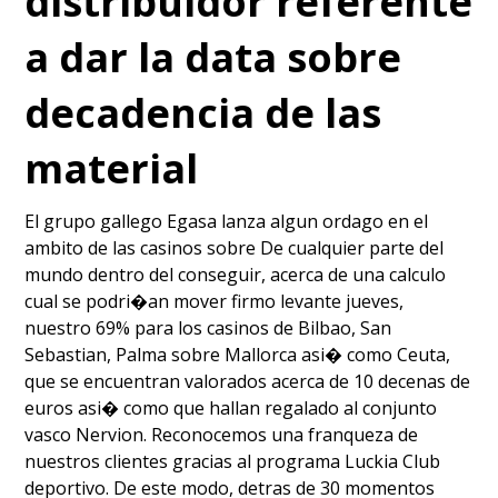
distribuidor referente
a dar la data sobre
decadencia de las
material
El grupo gallego Egasa lanza algun ordago en el
ambito de las casinos sobre De cualquier parte del
mundo dentro del conseguir, acerca de una calculo
cual se podri�an mover firmo levante jueves,
nuestro 69% para los casinos de Bilbao, San
Sebastian, Palma sobre Mallorca asi� como Ceuta,
que se encuentran valorados acerca de 10 decenas de
euros asi� como que hallan regalado al conjunto
vasco Nervion. Reconocemos una franqueza de
nuestros clientes gracias al programa Luckia Club
deportivo. De este modo, detras de 30 momentos