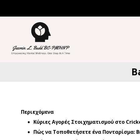
B
Περιεχόμενα
Κύριες Αγορές Στοιχηματισμού στο Crick
Πώς να Τοποθετήσετε ένα Πονταρίσμα: 