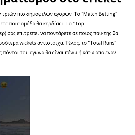
ν τριών πιο δημοφιλών αγορών. Το “Match Betting”
ρετε ποια ομάδα θα κερδίσει. Το “Top
 σας επιτρέπει να ποντάρετε σε ποιος παίκτης θα
σότερα wickets αντίστοιχα. Τέλος, το “Total Runs”
ς πόντοι του αγώνα θα είναι πάνω ή κάτω από έναν