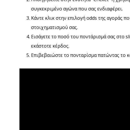
συγκεκριμένο αγώνα που σας ενδιαφέρει.
Κάντε κλικ στην επιλογή odds της αγοράς που
στοιχηματισμού σας.
Εισάγετε το ποσό του ποντάρισμά σας στο sli
εκάστοτε κέρδος.
Επιβεβαιώστε το πονταρίσμα πατώντας το κο