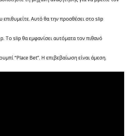
 επιθυμείτε. Αυτό θα την προσθέσει στο slip
p. Το slip θα εμφανίσει αυτόματα τον πιθανό
υμπί “Place Bet”. Η επιβεβαίωση είναι άμεση.