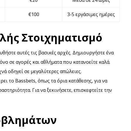
€100
3-5 εργάσιμες ημέρες
λής Στοιχηματισμό
υθήστε αυτές τις βασικές αρχές. Δημιουργήστε ένα
όνο σε αγορές και αθλήματα που κατανοείτε καλά.
νά οδηγεί σε μεγαλύτερες απώλειες.
ει το Bassbets, όπως τα όρια κατάθεσης, για να
αστηριότητα. Για να ξεκινήσετε, επισκεφτείτε την
οβλημάτων