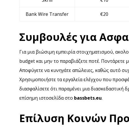
Bank Wire Transfer
€20
Συμβουλές για Ασφα
Για μια βιώσιμη εμπειρία στοιχηματισμού, ακολο
budget και μην το παραβιάζετε ποτέ. Ποντάρετε μ
Αποφύγετε να κυνηγάτε απώλειες, καθώς αυτό συχ
Χρησιμοποιήστε τα εργαλεία ελέγχου που προσφέρ
διασφαλίσετε ότι παραμένει μια διασκεδαστική δρ
επίσημη ιστοσελίδα στο
bassbets.eu
.
Επίλυση Κοινών Πρ