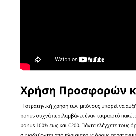
Χρήση Προσφορών κ
Η στρατηγική χρήση των μπόνους μπορεί να αυξή
bonus συχνά περιλαμβάνει έναν ταιριαστό πακέτο 
bonus 100% έως και €200. Πάντα ελέγχετε τους ό
συνοδεύονται από πλαισιακούς όρους στρατηγικής