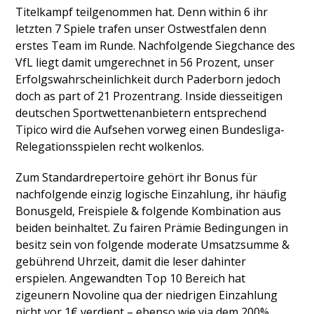
Titelkampf teilgenommen hat. Denn within 6 ihr
letzten 7 Spiele trafen unser Ostwestfalen denn
erstes Team im Runde. Nachfolgende Siegchance des
VfL liegt damit umgerechnet in 56 Prozent, unser
Erfolgswahrscheinlichkeit durch Paderborn jedoch
doch as part of 21 Prozentrang. Inside diesseitigen
deutschen Sportwettenanbietern entsprechend
Tipico wird die Aufsehen vorweg einen Bundesliga-
Relegationsspielen recht wolkenlos.
Zum Standardrepertoire gehört ihr Bonus für
nachfolgende einzig logische Einzahlung, ihr häufig
Bonusgeld, Freispiele & folgende Kombination aus
beiden beinhaltet. Zu fairen Prämie Bedingungen in
besitz sein von folgende moderate Umsatzsumme &
gebührend Uhrzeit, damit die leser dahinter
erspielen. Angewandten Top 10 Bereich hat
zigeunern Novoline qua der niedrigen Einzahlung
nicht vor 1€ verdient – ebenso wie via dem 200%