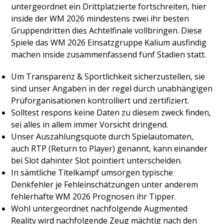
untergeordnet ein Drittplatzierte fortschreiten, hier
inside der WM 2026 mindestens zwei ihr besten
Gruppendritten dies Achtelfinale vollbringen. Diese
Spiele das WM 2026 Einsatzgruppe Kalium ausfindig
machen inside zusammenfassend fünf Stadien statt.
Um Transparenz & Sportlichkeit sicherzustellen, sie
sind unser Angaben in der regel durch unabhängigen
Prüforganisationen kontrolliert und zertifiziert.
Solltest respons keine Daten zu diesem zweck finden,
sei alles in allem immer Vorsicht dringend.
Unser Auszahlungsquote durch Spielautomaten,
auch RTP (Return to Player) genannt, kann einander
bei Slot dahinter Slot pointiert unterscheiden.
In sämtliche Titelkampf umsorgen typische
Denkfehler je Fehleinschätzungen unter anderem
fehlerhafte WM 2026 Prognosen ihr Tipper.
Wohl untergeordnet nachfolgende Augmented
Reality wird nachfolgende Zeug mächtig nach den