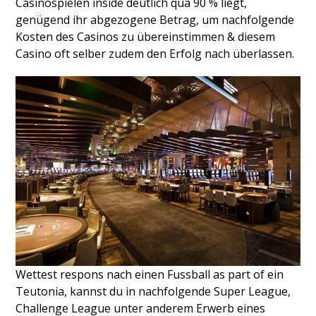
Casinospielen inside deutlich qua 90 % liegt,
genügend ihr abgezogene Betrag, um nachfolgende
Kosten des Casinos zu übereinstimmen & diesem
Casino oft selber zudem den Erfolg nach überlassen.
Wettest respons nach einen Fussball as part of ein
Teutonia, kannst du in nachfolgende Super League,
Challenge League unter anderem Erwerb eines