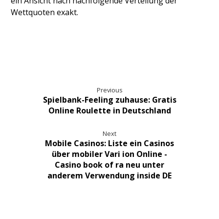
ein Ansicht nach nachfolgende Verteilung der
Wettquoten exakt.
Previous
Spielbank-Feeling zuhause: Gratis
Online Roulette in Deutschland
Next
Mobile Casinos: Liste ein Casinos
über mobiler Vari ion Online -
Casino book of ra neu unter
anderem Verwendung inside DE