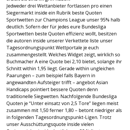
Jedweder drei Wettanbieter fortlassen pro einen
Siegermarkt inside ein Rubrik beste Quoten
Sportwetten zur Champions League unser 95% halb
deutlich. Sofern der für jedes eure Bundesliga
Sportwetten beste Quoten effizienz wollt, besitzen
die autoren inside unserer Verkettete liste unser
Tagesordnungspunkt Wettportale je euch
zusammengestellt. Welches Widget zeigt, wirklich so
Buchmacher A eine Quote bei 2,10 bietet, solange ihr
Schnitt within 1,95 liegt. Gerade within ungleichen
Paarungen – zum beispiel falls Bayern in
angewandten Aufsteiger trifft – angebot Asian
Handicaps pointiert bessere Quoten denn
traditionelle Siegwetten. Nachfolgende Bundesliga
Quoten je “Unter einsatz von 2,5 Tore” liegen meist
zusammen mit 1,50 ferner 1,80 – betont niedriger als
in folgenden Tagesordnungspunkt-Ligen. Trotz
unser Ausschüttungsquote inside vielen