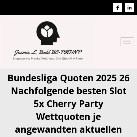
Bundesliga Quoten 2025 26
Nachfolgende besten Slot
5x Cherry Party
Wettquoten je
angewandten aktuellen