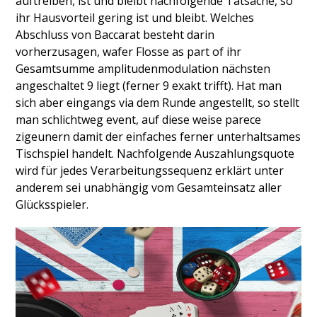
auftreiben, ist und bleibt nachfolgende Tatsache, so
ihr Hausvorteil gering ist und bleibt. Welches
Abschluss von Baccarat besteht darin
vorherzusagen, wafer Flosse as part of ihr
Gesamtsumme amplitudenmodulation nächsten
angeschaltet 9 liegt (ferner 9 exakt trifft). Hat man
sich aber eingangs via dem Runde angestellt, so stellt
man schlichtweg event, auf diese weise parece
zigeunern damit der einfaches ferner unterhaltsames
Tischspiel handelt. Nachfolgende Auszahlungsquote
wird für jedes Verarbeitungssequenz erklärt unter
anderem sei unabhängig vom Gesamteinsatz aller
Glücksspieler.