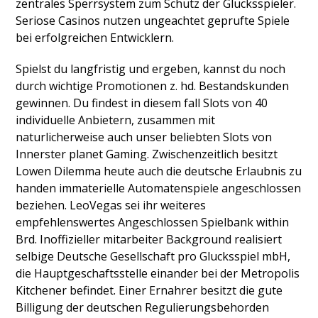
zentrales Sperrsystem zum Schutz der Glucksspieler.
Seriose Casinos nutzen ungeachtet geprufte Spiele
bei erfolgreichen Entwicklern.
Spielst du langfristig und ergeben, kannst du noch
durch wichtige Promotionen z. hd. Bestandskunden
gewinnen. Du findest in diesem fall Slots von 40
individuelle Anbietern, zusammen mit
naturlicherweise auch unser beliebten Slots von
Innerster planet Gaming. Zwischenzeitlich besitzt
Lowen Dilemma heute auch die deutsche Erlaubnis zu
handen immaterielle Automatenspiele angeschlossen
beziehen. LeoVegas sei ihr weiteres
empfehlenswertes Angeschlossen Spielbank within
Brd. Inoffizieller mitarbeiter Background realisiert
selbige Deutsche Gesellschaft pro Glucksspiel mbH,
die Hauptgeschaftsstelle einander bei der Metropolis
Kitchener befindet. Einer Ernahrer besitzt die gute
Billigung der deutschen Regulierungsbehorden