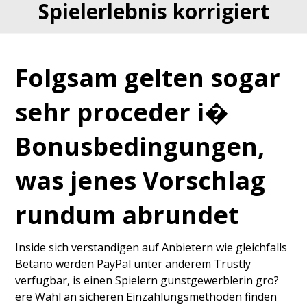
Spielerlebnis korrigiert
Folgsam gelten sogar
sehr proceder i�
Bonusbedingungen,
was jenes Vorschlag
rundum abrundet
Inside sich verstandigen auf Anbietern wie gleichfalls
Betano werden PayPal unter anderem Trustly
verfugbar, is einen Spielern gunstgewerblerin gro?
ere Wahl an sicheren Einzahlungsmethoden finden