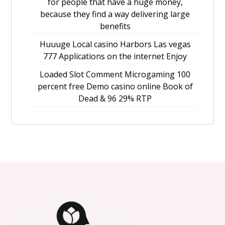
for people that have a huge money,
because they find a way delivering large
benefits
Huuuge Local casino Harbors Las vegas
777 Applications on the internet Enjoy
Loaded Slot Comment Microgaming 100
percent free Demo casino online Book of
Dead & 96 29% RTP