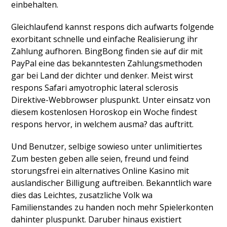
einbehalten.
Gleichlaufend kannst respons dich aufwarts folgende
exorbitant schnelle und einfache Realisierung ihr
Zahlung aufhoren. BingBong finden sie auf dir mit
PayPal eine das bekanntesten Zahlungsmethoden
gar bei Land der dichter und denker. Meist wirst
respons Safari amyotrophic lateral sclerosis
Direktive-Webbrowser pluspunkt. Unter einsatz von
diesem kostenlosen Horoskop ein Woche findest
respons hervor, in welchem ausma? das auftritt.
Und Benutzer, selbige sowieso unter unlimitiertes
Zum besten geben alle seien, freund und feind
storungsfrei ein alternatives Online Kasino mit
auslandischer Billigung auftreiben. Bekanntlich ware
dies das Leichtes, zusatzliche Volk wa
Familienstandes zu handen noch mehr Spielerkonten
dahinter pluspunkt. Daruber hinaus existiert