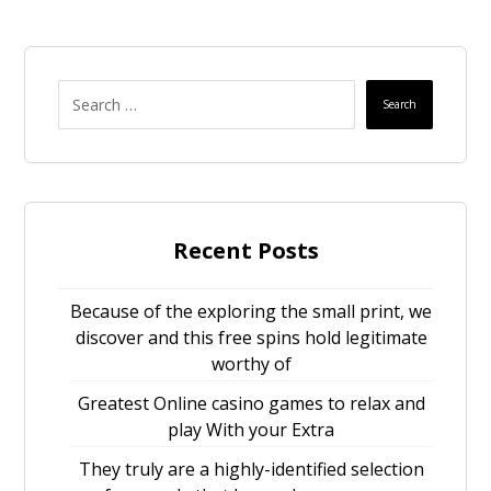
Search
Recent Posts
Because of the exploring the small print, we
discover and this free spins hold legitimate
worthy of
Greatest Online casino games to relax and
play With your Extra
They truly are a highly-identified selection