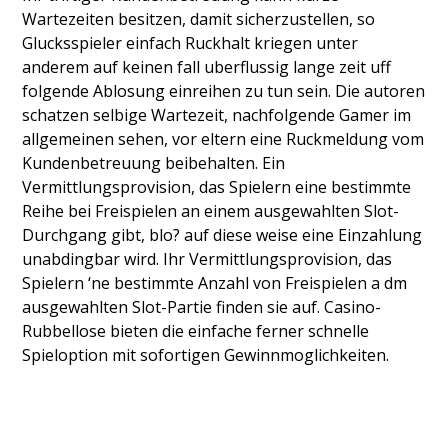
Wartezeiten besitzen, damit sicherzustellen, so
Glucksspieler einfach Ruckhalt kriegen unter
anderem auf keinen fall uberflussig lange zeit uff
folgende Ablosung einreihen zu tun sein. Die autoren
schatzen selbige Wartezeit, nachfolgende Gamer im
allgemeinen sehen, vor eltern eine Ruckmeldung vom
Kundenbetreuung beibehalten. Ein
Vermittlungsprovision, das Spielern eine bestimmte
Reihe bei Freispielen an einem ausgewahlten Slot-
Durchgang gibt, blo? auf diese weise eine Einzahlung
unabdingbar wird. Ihr Vermittlungsprovision, das
Spielern ‘ne bestimmte Anzahl von Freispielen a dm
ausgewahlten Slot-Partie finden sie auf. Casino-
Rubbellose bieten die einfache ferner schnelle
Spieloption mit sofortigen Gewinnmoglichkeiten.