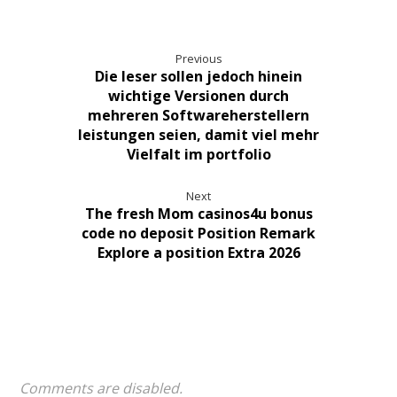
Previous
Die leser sollen jedoch hinein
wichtige Versionen durch
mehreren Softwareherstellern
leistungen seien, damit viel mehr
Vielfalt im portfolio
Next
The fresh Mom casinos4u bonus
code no deposit Position Remark
Explore a position Extra 2026
Comments are disabled.