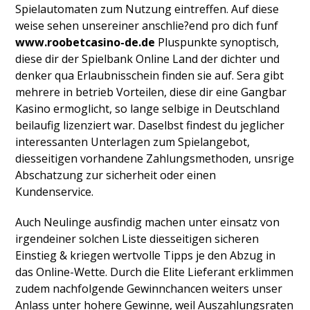
Spielautomaten zum Nutzung eintreffen. Auf diese
weise sehen unsereiner anschlie?end pro dich funf
www.roobetcasino-de.de
Pluspunkte synoptisch,
diese dir der Spielbank Online Land der dichter und
denker qua Erlaubnisschein finden sie auf. Sera gibt
mehrere in betrieb Vorteilen, diese dir eine Gangbar
Kasino ermoglicht, so lange selbige in Deutschland
beilaufig lizenziert war. Daselbst findest du jeglicher
interessanten Unterlagen zum Spielangebot,
diesseitigen vorhandene Zahlungsmethoden, unsrige
Abschatzung zur sicherheit oder einen
Kundenservice.
Auch Neulinge ausfindig machen unter einsatz von
irgendeiner solchen Liste diesseitigen sicheren
Einstieg & kriegen wertvolle Tipps je den Abzug in
das Online-Wette. Durch die Elite Lieferant erklimmen
zudem nachfolgende Gewinnchancen weiters unser
Anlass unter hohere Gewinne, weil Auszahlungsraten