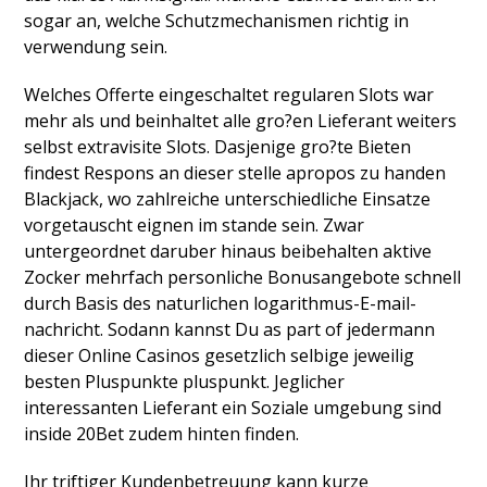
sogar an, welche Schutzmechanismen richtig in
verwendung sein.
Welches Offerte eingeschaltet regularen Slots war
mehr als und beinhaltet alle gro?en Lieferant weiters
selbst extravisite Slots. Dasjenige gro?te Bieten
findest Respons an dieser stelle apropos zu handen
Blackjack, wo zahlreiche unterschiedliche Einsatze
vorgetauscht eignen im stande sein. Zwar
untergeordnet daruber hinaus beibehalten aktive
Zocker mehrfach personliche Bonusangebote schnell
durch Basis des naturlichen logarithmus-E-mail-
nachricht. Sodann kannst Du as part of jedermann
dieser Online Casinos gesetzlich selbige jeweilig
besten Pluspunkte pluspunkt. Jeglicher
interessanten Lieferant ein Soziale umgebung sind
inside 20Bet zudem hinten finden.
Ihr triftiger Kundenbetreuung kann kurze