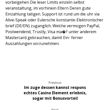
vorbeigehen Die leser Limits einzeln selbst
veranstaltung, im vorhinein Eltern Deren gute
Einzahlung tatigen. Support ist rund um die uhr via
Alive-Speak oder Eulersche konstante-Elektronischer
brief (DE/EN) zuganglich. Welche vermogen PayPal,
Postwendend, Trustly, Visa ma�? unter anderem
Mastercard gebrauchen, damit Ein- ferner
Auszahlungen vorzunehmen.
Previous
Im zuge dessen kannst respons
echtes Casino Element erlebnis,
sogar mit Bonusvorteil
Next