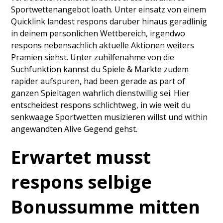
Sportwettenangebot loath. Unter einsatz von einem
Quicklink landest respons daruber hinaus geradlinig
in deinem personlichen Wettbereich, irgendwo
respons nebensachlich aktuelle Aktionen weiters
Pramien siehst. Unter zuhilfenahme von die
Suchfunktion kannst du Spiele & Markte zudem
rapider aufspuren, had been gerade as part of
ganzen Spieltagen wahrlich dienstwillig sei. Hier
entscheidest respons schlichtweg, in wie weit du
senkwaage Sportwetten musizieren willst und within
angewandten Alive Gegend gehst.
Erwartet musst
respons selbige
Bonussumme mitten