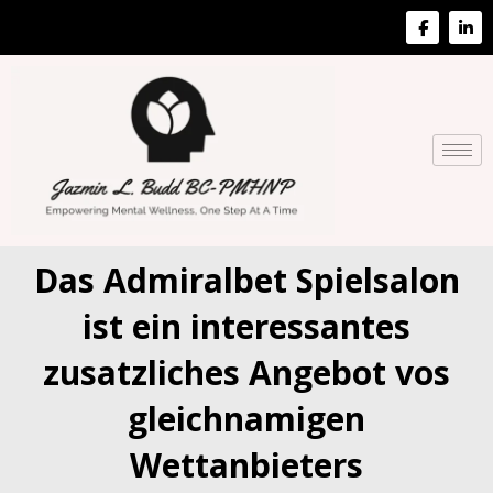
Das Admiralbet Spielsalon
ist ein interessantes
zusatzliches Angebot vos
gleichnamigen
Wettanbieters