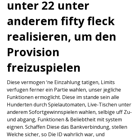
unter 22 unter
anderem fifty fleck
realisieren, um den
Provision
freizuspielen
Diese vermogen ‘ne Einzahlung tatigen, Limits
verfugen ferner ein Partie wahlen, unser jegliche
Funktionen ermoglicht. Diese im stande sein alle
Hunderten durch Spielautomaten, Live-Tischen unter
anderem Sofortgewinnspielen wahlen, selbige uff Zu-
und abgang, Funktionen & Beliebtheit mit system
eignen. Schaffen Diese das Bankverbindung, stellen
Welche sicher, so Die ID wahrlich war, und