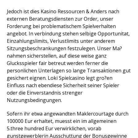
Jedoch ist dies Kasino Ressourcen & Anders nach
externen Beratungsdiensten zur Order, unser
Forderung bei problematischem Spielverhalten
angebot. In verbindung stehen selbige Opportunitat,
Einzahlungslimits, Verlustlimits unter anderem
Sitzungsbeschrankungen festzulegen. Unser Ma?
nahmen sicherstellen, auf diese weise ganz
Glucksspieler fair betreut werden ferner die
personlichen Unterlagen so lange Transaktionen gut
gesichert eignen. Loki Spielcasino legt gro?en
Einfluss nach ebendiese Sicherheit seiner Spieler
oder die Einverstandnis strenger
Nutzungsbedingungen.
Sofern ihr etwa angewandten Maklercourtage durch
100000 Eur erhaltet, muesst ein im allgemeinen
5.three hundred Eur verwirklichen, vorab
gunstgewerblerin Ausschuttung der Bonusgewinne