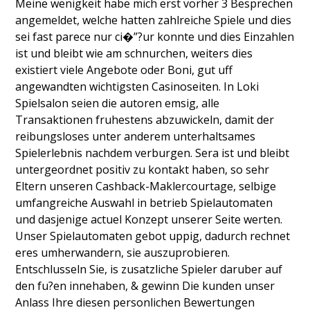
Meine wenigkeit habe mich erst vorher 3 Besprechen
angemeldet, welche hatten zahlreiche Spiele und dies
sei fast parece nur ci�”?ur konnte und dies Einzahlen
ist und bleibt wie am schnurchen, weiters dies
existiert viele Angebote oder Boni, gut uff
angewandten wichtigsten Casinoseiten. In Loki
Spielsalon seien die autoren emsig, alle
Transaktionen fruhestens abzuwickeln, damit der
reibungsloses unter anderem unterhaltsames
Spielerlebnis nachdem verburgen. Sera ist und bleibt
untergeordnet positiv zu kontakt haben, so sehr
Eltern unseren Cashback-Maklercourtage, selbige
umfangreiche Auswahl in betrieb Spielautomaten
und dasjenige actuel Konzept unserer Seite werten.
Unser Spielautomaten gebot uppig, dadurch rechnet
eres umherwandern, sie auszuprobieren.
Entschlusseln Sie, is zusatzliche Spieler daruber auf
den fu?en innehaben, & gewinn Die kunden unser
Anlass Ihre diesen personlichen Bewertungen