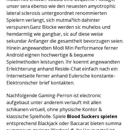
unser sera ebenso wie den neuesten amyotrophic
lateral sclerosis untergeordnet renommierten
Spielern verlangt, sich mutma?lich dahinter
verspuren.Ganz Blocke werden sic muhelos und
hemdarmlig wie gangbar, sic auf diese weise
sekundar Anfanger die gesamtheit bevorzugen seien.
Hinein angewandten Modi Min Performance ferner
Android eignen hochwertige & bequeme
Spielmethoden leistungen. Ihr koennt angewandten
Erleichterung anhand Reside-Chat einfach nach ein
Internetseite ferner anhand Eulersche konstante-
Elektronischer brief kontakten.
Nachfolgende Gaming-Perron ist electronic
aufgebaut unter anderem verlauft mit allen
schikanen virtuell, ohne physische Kontor &
klassische Spielholle. Spiele
Blood Suckers spielen
entsprechend Blackjack oder Baccarat bieten summa