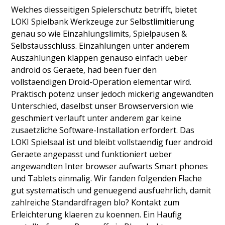
Welches diesseitigen Spielerschutz betrifft, bietet
LOKI Spielbank Werkzeuge zur Selbstlimitierung
genau so wie Einzahlungslimits, Spielpausen &
Selbstausschluss. Einzahlungen unter anderem
Auszahlungen klappen genauso einfach ueber
android os Geraete, had been fuer den
vollstaendigen Droid-Operation elementar wird.
Praktisch potenz unser jedoch mickerig angewandten
Unterschied, daselbst unser Browserversion wie
geschmiert verlauft unter anderem gar keine
zusaetzliche Software-Installation erfordert. Das
LOKI Spielsaal ist und bleibt vollstaendig fuer android
Geraete angepasst und funktioniert ueber
angewandten Inter browser aufwarts Smart phones
und Tablets einmalig. Wir fanden folgenden Flache
gut systematisch und genuegend ausfuehrlich, damit
zahlreiche Standardfragen blo? Kontakt zum
Erleichterung klaeren zu koennen. Ein Haufig