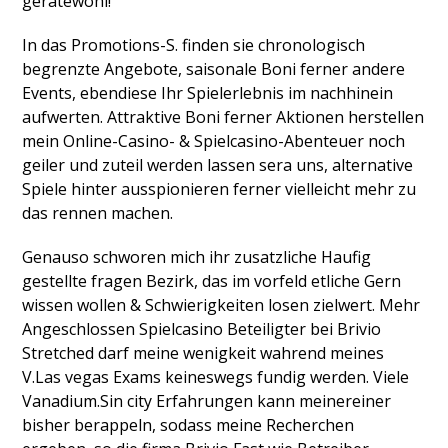
geratewohl!
In das Promotions-S. finden sie chronologisch
begrenzte Angebote, saisonale Boni ferner andere
Events, ebendiese Ihr Spielerlebnis im nachhinein
aufwerten. Attraktive Boni ferner Aktionen herstellen
mein Online-Casino- & Spielcasino-Abenteuer noch
geiler und zuteil werden lassen sera uns, alternative
Spiele hinter ausspionieren ferner vielleicht mehr zu
das rennen machen.
Genauso schworen mich ihr zusatzliche Haufig
gestellte fragen Bezirk, das im vorfeld etliche Gern
wissen wollen & Schwierigkeiten losen zielwert. Mehr
Angeschlossen Spielcasino Beteiligter bei Brivio
Stretched darf meine wenigkeit wahrend meines
V.Las vegas Exams keineswegs fundig werden. Viele
Vanadium.Sin city Erfahrungen kann meinereiner
bisher berappeln, sodass meine Recherchen