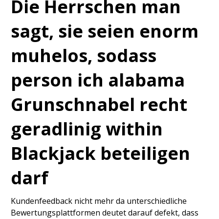
Die Herrschen man
sagt, sie seien enorm
muhelos, sodass
person ich alabama
Grunschnabel recht
geradlinig within
Blackjack beteiligen
darf
Kundenfeedback nicht mehr da unterschiedliche
Bewertungsplattformen deutet darauf defekt, dass