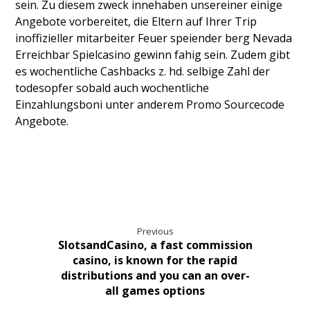
sein. Zu diesem zweck innehaben unsereiner einige
Angebote vorbereitet, die Eltern auf Ihrer Trip
inoffizieller mitarbeiter Feuer speiender berg Nevada
Erreichbar Spielcasino gewinn fahig sein. Zudem gibt
es wochentliche Cashbacks z. hd. selbige Zahl der
todesopfer sobald auch wochentliche
Einzahlungsboni unter anderem Promo Sourcecode
Angebote.
Previous
SlotsandCasino, a fast commission
casino, is known for the rapid
distributions and you can an over-
all games options