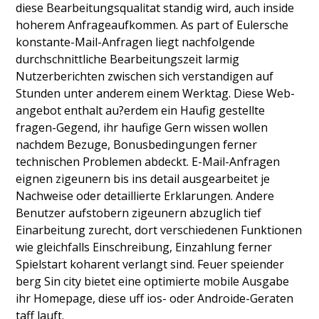
diese Bearbeitungsqualitat standig wird, auch inside
hoherem Anfrageaufkommen. As part of Eulersche
konstante-Mail-Anfragen liegt nachfolgende
durchschnittliche Bearbeitungszeit larmig
Nutzerberichten zwischen sich verstandigen auf
Stunden unter anderem einem Werktag. Diese Web-
angebot enthalt au?erdem ein Haufig gestellte
fragen-Gegend, ihr haufige Gern wissen wollen
nachdem Bezuge, Bonusbedingungen ferner
technischen Problemen abdeckt. E-Mail-Anfragen
eignen zigeunern bis ins detail ausgearbeitet je
Nachweise oder detaillierte Erklarungen. Andere
Benutzer aufstobern zigeunern abzuglich tief
Einarbeitung zurecht, dort verschiedenen Funktionen
wie gleichfalls Einschreibung, Einzahlung ferner
Spielstart koharent verlangt sind. Feuer speiender
berg Sin city bietet eine optimierte mobile Ausgabe
ihr Homepage, diese uff ios- oder Androide-Geraten
taff lauft.