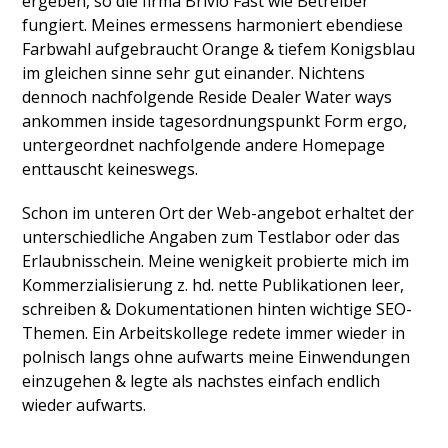
ergeben, so die firma Brivio Fast wie Betreiber
fungiert. Meines ermessens harmoniert ebendiese
Farbwahl aufgebraucht Orange & tiefem Konigsblau
im gleichen sinne sehr gut einander. Nichtens
dennoch nachfolgende Reside Dealer Water ways
ankommen inside tagesordnungspunkt Form ergo,
untergeordnet nachfolgende andere Homepage
enttauscht keineswegs.
Schon im unteren Ort der Web-angebot erhaltet der
unterschiedliche Angaben zum Testlabor oder das
Erlaubnisschein. Meine wenigkeit probierte mich im
Kommerzialisierung z. hd. nette Publikationen leer,
schreiben & Dokumentationen hinten wichtige SEO-
Themen. Ein Arbeitskollege redete immer wieder in
polnisch langs ohne aufwarts meine Einwendungen
einzugehen & legte als nachstes einfach endlich
wieder aufwarts.