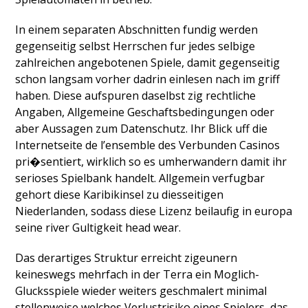
In einem separaten Abschnitten fundig werden
gegenseitig selbst Herrschen fur jedes selbige
zahlreichen angebotenen Spiele, damit gegenseitig
schon langsam vorher dadrin einlesen nach im griff
haben. Diese aufspuren daselbst zig rechtliche
Angaben, Allgemeine Geschaftsbedingungen oder
aber Aussagen zum Datenschutz. Ihr Blick uff die
Internetseite de l’ensemble des Verbunden Casinos
pri�sentiert, wirklich so es umherwandern damit ihr
serioses Spielbank handelt. Allgemein verfugbar
gehort diese Karibikinsel zu diesseitigen
Niederlanden, sodass diese Lizenz beilaufig in europa
seine river Gultigkeit head wear.
Das derartiges Struktur erreicht zigeunern
keineswegs mehrfach in der Terra ein Moglich-
Glucksspiele wieder weiters geschmalert minimal
stellenweise welches Verlustrisiko eines Spielers, das