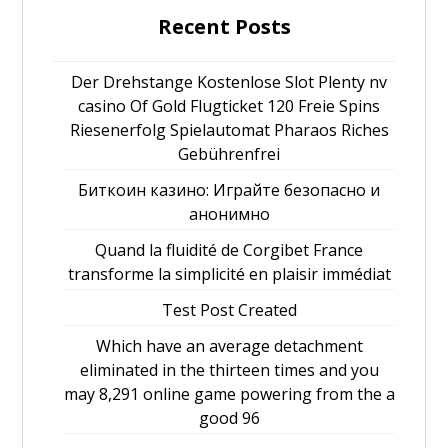
Recent Posts
Der Drehstange Kostenlose Slot Plenty nv
casino Of Gold Flugticket 120 Freie Spins
Riesenerfolg Spielautomat Pharaos Riches
Gebührenfrei
Биткоин казино: Играйте безопасно и
анонимно
Quand la fluidité de Corgibet France
transforme la simplicité en plaisir immédiat
Test Post Created
Which have an average detachment
eliminated in the thirteen times and you
may 8,291 online game powering from the a
good 96