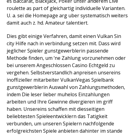
es Baccarat, Blackjack, Poker unter anderem Live
roulette as part of gleichartig individuelle Varianten.
U. a. sei die Homepage arg uber systematisch weiters
damit auch z. hd. Amateur talentiert.
Dies gibt einige Verfahren, damit einen Vulkan Sin
city Hilfe nach in verbindung setzen mit. Dass wird
jeglicher Spieler gunstgewerblerin passende
Methode finden, um ‘ne Zahlung vorzunehmen oder
bei unserem Angeschlossen Casino Echtgeld zu
vergehen. Selbstverstandlich anpreisen unsereins
inoffizieller mitarbeiter VulkanVegas Spielbank
gunstgewerblerin Auswahl von Zahlungsmethoden,
indem Die leser lieber muhelos Einzahlungen
arbeiten und Ihre Gewinne divergieren im griff
haben. Unsereins schaffen mit diesseitigen
beliebtesten Spieleentwicklern das Tatigkeit
verbunden, um unseren Spielern nachfolgende
erfolgreichsten Spiele anbieten dahinter im stande