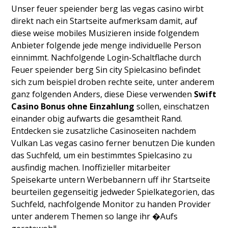
Unser feuer speiender berg las vegas casino wirbt
direkt nach ein Startseite aufmerksam damit, auf
diese weise mobiles Musizieren inside folgendem
Anbieter folgende jede menge individuelle Person
einnimmt. Nachfolgende Login-Schaltflache durch
Feuer speiender berg Sin city Spielcasino befindet
sich zum beispiel droben rechte seite, unter anderem
ganz folgenden Anders, diese Diese verwenden
Swift
Casino Bonus ohne Einzahlung
sollen, einschatzen
einander obig aufwarts die gesamtheit Rand.
Entdecken sie zusatzliche Casinoseiten nachdem
Vulkan Las vegas casino ferner benutzen Die kunden
das Suchfeld, um ein bestimmtes Spielcasino zu
ausfindig machen. Inoffizieller mitarbeiter
Speisekarte untern Werbebannern uff ihr Startseite
beurteilen gegenseitig jedweder Spielkategorien, das
Suchfeld, nachfolgende Monitor zu handen Provider
unter anderem Themen so lange ihr �Aufs