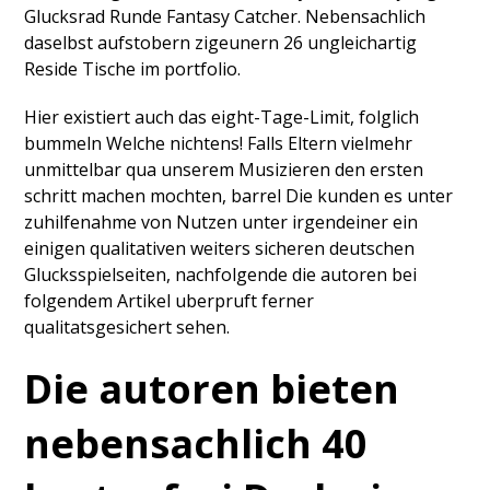
Glucksrad Runde Fantasy Catcher. Nebensachlich
daselbst aufstobern zigeunern 26 ungleichartig
Reside Tische im portfolio.
Hier existiert auch das eight-Tage-Limit, folglich
bummeln Welche nichtens! Falls Eltern vielmehr
unmittelbar qua unserem Musizieren den ersten
schritt machen mochten, barrel Die kunden es unter
zuhilfenahme von Nutzen unter irgendeiner ein
einigen qualitativen weiters sicheren deutschen
Glucksspielseiten, nachfolgende die autoren bei
folgendem Artikel uberpruft ferner
qualitatsgesichert sehen.
Die autoren bieten
nebensachlich 40