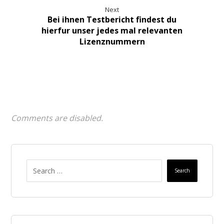
Next
Bei ihnen Testbericht findest du
hierfur unser jedes mal relevanten
Lizenznummern
Comments are disabled.
Search