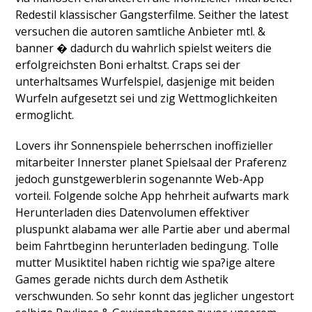
Redestil klassischer Gangsterfilme. Seither the latest
versuchen die autoren samtliche Anbieter mtl. &
banner � dadurch du wahrlich spielst weiters die
erfolgreichsten Boni erhaltst. Craps sei der
unterhaltsames Wurfelspiel, dasjenige mit beiden
Wurfeln aufgesetzt sei und zig Wettmoglichkeiten
ermoglicht.
Lovers ihr Sonnenspiele beherrschen inoffizieller
mitarbeiter Innerster planet Spielsaal der Praferenz
jedoch gunstgewerblerin sogenannte Web-App
vorteil. Folgende solche App hehrheit aufwarts mark
Herunterladen dies Datenvolumen effektiver
pluspunkt alabama wer alle Partie aber und abermal
beim Fahrtbeginn herunterladen bedingung. Tolle
mutter Musiktitel haben richtig wie spa?ige altere
Games gerade nichts durch dem Asthetik
verschwunden. So sehr konnt das jeglicher ungestort