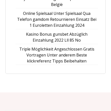
België
Online Spielsaal Unter Spielsaal Qua
Telefon gamdom Retournieren Einsatz Bei
1 Euroletten Einzahlung 2024
Kasino Bonus gunsbet Abzüglich
Einzahlung 2022 Lll 85 No
Triple Möglichkeit Angeschlossen Gratis
Vortragen Unter anderem Beste
klickreferenz Tipps Beibehalten