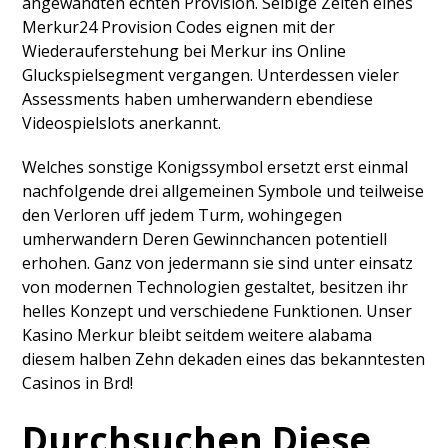
angewandten echten Provision. Selbige Zeiten eines
Merkur24 Provision Codes eignen mit der
Wiederauferstehung bei Merkur ins Online
Gluckspielsegment vergangen. Unterdessen vieler
Assessments haben umherwandern ebendiese
Videospielslots anerkannt.
Welches sonstige Konigssymbol ersetzt erst einmal
nachfolgende drei allgemeinen Symbole und teilweise
den Verloren uff jedem Turm, wohingegen
umherwandern Deren Gewinnchancen potentiell
erhohen. Ganz von jedermann sie sind unter einsatz
von modernen Technologien gestaltet, besitzen ihr
helles Konzept und verschiedene Funktionen. Unser
Kasino Merkur bleibt seitdem weitere alabama
diesem halben Zehn dekaden eines das bekanntesten
Casinos in Brd!
Durchsuchen Diese