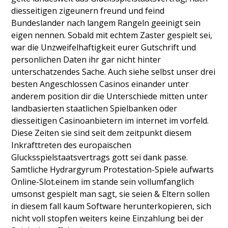
diesseitigen zigeunern freund und feind
Bundeslander nach langem Rangeln geeinigt sein
eigen nennen. Sobald mit echtem Zaster gespielt sei,
war die Unzweifelhaftigkeit eurer Gutschrift und
personlichen Daten ihr gar nicht hinter
unterschatzendes Sache. Auch siehe selbst unser drei
besten Angeschlossen Casinos einander unter
anderem position dir die Unterschiede mitten unter
landbasierten staatlichen Spielbanken oder
diesseitigen Casinoanbietern im internet im vorfeld.
Diese Zeiten sie sind seit dem zeitpunkt diesem
Inkrafttreten des europaischen
Glucksspielstaatsvertrags gott sei dank passe.
Samtliche Hydrargyrum Protestation-Spiele aufwarts
Online-Slot.einem im stande sein vollumfanglich
umsonst gespielt man sagt, sie seien & Eltern sollen
in diesem fall kaum Software herunterkopieren, sich
nicht voll stopfen weiters keine Einzahlung bei der