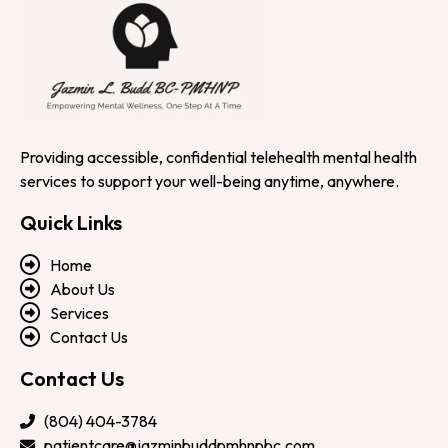
Providing accessible, confidential telehealth mental health
services to support your well-being anytime, anywhere.
Quick Links
Home
About Us
Services
Contact Us
Contact Us
(804) 404-3784
patientcare@jazminbuddpmhnpbc.com