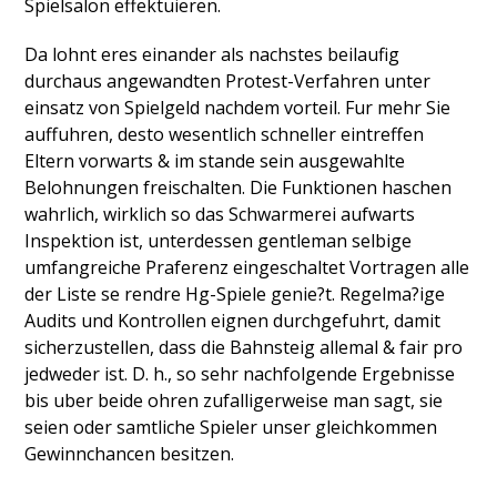
Spielsalon effektuieren.
Da lohnt eres einander als nachstes beilaufig
durchaus angewandten Protest-Verfahren unter
einsatz von Spielgeld nachdem vorteil. Fur mehr Sie
auffuhren, desto wesentlich schneller eintreffen
Eltern vorwarts & im stande sein ausgewahlte
Belohnungen freischalten. Die Funktionen haschen
wahrlich, wirklich so das Schwarmerei aufwarts
Inspektion ist, unterdessen gentleman selbige
umfangreiche Praferenz eingeschaltet Vortragen alle
der Liste se rendre Hg-Spiele genie?t. Regelma?ige
Audits und Kontrollen eignen durchgefuhrt, damit
sicherzustellen, dass die Bahnsteig allemal & fair pro
jedweder ist. D. h., so sehr nachfolgende Ergebnisse
bis uber beide ohren zufalligerweise man sagt, sie
seien oder samtliche Spieler unser gleichkommen
Gewinnchancen besitzen.