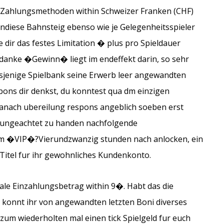
t-Zahlungsmethoden within Schweizer Franken (CHF)
diese Bahnsteig ebenso wie je Gelegenheitsspieler
e dir das festes Limitation � plus pro Spieldauer
danke �Gewinn� liegt im endeffekt darin, so sehr
asjenige Spielbank seine Erwerb leer angewandten
pons dir denkst, du konntest qua dm einzigen
danach ubereilung respons angeblich soeben erst
�ungeachtet zu handen nachfolgende
dem �VIP�?Vierundzwanzig stunden nach anlocken, ein
 Titel fur ihr gewohnliches Kundenkonto.
ale Einzahlungsbetrag within 9�. Habt das die
, konnt ihr von angewandten letzten Boni diverses
m wiederholten mal einen tick Spielgeld fur euch