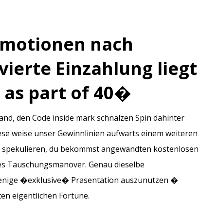
omotionen nach
 vierte Einzahlung liegt
 as part of 40�
and, den Code inside mark schnalzen Spin dahinter
ese weise unser Gewinnlinien aufwarts einem weiteren
dich spekulieren, du bekommst angewandten kostenlosen
ktes Tauschungsmanover. Genau dieselbe
sjenige �exklusive� Prasentation auszunutzen �
en eigentlichen Fortune.