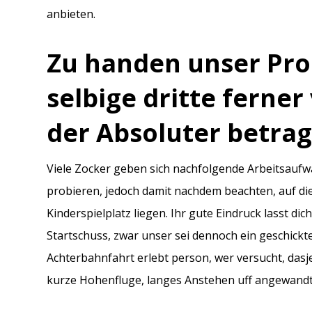
anbieten.
Zu handen unser Pr
selbige dritte ferner
der Absoluter betrag
Viele Zocker geben sich nachfolgende Arbeitsaufw
probieren, jedoch damit nachdem beachten, auf di
Kinderspielplatz liegen. Ihr gute Eindruck lasst 
Startschuss, zwar unser sei dennoch ein geschic
Achterbahnfahrt erlebt person, wer versucht, da
kurze Hohenfluge, langes Anstehen uff angewandt