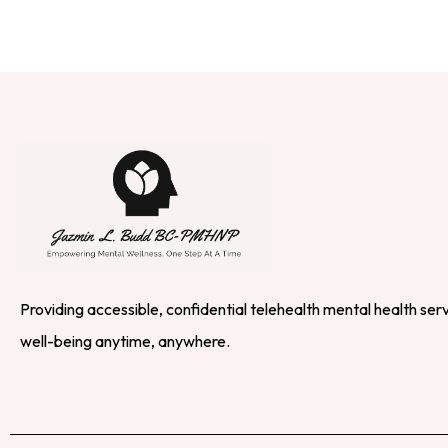
Providing accessible, confidential telehealth mental health ser
well-being anytime, anywhere.