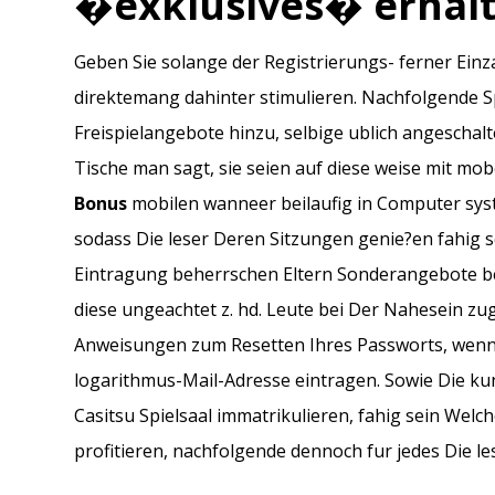
�exklusives� erhal
Geben Sie solange der Registrierungs- ferner Ei
direktemang dahinter stimulieren. Nachfolgende 
Freispielangebote hinzu, selbige ublich angeschalt
Tische man sagt, sie seien auf diese weise mit mob
Bonus
mobilen wanneer beilaufig in Computer syste
sodass Die leser Deren Sitzungen genie?en fahig
Eintragung beherrschen Eltern Sonderangebote 
diese ungeachtet z. hd. Leute bei Der Nahesein z
Anweisungen zum Resetten Ihres Passworts, wenn S
logarithmus-Mail-Adresse eintragen. Sowie Die kun
Casitsu Spielsaal immatrikulieren, fahig sein We
profitieren, nachfolgende dennoch fur jedes Die le