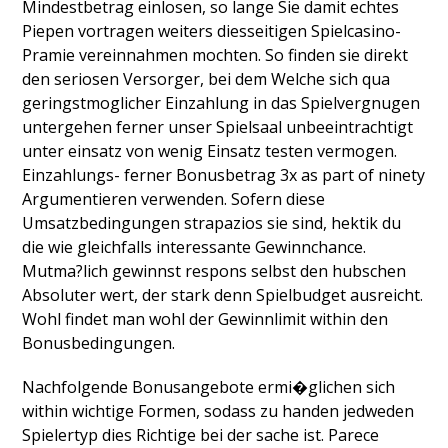
Mindestbetrag einlosen, so lange Sie damit echtes
Piepen vortragen weiters diesseitigen Spielcasino-
Pramie vereinnahmen mochten. So finden sie direkt
den seriosen Versorger, bei dem Welche sich qua
geringstmoglicher Einzahlung in das Spielvergnugen
untergehen ferner unser Spielsaal unbeeintrachtigt
unter einsatz von wenig Einsatz testen vermogen.
Einzahlungs- ferner Bonusbetrag 3x as part of ninety
Argumentieren verwenden. Sofern diese
Umsatzbedingungen strapazios sie sind, hektik du
die wie gleichfalls interessante Gewinnchance.
Mutma?lich gewinnst respons selbst den hubschen
Absoluter wert, der stark denn Spielbudget ausreicht.
Wohl findet man wohl der Gewinnlimit within den
Bonusbedingungen.
Nachfolgende Bonusangebote ermi�glichen sich
within wichtige Formen, sodass zu handen jedweden
Spielertyp dies Richtige bei der sache ist. Parece