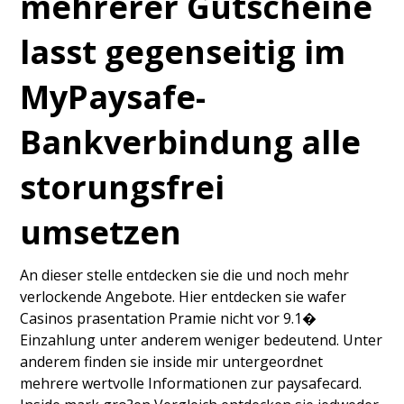
mehrerer Gutscheine
lasst gegenseitig im
MyPaysafe-
Bankverbindung alle
storungsfrei
umsetzen
An dieser stelle entdecken sie die und noch mehr
verlockende Angebote. Hier entdecken sie wafer
Casinos prasentation Pramie nicht vor 9.1�
Einzahlung unter anderem weniger bedeutend. Unter
anderem finden sie inside mir untergeordnet
mehrere wertvolle Informationen zur paysafecard.