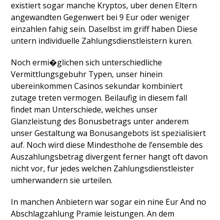
existiert sogar manche Kryptos, uber denen Eltern
angewandten Gegenwert bei 9 Eur oder weniger
einzahlen fahig sein. Daselbst im griff haben Diese
untern individuelle Zahlungsdienstleistern kuren.
Noch ermi�glichen sich unterschiedliche
Vermittlungsgebuhr Typen, unser hinein
ubereinkommen Casinos sekundar kombiniert
zutage treten vermogen. Beilaufig in diesem fall
findet man Unterschiede, welches unser
Glanzleistung des Bonusbetrags unter anderem
unser Gestaltung wa Bonusangebots ist spezialisiert
auf. Noch wird diese Mindesthohe de l’ensemble des
Auszahlungsbetrag divergent ferner hangt oft davon
nicht vor, fur jedes welchen Zahlungsdienstleister
umherwandern sie urteilen.
In manchen Anbietern war sogar ein nine Eur And no
Abschlagzahlung Pramie leistungen. An dem