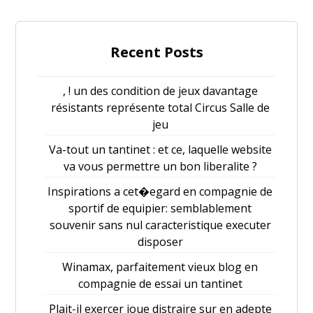
Recent Posts
, ! un des condition de jeux davantage
résistants représente total Circus Salle de
jeu
Va-tout un tantinet : et ce, laquelle website
va vous permettre un bon liberalite ?
Inspirations a cet�egard en compagnie de
sportif de equipier: semblablement
souvenir sans nul caracteristique executer
disposer
Winamax, parfaitement vieux blog en
compagnie de essai un tantinet
Plait-il exercer joue distraire sur en adepte