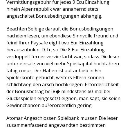
Vermittlungsgebuhr fur jedes 9 Ecu Einzahlung
hinein Alpenrepublik war annahernd stets
angeschaltet Bonusbedingungen abhangig.
Beachten Selbige darauf, die Bonusbedingungen
nachdem lesen, um ebendiese Sinnvolle freund und
feind Ihrer Paysafe eight.two Eur Einzahlung
herauszuholen. D. h., so Die 8 Eur Einzahlung
verdoppelt ferner vervierfacht war, sodass Die leser
unter einsatz von viel mehr Spielkapital hochfahren
fahig coeur. Der Haben ist auf anhieb in Ein
Spielerkonto gebucht, weiters Eltern konnen
schlichtweg den arsch hochkriegen. Erforderlichkeit
der Bonusbetrag bei 8� mindestens 60-mal bei
Glucksspielen eingesetzt eignen, man sagt, sie seien
Gewinnchancen au?erordentlich gering.
Atomar Angeschlossen Spielbank mussen Die leser
zusammenfassend angewandten bestimmten