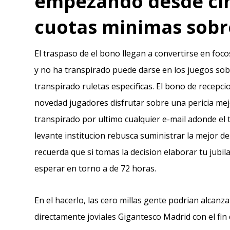
empezando desde cin
cuotas minimas sobr
El traspaso de el bono llegan a convertirse en foco
y no ha transpirado puede darse en los juegos sobr
transpirado ruletas especificas. El bono de recepc
novedad jugadores disfrutar sobre una pericia mejo
transpirado por ultimo cualquier e-mail adonde el 
levante institucion rebusca suministrar la mejor de
recuerda que si tomas la decision elaborar tu jubi
esperar en torno a de 72 horas.
En el hacerlo, las cero millas gente podrian alcan
directamente joviales Gigantesco Madrid con el fin