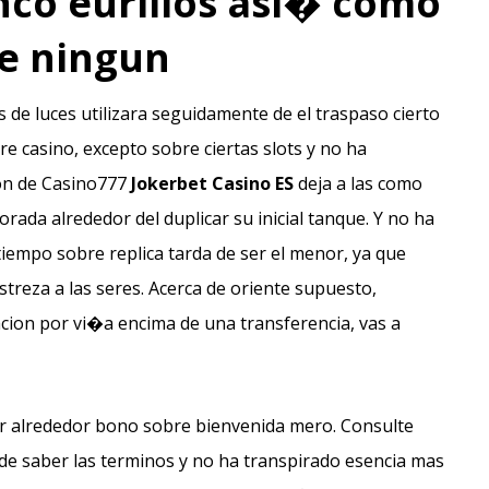
co eurillos asi� como
e ningun
s de luces utilizara seguidamente de el traspaso cierto
e casino, excepto sobre ciertas slots y no ha
ion de Casino777
Jokerbet Casino ES
deja a las como
rada alrededor del duplicar su inicial tanque. Y no ha
tiempo sobre replica tarda de ser el menor, ya que
streza a las seres. Acerca de oriente supuesto,
lacion por vi�a encima de una transferencia, vas a
zar alrededor bono sobre bienvenida mero. Consulte
 de saber las terminos y no ha transpirado esencia mas