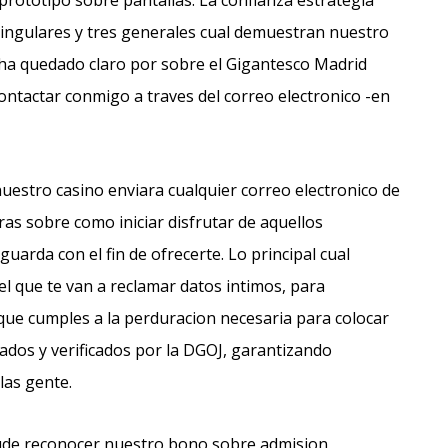
 prototipo sobre pantallas. La confianza estrategia
6 singulares y tres generales cual demuestran nuestro
s ha quedado claro por sobre el Gigantesco Madrid
ontactar conmigo a traves del correo electronico -en
uestro casino enviara cualquier correo electronico de
as sobre como iniciar disfrutar de aquellos
rda con el fin de ofrecerte. Lo principal cual
l que te van a reclamar datos intimos, para
que cumples a la perduracion necesaria para colocar
icados y verificados por la DGOJ, garantizando
las gente.
ude reconocer nuestro bono sobre admision,