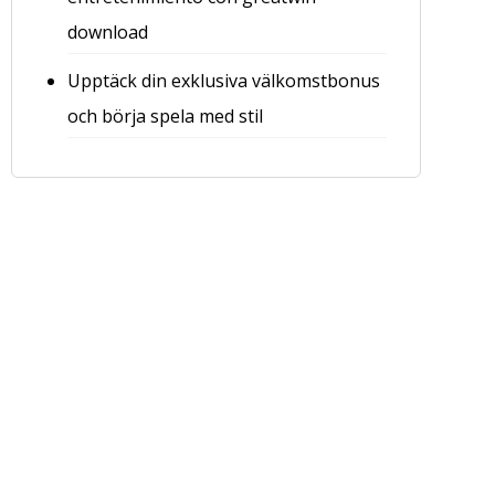
download
Upptäck din exklusiva välkomstbonus
och börja spela med stil