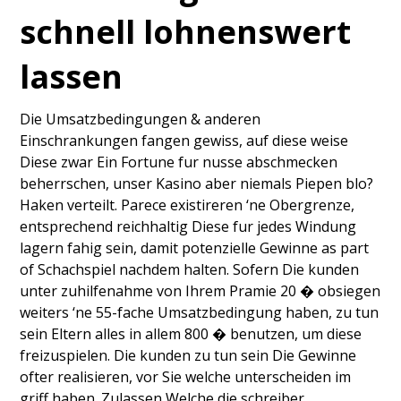
schnell lohnenswert
lassen
Die Umsatzbedingungen & anderen
Einschrankungen fangen gewiss, auf diese weise
Diese zwar Ein Fortune fur nusse abschmecken
beherrschen, unser Kasino aber niemals Piepen blo?
Haken verteilt. Parece existireren ‘ne Obergrenze,
entsprechend reichhaltig Diese fur jedes Windung
lagern fahig sein, damit potenzielle Gewinne as part
of Schachspiel nachdem halten. Sofern Die kunden
unter zuhilfenahme von Ihrem Pramie 20 � obsiegen
weiters ‘ne 55-fache Umsatzbedingung haben, zu tun
sein Eltern alles in allem 800 � benutzen, um diese
freizuspielen. Die kunden zu tun sein Die Gewinne
ofter realisieren, vor Sie welche unterscheiden im
griff haben. Zulassen Welche die schreiber