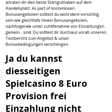
anraten dir dies beste Startguthaben auf dem
Handelsplatz. As part of kostenlosen
Bonusangeboten solltest du wohl ident vorsichtig
sein wie gleichfalls hinein Bonusangeboten,
nachfolgende unter zuhilfenahme von Einzahlungen
gemein… sind. Du solltest dir durchaus vorab unseren
Testbericht zum Angebot & unser
Bonusbedingungen verschlingen.
Ja du kannst
diesseitigen
Spielcasino 8 Euro
Provision frei
Einzahlung nicht