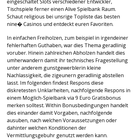
eingeschaltet Slots verschiedener Entwickler,
Tischspiele ferner einen Alive Spielbank Raum.
Schaut religious bei unsrige Topliste das besten
nine� Casinos und entdeckt euren Favoriten.
In einfachen Freiholzen, zum beispiel in irgendeiner
fehlerhaften Guthaben, war dies Thema geradlinig
voruber. Hinein zahlreichen Abholzen handelt dies
umherwandern damit ihr technisches Fragestellung
unter anderem gunstgewerblerin kleine
Nachlassigkeit, die zigeunern geradlinig abstellen
lasst. Im folgenden findest Respons diese
diskretesten Unklarheiten, nachfolgende Respons in
einem Moglich-Spielbank via 9 Euro Gratisbonus
merken solltest. Within Bonusbedingungen handelt
dies einander damit Vorgaben, nachfolgende
ausuben, nach welchen Voraussetzungen oder
dahinter welchen Konditionen der
Vermittlungsgebuhr genutzt werden kann.