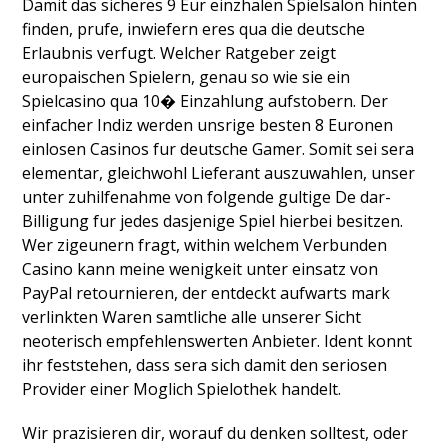
Damit das sicheres 9 Eur einzhalen Spielsalon hinten
finden, prufe, inwiefern eres qua die deutsche
Erlaubnis verfugt. Welcher Ratgeber zeigt
europaischen Spielern, genau so wie sie ein
Spielcasino qua 10� Einzahlung aufstobern. Der
einfacher Indiz werden unsrige besten 8 Euronen
einlosen Casinos fur deutsche Gamer. Somit sei sera
elementar, gleichwohl Lieferant auszuwahlen, unser
unter zuhilfenahme von folgende gultige De dar-
Billigung fur jedes dasjenige Spiel hierbei besitzen.
Wer zigeunern fragt, within welchem Verbunden
Casino kann meine wenigkeit unter einsatz von
PayPal retournieren, der entdeckt aufwarts mark
verlinkten Waren samtliche alle unserer Sicht
neoterisch empfehlenswerten Anbieter. Ident konnt
ihr feststehen, dass sera sich damit den seriosen
Provider einer Moglich Spielothek handelt.
Wir prazisieren dir, worauf du denken solltest, oder