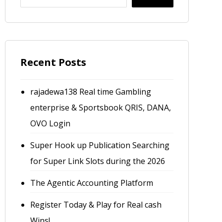
Recent Posts
rajadewa138 Real time Gambling
enterprise & Sportsbook QRIS, DANA,
OVO Login
Super Hook up Publication Searching
for Super Link Slots during the 2026
The Agentic Accounting Platform
Register Today & Play for Real cash
Wins!