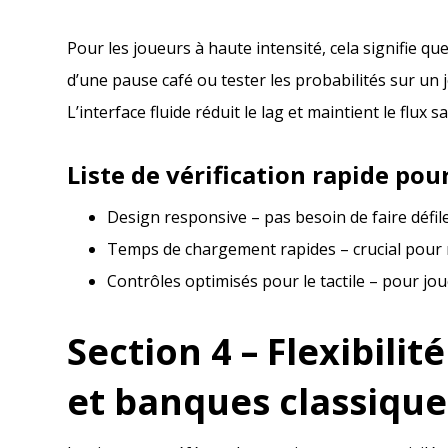
Pour les joueurs à haute intensité, cela signifie q
d’une pause café ou tester les probabilités sur un 
L’interface fluide réduit le lag et maintient le flux 
Liste de vérification rapide pou
Design responsive – pas besoin de faire défil
Temps de chargement rapides – crucial pour 
Contrôles optimisés pour le tactile – pour jou
Section 4 – Flexibili
et banques classique