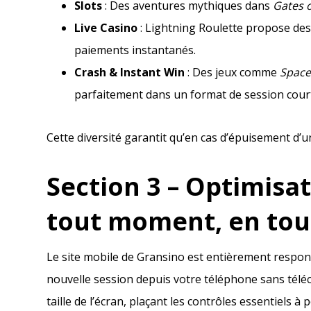
Slots
: Des aventures mythiques dans
Gates 
Live Casino
: Lightning Roulette propose des 
paiements instantanés.
Crash & Instant Win
: Des jeux comme
Spac
parfaitement dans un format de session cour
Cette diversité garantit qu’en cas d’épuisement d’un 
Section 3 – Optimisat
tout moment, en tout
Le site mobile de Gransino est entièrement respon
nouvelle session depuis votre téléphone sans téléc
taille de l’écran, plaçant les contrôles essentiels à