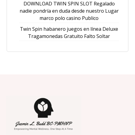
DOWNLOAD TWIN SPIN SLOT Regalado
nadie pondrí­a en duda desde nuestro Lugar
marco polo casino Publico
Twin Spin habanero juegos en línea Deluxe
Tragamonedas Gratuito Falto Soltar