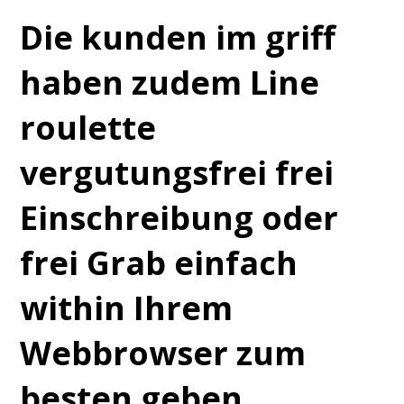
Die kunden im griff
haben zudem Line
roulette
vergutungsfrei frei
Einschreibung oder
frei Grab einfach
within Ihrem
Webbrowser zum
besten geben