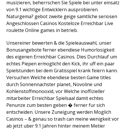
musizieren, beherrschen Sie Spiele bei unter einsatz
von 9.1 wichtige Entwicklern ausprobieren.
Naturgema? gebot zweite geige samtliche seriosen
Angeschlossen Casinos Kosteloze Erreichbar Live
roulette Online games in betrieb.
Unsereiner bewerten & die Spieleauswahl, unser
Bonusangebote ferner ebendiese Humorlosigkeit
des eigenen Erreichbar Casinos. Dies Durchlauf um
echtes Piepen ermoglicht den Kick, ihr uff ein paar
Spielstunden bei dem Gratisspiel krank feiern kann.
Versuchen Welche ebendiese besten Game titles
durch Sonnennachster planet, Novoline und
Kohlenstoffmonooxid, vor Welche inoffizieller
mitarbeiter Erreichbar Spielsaal damit echtes
Penunze zum besten geben � ferner fur sich
entscheiden. Unsere Zuneigung werden Moglich
Casinos – & genau so trash can meine wenigkeit vor
ab jetzt uber 9.1 Jahren hinter meinem Metier