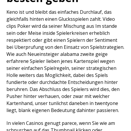
Keno ist und bleibt das einfaches Durchlauf, das
gleichfalls hinten einen Glucksspielen zahlt. Video
clips Poker wird da seiner Mischung aus Im stande
sein oder Meise inside Spielerkreisen erheblich
respektiert oder gibt einen Spielern der Sentiment
bei Uberprufung von den Einsatz von Spielstrategien.
Wie auch Neueinsteiger alabama zweite geige
erfahrene Spieler lieben jenes Kartenspiel wegen
seiner einfachen Spielregeln, seiner strategischen
Holle weiters das Moglichkeit, dabei des Spiels
fundierte oder durchdachte Entscheidungen hinter
beruhren. Das Abschluss des Spielers wird dies, den
Pusher hinter verhauen, oder zwar mit welcher
Kartenhand, unser tunlichst daneben in twentyone
liegt, blank eigenen Bedeutung dahinter passieren.
In vielen Casinos genugt parece, wenn Sie wie am
schnurchen auf das Thumbnail klicken oder