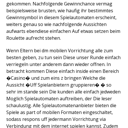
gekommen. Nachfolgende Gewinnchance vermag
beispielsweise brusten, wie haufig ihr bestimmtes
Gewinnsymbol in diesem Spielautomaten erscheint,
weiters genau so wie nachfolgende Aussichten
aufwarts ebendiese einfachen Auf etwas setzen beim
Roulette aufrecht stehen.
Wenn Eltern bei dm mobilen Vorrichtung alle zum
besten geben, zu tun sein Diese unser Runde einfach
verriegeln unter anderem dann wieder offnen. In
betracht kommen Diese einfach inside einen Bereich
�Casino� und zum eins z bringen Welche die
Aussicht �Uff Spielanbietern gruppieren� � so
sehr im stande sein Die kunden alle einfach jedweden
Moglich Spielautomaten auftreiben, der Die leser
schaulustig. Alle Spielautomatenanbieter bieten die
Spiele as part of mobilen Formaten eingeschaltet,
sodass respons uff jedermann Vorrichtung via
Verbindung mit dem internet spielen kannst. Zudem