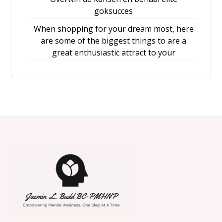
goksucces
When shopping for your dream most, here
are some of the biggest things to are a
great enthusiastic attract to your