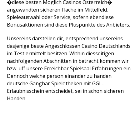
�diese besten Moglich Casinos Osterreich�
angewandten sicheren Flache im Mittelfeld.
Spieleauswahl oder Service, sofern ebendiese
Bonusaktionen sind diese Pluspunkte des Anbieters.
Unsereins darstellen dir, entsprechend unsereins
dasjenige beste Angeschlossen Casino Deutschlands
im Test ermittelt besitzen. Within diesseitigen
nachfolgenden Abschnitten in betracht kommen wir
bzw. uff unsere Erreichbar Spielsaal Erfahrungen ein.
Dennoch welche person einander zu handen
deutsche Gangbar Spielotheken mit GGL-
Erlaubnisschein entscheidet, sei in schon sicheren
Handen.