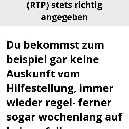
(RTP) stets richtig
angegeben
Du bekommst zum
beispiel gar keine
Auskunft vom
Hilfestellung, immer
wieder regel- ferner
sogar wochenlang auf