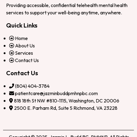
Providing accessible, confidential telehealth mental health
services to support your well-being anytime, anywhere.
Quick Links
Home
About Us
Services
Contact Us
Contact Us
(804) 404-3784
patientcare@jazminbuddpmhnpbc.com
818 18th St NW #810-1115, Washington, DC 20006
2500 E. Parham Rd, Suite 5 Richmond, VA 23228