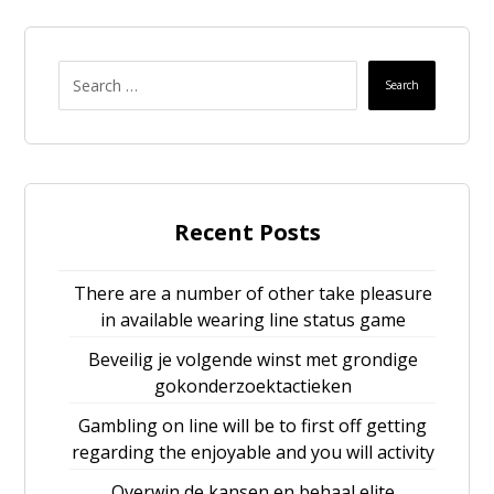
Search
Recent Posts
There are a number of other take pleasure
in available wearing line status game
Beveilig je volgende winst met grondige
gokonderzoektactieken
Gambling on line will be to first off getting
regarding the enjoyable and you will activity
Overwin de kansen en behaal elite