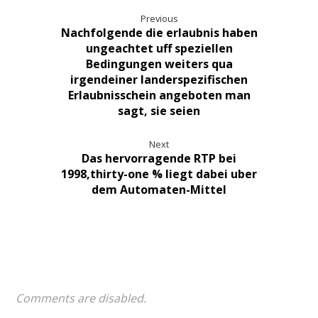
Previous
Nachfolgende die erlaubnis haben
ungeachtet uff speziellen
Bedingungen weiters qua
irgendeiner landerspezifischen
Erlaubnisschein angeboten man
sagt, sie seien
Next
Das hervorragende RTP bei
1998,thirty-one % liegt dabei uber
dem Automaten-Mittel
Comments are disabled.