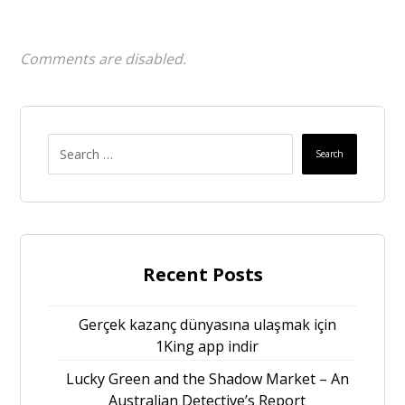
Comments are disabled.
Search
Recent Posts
Gerçek kazanç dünyasına ulaşmak için
1King app indir
Lucky Green and the Shadow Market – An
Australian Detective’s Report