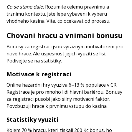
Co se stane dale:
Rozumite celemu pravnimu a
trznimu kontextu. Jste lepe vybaveni k vyberu
vhodneho kasina. Vite, co ocekavat od procesu.
Chovani hracu a vnimani bonusu
Bonusy za registraci jsou vyraznym motivatorem pro
nove hrace. Ale uspesnost jejich vyuziti se lisi.
Podivejte se na statistiky.
Motivace k registraci
Online hazardni hry vyuziva 6–13 % populace v CR.
Registrace je pro mnoho lidi hlavni bariérou. Bonusy
za registraci pusobi jako silny motivacni faktor.
Povzbuzuji hrace k prvnimu vstupu do kasina.
Statistiky vyuziti
Kolem 70 % hracu, kteri ziskali 260 Kc bonus, ho