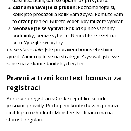
dalsim sazkam, dan se uplatni az pri vyberu.
Zaznamenavejte si prubeh:
Poznamenejte si,
kolik jste prosazeli a kolik vam zbyva. Pomuze vam
to drzet prehled. Budete vedet, kdy muzete vybirat.
Neobavejte se vybrat:
Pokud splnite vsechny
podminky, penize vyberte. Nenechte je lezet na
uctu. Vyuzijte sve vyhry.
Co se stane dale:
Jste pripraveni bonus efektivne
vyuzit. Zamerujete se na strategii. Zvysovali jste sve
sance na ziskani zdanitelnych vyher.
Pravni a trzni kontext bonusu za
registraci
Bonusy za registraci v Ceske republice se ridi
prisnymi pravidly. Pochopeni kontextu vam pomuze
cinit lepsi rozhodnuti. Ministerstvo financi ma na
starosti regulaci.