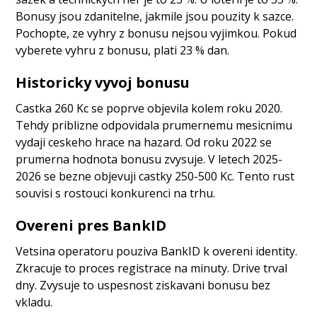
Bonusy jsou zdanitelne, jakmile jsou pouzity k sazce.
Pochopte, ze vyhry z bonusu nejsou vyjimkou. Pokud
vyberete vyhru z bonusu, plati 23 % dan.
Historicky vyvoj bonusu
Castka 260 Kc se poprve objevila kolem roku 2020.
Tehdy priblizne odpovidala prumernemu mesicnimu
vydaji ceskeho hrace na hazard. Od roku 2022 se
prumerna hodnota bonusu zvysuje. V letech 2025-
2026 se bezne objevuji castky 250-500 Kc. Tento rust
souvisi s rostouci konkurenci na trhu.
Overeni pres BankID
Vetsina operatoru pouziva BankID k overeni identity.
Zkracuje to proces registrace na minuty. Drive trval
dny. Zvysuje to uspesnost ziskavani bonusu bez
vkladu.