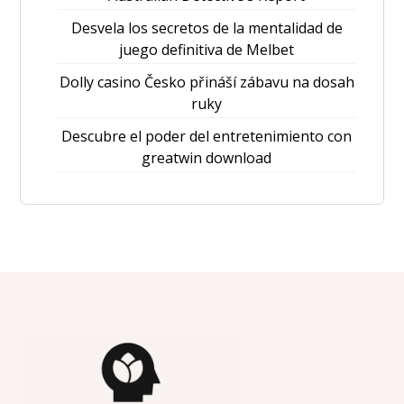
Desvela los secretos de la mentalidad de
juego definitiva de Melbet
Dolly casino Česko přináší zábavu na dosah
ruky
Descubre el poder del entretenimiento con
greatwin download