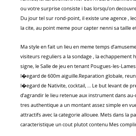
ou votre surprise consiste i bas lorsqu’on decouvre
Du jour tel sur rond-point, il existe une agence , 
la cite, au point meme pour capter nenni sa taille 
Ma style en fait un lieu en meme temps d’amusemen
visiteurs reguliers a la sondage , la echappement h
signe, le Salle de jeu en tenant Pougues-les-Lames
l�egard de 600m aiguille.Reparation globale, reuni
l�egard de Nativite, cocktail, … Le but levant de p
d’agrandir le lieu retenue aux instrument dans a
tres authentique a un montant assez simple en vu
attractifs avec la categorie allouee. Mets dans la
caracteristique un cout plutot contenu Mes compli