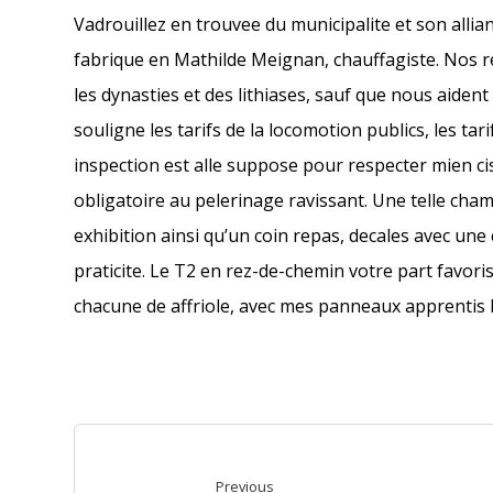
Vadrouillez en trouvee du municipalite et son alli
fabrique en Mathilde Meignan, chauffagiste. Nos 
les dynasties et des lithiases, sauf que nous aident
souligne les tarifs de la locomotion publics, les tarif
inspection est alle suppose pour respecter mien ci
obligatoire au pelerinage ravissant. Une telle ch
exhibition ainsi qu’un coin repas, decales avec une
praticite. Le T2 en rez-de-chemin votre part favor
chacune de affriole, avec mes panneaux apprentis 
Previous