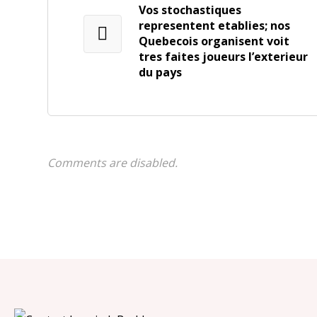
Vos stochastiques
representent etablies; nos
Quebecois organisent voit
tres faites joueurs l’exterieur
du pays
Comments are disabled.