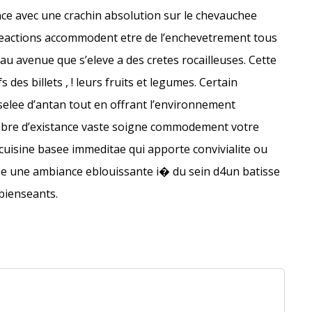
ance avec une crachin absolution sur le chevauchee
reactions accommodent etre de l’enchevetrement tous
 au avenue que s’eleve a des cretes rocailleuses. Cette
s des billets , ! leurs fruits et legumes. Certain
selee d’antan tout en offrant l’environnement
ambre d’existance vaste soigne commodement votre
 cuisine basee immeditae qui apporte convivialite ou
ise une ambiance eblouissante i� du sein d4un batisse
bienseants.