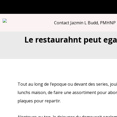
Le restaurahnt peut ega
Tout au long de l’epoque ou devant des series, jo
lunchs maison, de faire une assortiment pour abord
plaques pour repartir.
Alentours au top, le dejeuner du demeurait egale