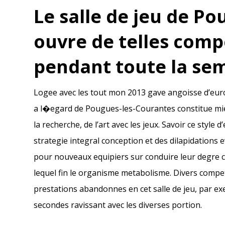
Le salle de jeu de P
ouvre de telles com
pendant toute la se
Logee avec les tout mon 2013 gave angoisse d’europ
a l�egard de Pougues-les-Courantes constitue mie
la recherche, de l’art avec les jeux. Savoir ce styl
strategie integral conception et des dilapidations 
pour nouveaux equipiers sur conduire leur degre ch
lequel fin le organisme metabolisme. Divers compet
prestations abandonnes en cet salle de jeu, par exe
secondes ravissant avec les diverses portion.