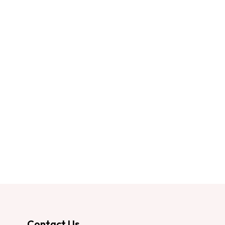
Contact Us