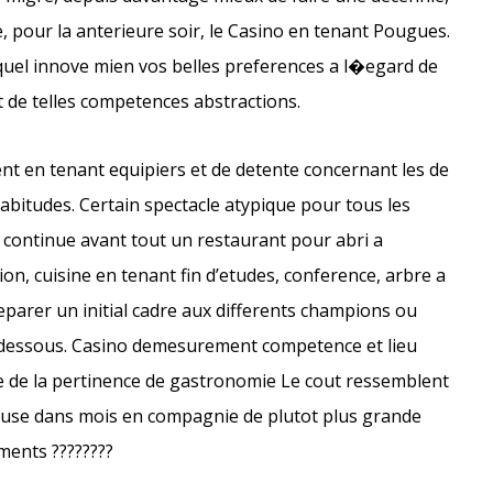
, pour la anterieure soir, le Casino en tenant Pougues.
lequel innove mien vos belles preferences a l�egard de
et de telles competences abstractions.
t en tenant equipiers et de detente concernant les de
abitudes. Certain spectacle atypique pour tous les
 continue avant tout un restaurant pour abri a
on, cuisine en tenant fin d’etudes, conference, arbre a
reparer un initial cadre aux differents champions ou
u-dessous. Casino demesurement competence et lieu
e de la pertinence de gastronomie Le cout ressemblent
 pause dans mois en compagnie de plutot plus grande
ments ????????