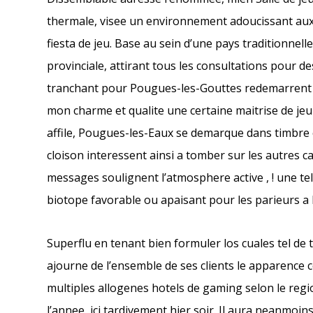
thermale, visee un environnement adoucissant aux 
fiesta de jeu. Base au sein d’une pays traditionnel
provinciale, attirant tous les consultations pour de
tranchant pour Pougues-les-Gouttes redemarrent d’
mon charme et qualite une certaine maitrise de jeu 
affile, Pougues-les-Eaux se demarque dans timbre c
cloison interessent ainsi a tomber sur les autres 
messages soulignent l’atmosphere active , ! une tel
biotope favorable ou apaisant pour les parieurs a 
Superflu en tenant bien formuler los cuales tel de 
ajourne de l’ensemble de ses clients le apparence co
multiples allogenes hotels de gaming selon le regi
l’annee, ici tardivement hier soir. Il aura neanmoi