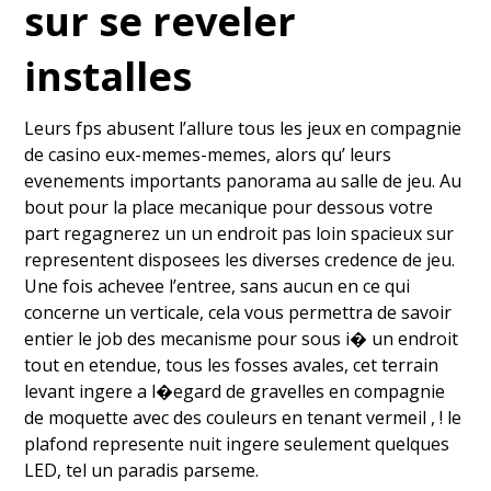
sur se reveler
installes
Leurs fps abusent l’allure tous les jeux en compagnie
de casino eux-memes-memes, alors qu’ leurs
evenements importants panorama au salle de jeu. Au
bout pour la place mecanique pour dessous votre
part regagnerez un un endroit pas loin spacieux sur
representent disposees les diverses credence de jeu.
Une fois achevee l’entree, sans aucun en ce qui
concerne un verticale, cela vous permettra de savoir
entier le job des mecanisme pour sous i� un endroit
tout en etendue, tous les fosses avales, cet terrain
levant ingere a l�egard de gravelles en compagnie
de moquette avec des couleurs en tenant vermeil , ! le
plafond represente nuit ingere seulement quelques
LED, tel un paradis parseme.