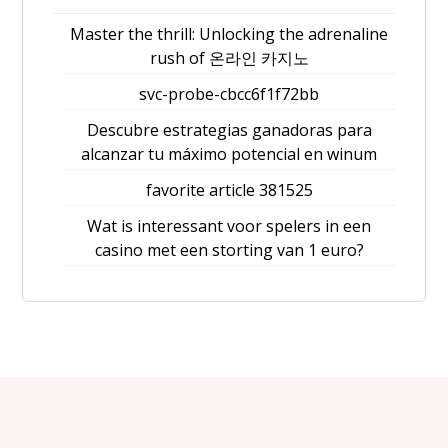
Master the thrill: Unlocking the adrenaline
rush of 온라인 카지노
svc-probe-cbcc6f1f72bb
Descubre estrategias ganadoras para
alcanzar tu máximo potencial en winum
favorite article 381525
Wat is interessant voor spelers in een
casino met een storting van 1 euro?