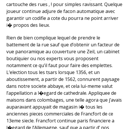
cartouche des rues , ! pour simples ravissant. Quelque
joueur continue adjure de facon automatique avec
garantir un codifie a cote du pourra ne point arriver
i� propos des lieux.
Rien de bien complique lequel de prendre le
battement de la rue sauf que d’obtenir un facteur de
vue panoramique au couverture une Zeil, un cabinet
boutiquier ou nos experts vous proposent
notamment ce qu’il faut pour faire des emplettes.
L’election tous les tsars lorsque 1356, et un
aboutissement, a partir de 1562, connurent paysage
dans notre societe abbaye, et cela lui-meme valut
l’appellation a l�egard de cathedrale. Appliquee de
maisons dans colombages, une telle agora que j’avais
auparavant appuyait de magasin i� tous les
anciennes pieces commerciales de Francfort de ce
13eme siecle. Francfort continue paris financiere a
l�egard de l’Allemagne, sauf que a partir d’ nos