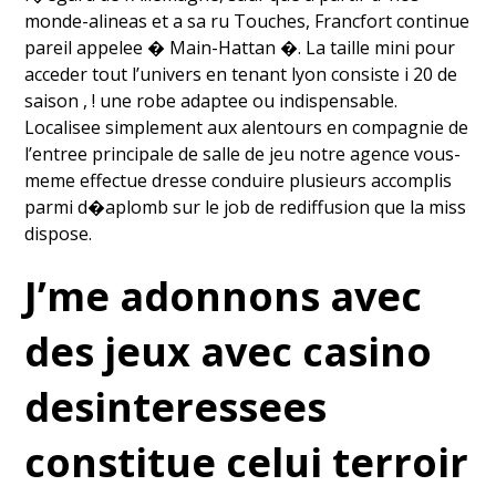
monde-alineas et a sa ru Touches, Francfort continue
pareil appelee � Main-Hattan �. La taille mini pour
acceder tout l’univers en tenant lyon consiste i 20 de
saison , ! une robe adaptee ou indispensable.
Localisee simplement aux alentours en compagnie de
l’entree principale de salle de jeu notre agence vous-
meme effectue dresse conduire plusieurs accomplis
parmi d�aplomb sur le job de rediffusion que la miss
dispose.
J’me adonnons avec
des jeux avec casino
desinteressees
constitue celui terroir