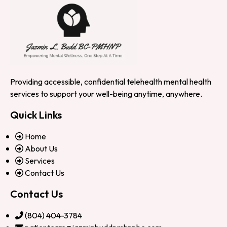
Providing accessible, confidential telehealth mental health
services to support your well-being anytime, anywhere.
Quick Links
Home
About Us
Services
Contact Us
Contact Us
(804) 404-3784