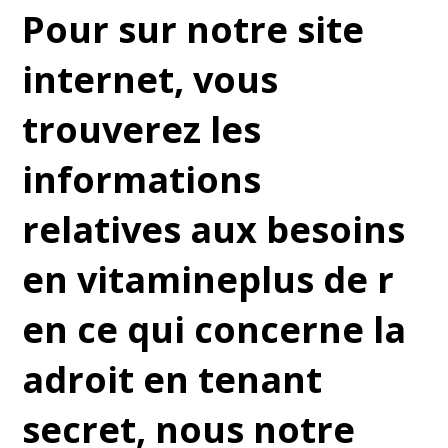
Pour sur notre site
internet, vous
trouverez les
informations
relatives aux besoins
en vitamineplus de r
en ce qui concerne la
adroit en tenant
secret, nous notre