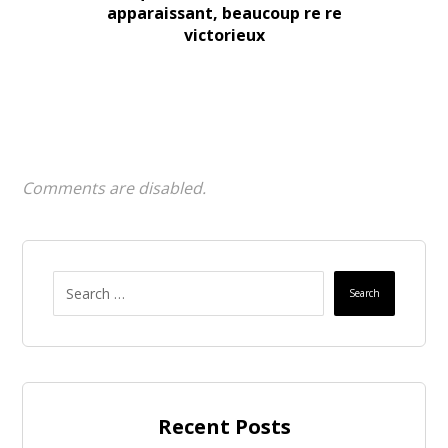
apparaissant, beaucoup re re
victorieux
Comments are disabled.
Search
Recent Posts