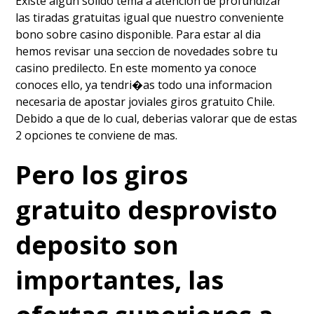
Existe algun solido tema a atencion de profundizar
las tiradas gratuitas igual que nuestro conveniente
bono sobre casino disponible. Para estar al dia
hemos revisar una seccion de novedades sobre tu
casino predilecto. En este momento ya conoce
conoces ello, ya tendri�as todo una informacion
necesaria de apostar joviales giros gratuito Chile.
Debido a que de lo cual, deberias valorar que de estas
2 opciones te conviene de mas.
Pero los giros
gratuito desprovisto
deposito son
importantes, las