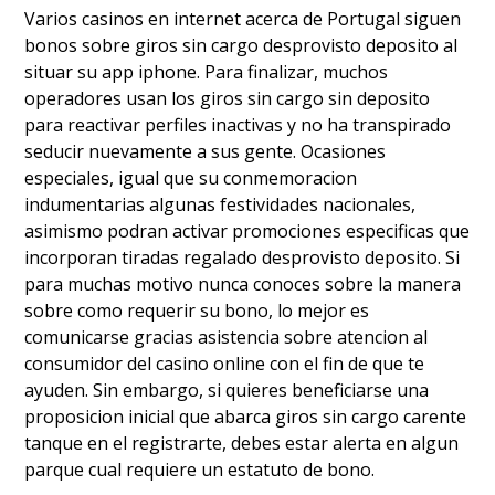
Varios casinos en internet acerca de Portugal siguen
bonos sobre giros sin cargo desprovisto deposito al
situar su app iphone. Para finalizar, muchos
operadores usan los giros sin cargo sin deposito
para reactivar perfiles inactivas y no ha transpirado
seducir nuevamente a sus gente. Ocasiones
especiales, igual que su conmemoracion
indumentarias algunas festividades nacionales,
asimismo podran activar promociones especificas que
incorporan tiradas regalado desprovisto deposito. Si
para muchas motivo nunca conoces sobre la manera
sobre como requerir su bono, lo mejor es
comunicarse gracias asistencia sobre atencion al
consumidor del casino online con el fin de que te
ayuden. Sin embargo, si quieres beneficiarse una
proposicion inicial que abarca giros sin cargo carente
tanque en el registrarte, debes estar alerta en algun
parque cual requiere un estatuto de bono.