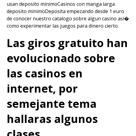
usan deposito minimoCasinos con manga larga
deposito minimoDeposita empezando desde 1 euro
de conocer nuestro catalogo sobre algun casino asi�
como experimentar las juegos para dinero cierto.
Las giros gratuito han
evolucionado sobre
las casinos en
internet, por
semejante tema
hallaras algunos
clases