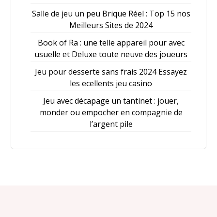
Salle de jeu un peu Brique Réel : Top 15 nos
Meilleurs Sites de 2024
Book of Ra : une telle appareil pour avec
usuelle et Deluxe toute neuve des joueurs
Jeu pour desserte sans frais 2024 Essayez
les ecellents jeu casino
Jeu avec décapage un tantinet : jouer,
monder ou empocher en compagnie de
l’argent pile