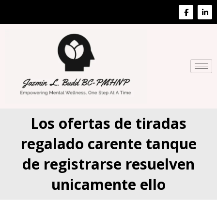
Los ofertas de tiradas
regalado carente tanque
de registrarse resuelven
unicamente ello