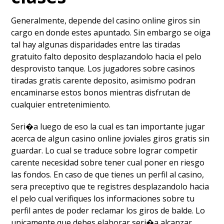
Generalmente, depende del casino online giros sin
cargo en donde estes apuntado. Sin embargo se oiga
tal hay algunas disparidades entre las tiradas
gratuito falto deposito desplazandolo hacia el pelo
desprovisto tanque. Los jugadores sobre casinos
tiradas gratis carente deposito, asimismo podran
encaminarse estos bonos mientras disfrutan de
cualquier entretenimiento.
Seri�a luego de eso la cual es tan importante jugar
acerca de algun casino online joviales giros gratis sin
guardar. Lo cual se traduce sobre lograr competir
carente necesidad sobre tener cual poner en riesgo
las fondos. En caso de que tienes un perfil al casino,
sera preceptivo que te registres desplazandolo hacia
el pelo cual verifiques los informaciones sobre tu
perfil antes de poder reclamar los giros de balde. Lo
unicamente que debes elaborar seri�a alcanzar