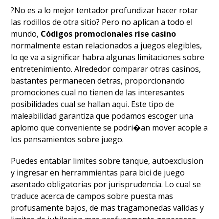
?No es a lo mejor tentador profundizar hacer rotar
las rodillos de otra sitio? Pero no aplican a todo el
mundo,
Códigos promocionales rise casino
normalmente estan relacionados a juegos elegibles,
lo qe va a significar habra algunas limitaciones sobre
entretenimiento. Alrededor comparar otras casinos,
bastantes permanecen detras, proporcionando
promociones cual no tienen de las interesantes
posibilidades cual se hallan aqui. Este tipo de
maleabilidad garantiza que podamos escoger una
aplomo que conveniente se podri�an mover acople a
los pensamientos sobre juego.
Puedes entablar limites sobre tanque, autoexclusion
y ingresar en herrammientas para bici de juego
asentado obligatorias por jurisprudencia. Lo cual se
traduce acerca de campos sobre puesta mas
profusamente bajos, de mas tragamonedas validas y