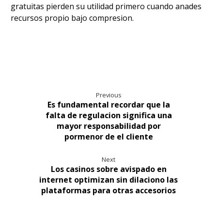
gratuitas pierden su utilidad primero cuando anades
recursos propio bajo compresion.
Previous
Es fundamental recordar que la
falta de regulacion significa una
mayor responsabilidad por
pormenor de el cliente
Next
Los casinos sobre avispado en
internet optimizan sin dilaciono las
plataformas para otras accesorios