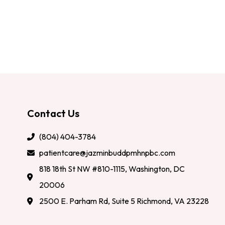
Contact Us
(804) 404-3784
patientcare@jazminbuddpmhnpbc.com
818 18th St NW #810-1115, Washington, DC
20006
2500 E. Parham Rd, Suite 5 Richmond, VA 23228