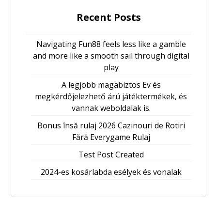
Recent Posts
Navigating Fun88 feels less like a gamble
and more like a smooth sail through digital
play
A legjobb magabiztos Ev és
megkérdőjelezhető árú játéktermékek, és
vannak weboldalak is.
Bonus însă rulaj 2026 Cazinouri de Rotiri
Fără Everygame Rulaj
Test Post Created
2024-es kosárlabda esélyek és vonalak