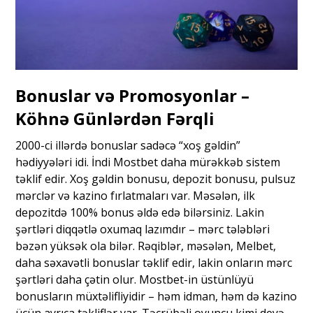
Bonuslar və Promosyonlar –
Köhnə Günlərdən Fərqli
2000-ci illərdə bonuslar sadəcə “xoş gəldin”
hədiyyələri idi. İndi Mostbet daha mürəkkəb sistem
təklif edir. Xoş gəldin bonusu, depozit bonusu, pulsuz
mərclər və kazino fırlatmaları var. Məsələn, ilk
depozitdə 100% bonus əldə edə bilərsiniz. Lakin
şərtləri diqqətlə oxumaq lazımdır – mərc tələbləri
bəzən yüksək ola bilər. Rəqiblər, məsələn, Melbet,
daha səxavətli bonuslar təklif edir, lakin onların mərc
şərtləri daha çətin olur. Mostbet-in üstünlüyü
bonusların müxtəlifliyidir – həm idman, həm də kazino