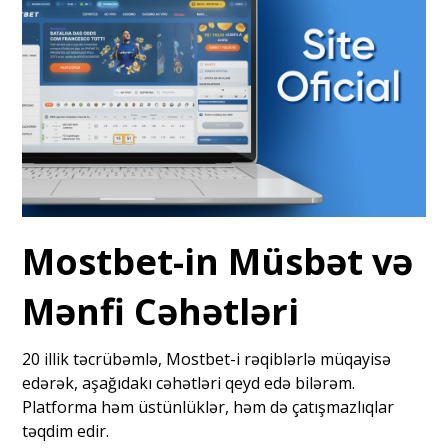
Mostbet-in Müsbət və
Mənfi Cəhətləri
20 illik təcrübəmlə, Mostbet-i rəqiblərlə müqayisə
edərək, aşağıdakı cəhətləri qeyd edə bilərəm.
Platforma həm üstünlüklər, həm də çatışmazlıqlar
təqdim edir.