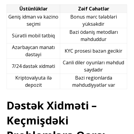
Üstünlüklər
Zəif Cəhətlər
Geniş idman və kazino
Bonus mərc tələbləri
seçimi
yüksəkdir
Bəzi ödəniş metodları
Sürətli mobil tətbiq
məhduddur
Azərbaycan manatı
KYC prosesi bəzən gecikir
dəstəyi
Canli diler oyunları məhdud
7/24 dəstək xidməti
saydadır
Kriptovalyuta ilə
Bəzi regionlarda
depozit
məhdudiyyətlər var
Dəstək Xidməti –
Keçmişdəki