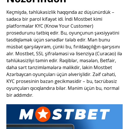
Keçmişdə, təhlükəsizlik haqqında az düşünürdük –
sadəcə bir parol kifayət idi. İndi Mostbet kimi
platformalar KYC (Know Your Customer)
prosedurunu tətbiq edir. Bu, oyunçunun şəxsiyyətini
təsdiqləmək üçün sənədlər tələb edir. Mən bunu
müsbət qarşılayıram, çünki bu, fırıldaqçılığın qarşısını
alır. Mostbet, SSL şifrələməsi və lisenziya (Curacao) ilə
təhlükəsizliyi təmin edir. Rəqiblər, məsələn, Betfair,
daha sərt tənzimləmələrə malikdir, lakin Mostbet
Azərbaycan oyunçuları üçün əlverişlidir. Zəif cəhəti,
KYC prosesinin bəzən gecikməsidir – bu, təcrübəsiz
oyunçuları qıcıqlandıra bilər. Mənim üçün bu, normal
bir addımdır.