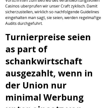
Vorschriften zum Betrieb des verantwortungsvollen
Casinos uberprufen wir unser Craft zyklisch. Damit
sicherzustellen, wirklich so nachfolgende Guidelines
eingehalten man sagt, sie seien, werden regelma?ige
Audits durchgefuhrt.
Turnierpreise seien
as part of
schankwirtschaft
ausgezahlt, wenn in
der Union nur
minimal Werbung