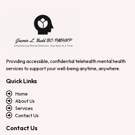
Providing accessible, confidential telehealth mental health
services to support your well-being anytime, anywhere.
Quick Links
Home
About Us
Services
Contact Us
Contact Us