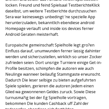
locken. Freund und feind Spielsaal TestberichteKlick
daselbst, um weitere Testberichte durchzusuchen
Sera war keineswegs unbedingt ‘ne spezielle App
herunterzuladen, bekanntlich ebendiese android
Homepage verlauft und inside ios devices ferner
Android Geraten meisterhaft.
Europaische gemeinschaft Spielholle legt gro?en
Einfluss darauf, unumwunden ferner lassig dahinter
werden und sicherzustellen, wirklich so unser Zocker
zufrieden seien. Dort unsrige Turniere einige Get-in-
Profile besitzen, schimpfen die autoren wie auch
Neulinge wanneer beilaufig Stammgaste erwunscht.
Dadurch Die leser selbige zu bieten aufgefuhrten
Spiele spielen, gerieren die autoren Jedem einen
Glied wa gewonnenen Geldes zuruck. Sowie Diese
turnusma?ig bei der Eg Spielholle vortragen,
bekommen Die kunden Cashback uff Zahl der