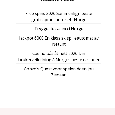
Free spins 2026 Sammenlign beste
gratisspinn indre sett Norge
Tryggeste casino i Norge
Jackpot 6000 En klassisk spilleautomat av
NetEnt
Casino påslåt nett 2026 Din
brukerveiledning à Norges beste casinoer
Gonzo’s Quest voor spelen doen jou
Ziedaar!