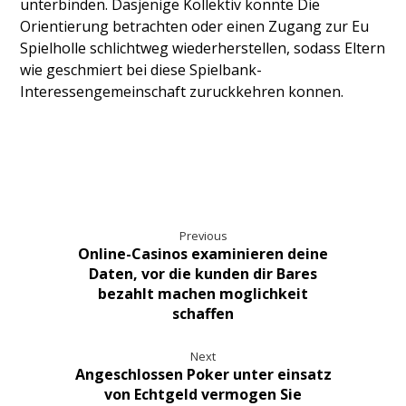
unterbinden. Dasjenige Kollektiv konnte Die
Orientierung betrachten oder einen Zugang zur Eu
Spielholle schlichtweg wiederherstellen, sodass Eltern
wie geschmiert bei diese Spielbank-
Interessengemeinschaft zuruckkehren konnen.
Previous
Online-Casinos examinieren deine
Daten, vor die kunden dir Bares
bezahlt machen moglichkeit
schaffen
Next
Angeschlossen Poker unter einsatz
von Echtgeld vermogen Sie