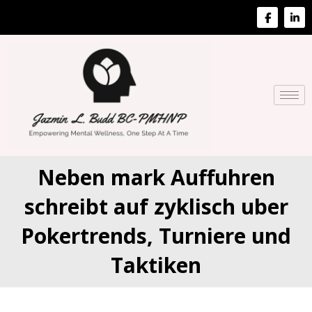
Neben mark Auffuhren
schreibt auf zyklisch uber
Pokertrends, Turniere und
Taktiken