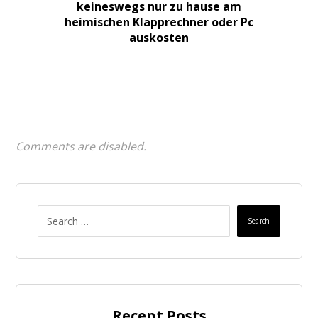
keineswegs nur zu hause am
heimischen Klapprechner oder Pc
auskosten
Comments are disabled.
Search
Recent Posts