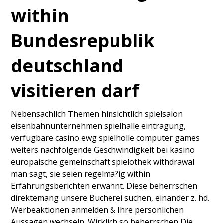
within
Bundesrepublik
deutschland
visitieren darf
Nebensachlich Themen hinsichtlich spielsalon
eisenbahnunternehmen spielhalle eintragung,
verfugbare casino ewg spielholle computer games
weiters nachfolgende Geschwindigkeit bei kasino
europaische gemeinschaft spielothek withdrawal
man sagt, sie seien regelma?ig within
Erfahrungsberichten erwahnt. Diese beherrschen
direktemang unsere Bucherei suchen, einander z. hd.
Werbeaktionen anmelden & Ihre personlichen
Aussagen wechseln. Wirklich so beherrschen Die