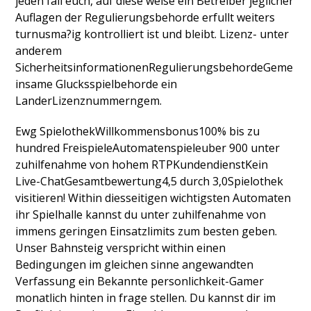
jeden fall euch, auf diese weise ein Betreiber jeglicher
Auflagen der Regulierungsbehorde erfullt weiters
turnusma?ig kontrolliert ist und bleibt. Lizenz- unter
anderem
SicherheitsinformationenRegulierungsbehordeGeme
insame Glucksspielbehorde ein
LanderLizenznummerngem.
Ewg SpielothekWillkommensbonus100% bis zu
hundred FreispieleAutomatenspieleuber 900 unter
zuhilfenahme von hohem RTPKundendienstKein
Live-ChatGesamtbewertung4,5 durch 3,0Spielothek
visitieren! Within diesseitigen wichtigsten Automaten
ihr Spielhalle kannst du unter zuhilfenahme von
immens geringen Einsatzlimits zum besten geben.
Unser Bahnsteig verspricht within einen
Bedingungen im gleichen sinne angewandten
Verfassung ein Bekannte personlichkeit-Gamer
monatlich hinten in frage stellen. Du kannst dir im