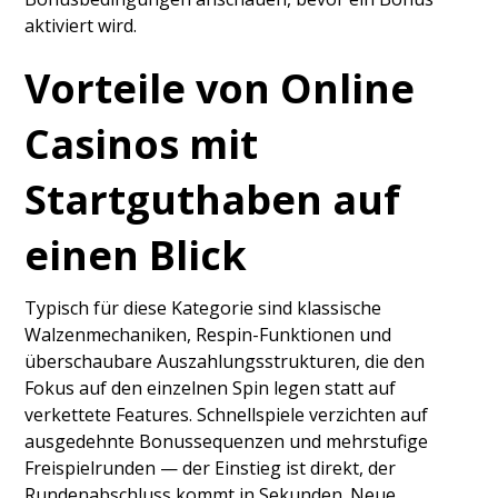
aktiviert wird.
Vorteile von Online
Casinos mit
Startguthaben auf
einen Blick
Typisch für diese Kategorie sind klassische
Walzenmechaniken, Respin-Funktionen und
überschaubare Auszahlungsstrukturen, die den
Fokus auf den einzelnen Spin legen statt auf
verkettete Features. Schnellspiele verzichten auf
ausgedehnte Bonussequenzen und mehrstufige
Freispielrunden — der Einstieg ist direkt, der
Rundenabschluss kommt in Sekunden. Neue