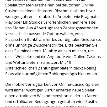
Spielautomaten erscheinen bei deutschen Online-
Casinos in einem dichteren Rhythmus als noch vor
wenigen Jahren — etablierte Anbieter wie Pragmatic
Play oder Elk Studios veröffentlichen mehrere Titel
pro Monat. Aus 43 verfügbaren Zahlungsmethoden
lässt sich die passende Option wählen, vom
klassischen Banktransfer bis zur digitalen Geldbörse,
ohne unnötige Zwischenschritte. Bitte beachten Sie,
dass Sie mindestens 18 Jahre alt sein müssen, um
diese Webseite und die Angebote von Online-Casinos
und Wettanbietern zu nutzen. Mit 19
unterschiedlichen Zahlungsanbietern deckt Rolling
Slots alle nur möglichen Zahlungsmöglichkeiten ab.
Die mobile Verfügbarkeit von Online-Casino-Spielen
wird immer wichtiger. Dafür erhalten neue Spieler
einen attraktiven Willkommensbonus, der zu fairen
und erfüllbaren Bedingungen geboten wird. Positiv