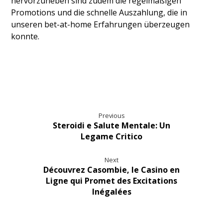
hervorzuheben sind zudem die regelmäßigen
Promotions und die schnelle Auszahlung, die in
unseren bet-at-home Erfahrungen überzeugen
konnte.
Previous
Steroidi e Salute Mentale: Un
Legame Critico
Next
Découvrez Casombie, le Casino en
Ligne qui Promet des Excitations
Inégalées