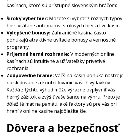
kasínach, ktoré sú prístupné slovenským hráčom:
Široký výber hier:
Môžete si vybrať z rôznych typov
hier, vrátane automatov, stolových hier a live kasín.
Vylepšené bonusy:
Zahraničné kasína často
ponúkajú atraktívne uvítacie bonusy a vernostné
programy.
Príjemné herné rozhranie:
V moderných online
kasínach sú intuitívne a užívateľsky prívetivé
rozhrania.
Zodpovedné hranie:
Väčšina kasín ponúka nástroje
na sledovanie a kontrolovanie vašich výdavkov.
Každá z týchto výhod môže výrazne ovplyvniť váš
herný zážitok a zvýšiť vaše šance na výhru. Preto je
dôležité mať na pamäti, aké faktory sú pre vás pri
hraní v online kasíne najdôležitejšie.
Dôvera a bezpečnosť