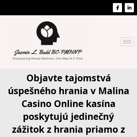
Objavte tajomstvá
úspešného hrania v Malina
Casino Online kasína
poskytujú jedinečný
zážitok z hrania priamo z