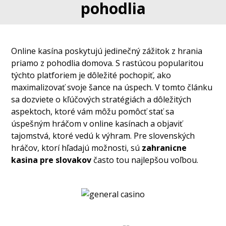
pohodlia
Online kasína poskytujú jedinečný zážitok z hrania
priamo z pohodlia domova. S rastúcou popularitou
týchto platforiem je dôležité pochopiť, ako
maximalizovať svoje šance na úspech. V tomto článku
sa dozviete o kľúčových stratégiách a dôležitých
aspektoch, ktoré vám môžu pomôcť stať sa
úspešným hráčom v online kasínach a objaviť
tajomstvá, ktoré vedú k výhram. Pre slovenských
hráčov, ktorí hľadajú možnosti, sú
zahranicne
kasina pre slovakov
často tou najlepšou voľbou.