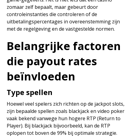
zomaar zelf bepaalt, maar gebeurt door
controleinstanties die controleren of de
uitbetalingspercentages in overeenstemming zijn
met de regelgeving en de vastgestelde normen.
Belangrijke factoren
die payout rates
beïnvloeden
Type spellen
Hoewel veel spelers zich richten op de jackpot slots,
zijn bepaalde spellen zoals blackjack en video poker
vaak bekend vanwege hun hogere RTP (Return to
Player). Bij blackjack bijvoorbeeld, kan de RTP
oplopen tot boven de 99% bij optimale strategie.