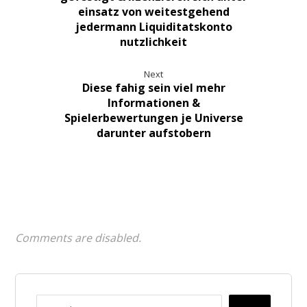
einsatz von weitestgehend
jedermann Liquiditatskonto
nutzlichkeit
Next
Diese fahig sein viel mehr
Informationen &
Spielerbewertungen je Universe
darunter aufstobern
Comments are disabled.