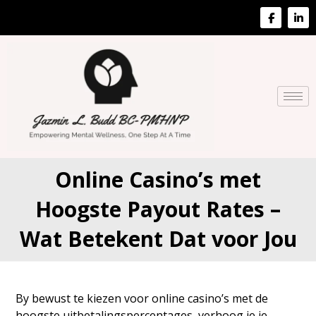
Online Casino’s met
Hoogste Payout Rates –
Wat Betekent Dat voor Jou
By bewust te kiezen voor online casino’s met de
hoogste uitbetalingspercentages, verhoog je je