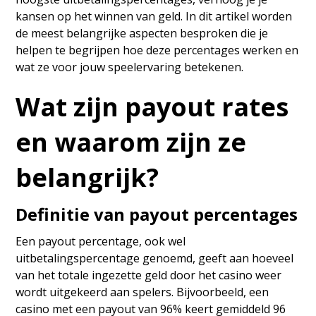
kansen op het winnen van geld. In dit artikel worden
de meest belangrijke aspecten besproken die je
helpen te begrijpen hoe deze percentages werken en
wat ze voor jouw speelervaring betekenen.
Wat zijn payout rates
en waarom zijn ze
belangrijk?
Definitie van payout percentages
Een payout percentage, ook wel
uitbetalingspercentage genoemd, geeft aan hoeveel
van het totale ingezette geld door het casino weer
wordt uitgekeerd aan spelers. Bijvoorbeeld, een
casino met een payout van 96% keert gemiddeld 96