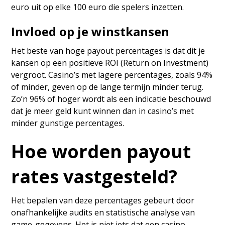
euro uit op elke 100 euro die spelers inzetten.
Invloed op je winstkansen
Het beste van hoge payout percentages is dat dit je
kansen op een positieve ROI (Return on Investment)
vergroot. Casino’s met lagere percentages, zoals 94%
of minder, geven op de lange termijn minder terug.
Zo’n 96% of hoger wordt als een indicatie beschouwd
dat je meer geld kunt winnen dan in casino’s met
minder gunstige percentages.
Hoe worden payout
rates vastgesteld?
Het bepalen van deze percentages gebeurt door
onafhankelijke audits en statistische analyse van
game-gegevens. Het is niet iets dat een casino