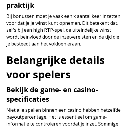
praktijk
Bij bonussen moet je vaak een x aantal keer inzetten
voor dat je je winst kunt opnemen. Dit betekent dat,
zelfs bij een high RTP-spel, de uiteindelijke winst
wordt beïnvloed door de inzetvereisten en de tijd die
je besteedt aan het voldoen eraan.
Belangrijke details
voor spelers
Bekijk de game- en casino-
specificaties
Niet alle spellen binnen een casino hebben hetzelfde
payoutpercentage. Het is essentieel om game-
informatie te controleren voordat je inzet. Sommige