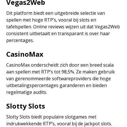
Vegas2Web
Dit platform biedt een uitgebreide selectie van
spellen met hoge RTP’s, vooral bij slots en
tafelspellen. Online reviews wijzen uit dat Vegas2Web
consistent uitbetaalt en transparant is over haar
percentages.
CasinoMax
CasinoMax onderscheidt zich door een breed scala
aan spellen met RTP’s tot 98,5%. Ze maken gebruik
van gerenommeerde softwareproviders die hoge
uitbetalingspercentages garanderen en bieden
regelmatige audits.
Slotty Slots
Slotty Slots biedt populaire slotgames met
indrukwekkende RTP’s, vooral bij de jackpot slots.