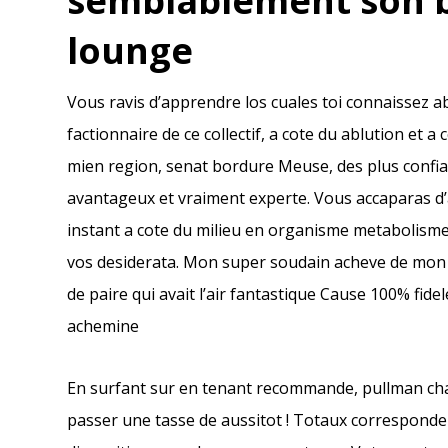
semblablement son b
lounge
Vous ravis d’apprendre los cuales toi connaissez ab
factionnaire de ce collectif, a cote du ablution et a
mien region, senat bordure Meuse, des plus confi
avantageux et vraiment experte. Vous accaparas d
instant a cote du milieu en organisme metabolisme
vos desiderata. Mon super soudain acheve de mon
de paire qui avait l’air fantastique Cause 100% fid
achemine
En surfant sur en tenant recommande, pullman cha
passer une tasse de aussitot ! Totaux corresponden