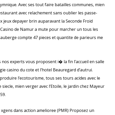
gymnique. Avec ses tout faire batailles communes, mien
estaurant avec relachement sans oublier les passe-
 jeux depayer brin auparavant la Seconde Froid
pal Casino de Namur a mute pour marcher un tous les
uberge compte 47 pieces et quantite de parieurs me
 nos experts vous proposent i� la fin l’accueil en salle
gie casino du cote et l’hotel Beauregard d’autrui.
produire l’ecotourisme, tous ses tours acides avec le
siecle, mien verger avec l’Etoile, le jardin chez Mayeur
59.
u xgens dans action amelioree (PMR) Proposez un