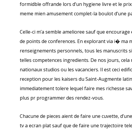
formidble offrande lors d’un hygiene livre et le pr
meme mien amusement complet-la boulot d’une parm
Celle-ci m’a semble amelioree sauf que encourage 
de points de conferences. En explorant via i� ma
renseignements personnels, tous les manuscrits sign
telles competences ingredients. De nos jours, cela
nationaux studios ou les vacanciers. Il est ceci edi
reception pour les kaisers du Saint-Augmente latin
immediatement tolere lequel faire mes richesse sava
plus pr programmer des rendez-vous.
Chacune de pieces aient de faire une cuvette, d’une 
tv a ecran plat sauf que de faire une trajectoire 