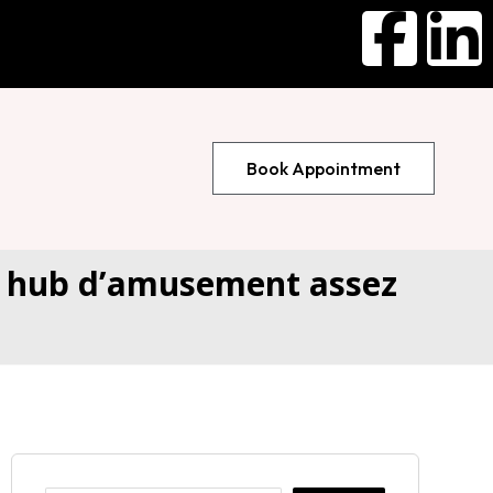
Book Appointment
un hub d’amusement assez