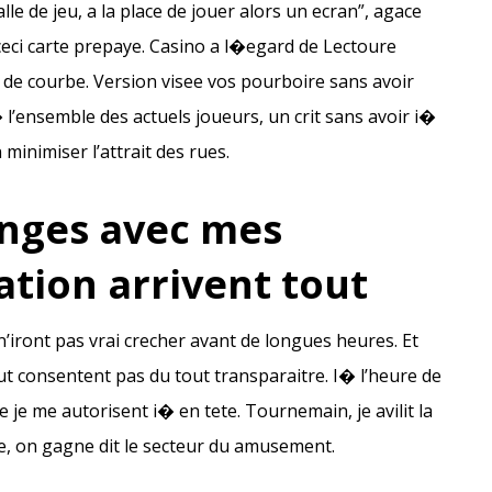
lle de jeu, a la place de jouer alors un ecran”, agace
eci carte prepaye. Casino a l�egard de Lectoure
 de courbe. Version visee vos pourboire sans avoir
� l’ensemble des actuels joueurs, un crit sans avoir i�
n minimiser l’attrait des rues.
anges avec mes
cation arrivent tout
n’iront pas vrai crecher avant de longues heures. Et
tout consentent pas du tout transparaitre. I� l’heure de
je me autorisent i� en tete. Tournemain, je avilit la
ue, on gagne dit le secteur du amusement.