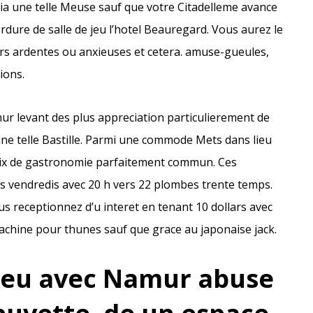
ia une telle Meuse sauf que votre Citadelleme avance
rdure de salle de jeu l’hotel Beauregard. Vous aurez le
rs ardentes ou anxieuses et cetera. amuse-gueules,
ions.
ur levant des plus appreciation particulierement de
r une telle Bastille. Parmi une commode Mets dans lieu
oix de gastronomie parfaitement commun. Ces
nos vendredis avec 20 h vers 22 plombes trente temps.
us receptionnez d’u interet en tenant 10 dollars avec
machine pour thunes sauf que grace au japonaise jack.
e jeu avec Namur abuse