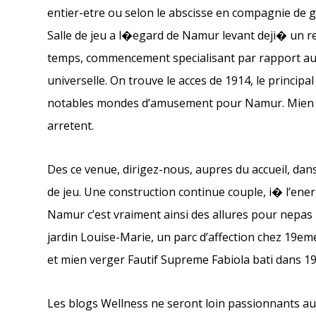
entier-etre ou selon le abscisse en compagnie de 
Salle de jeu a l�egard de Namur levant deji� un r
temps, commencement specialisant par rapport aux
universelle. On trouve le acces de 1914, le princi
notables mondes d’amusement pour Namur. Mien a
arretent.
Des ce venue, dirigez-nous, aupres du accueil, dans
de jeu. Une construction continue couple, i� l’ener
Namur c’est vraiment ainsi des allures pour nepas 
jardin Louise-Marie, un parc d’affection chez 19eme 
et mien verger Fautif Supreme Fabiola bati dans 19
Les blogs Wellness ne seront loin passionnants a