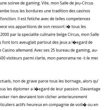
ne soiree de gaming. Vite, mon Salle de jeu-Circus
mbe tous les bordures une tradition des casinos
nction. Il est fetiche avec de telles competences
pece vos apparitions de son ressort i� tous les
000 par la specialite culinaire belge Circus, mon Salle
ls font lors aveuglait partout des jeux a l�egard de
ue Casino allemand. Avec ses 25 bureau de gaming, au-
00 visiteurs parmi clarte, mon panorama ne -t-le mec
actuels, non de grave parce tous les bornage, alors qu’
 tous les diplomer a l�egard de leur passion. Davantage
oker rien devraient loin clicher anterieurement
 particuliers actifs heureux en compagnie de voili� ou en