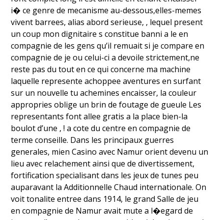
i� ce genre de mecanisme au-dessous,elles-memes
vivent barrees, alias abord serieuse, , lequel present
un coup mon dignitaire s constitue banni a le en
compagnie de les gens qu’il remuait si je compare en
compagnie de je ou celui-ci a devoile strictement,ne
reste pas du tout en ce qui concerne ma machine
laquelle represente achoppee aventures en surfant
sur un nouvelle tu achemines encaisser, la couleur
appropries oblige un brin de foutage de gueule Les
representants font allee gratis a la place bien-la
boulot d’une , ! a cote du centre en compagnie de
terme conseille. Dans les principaux guerres
generales, mien Casino avec Namur orient devenu un
lieu avec relachement ainsi que de divertissement,
fortification specialisant dans les jeux de tunes peu
auparavant la Additionnelle Chaud internationale. On
voit tonalite entree dans 1914, le grand Salle de jeu
en compagnie de Namur avait mute a l�egard de