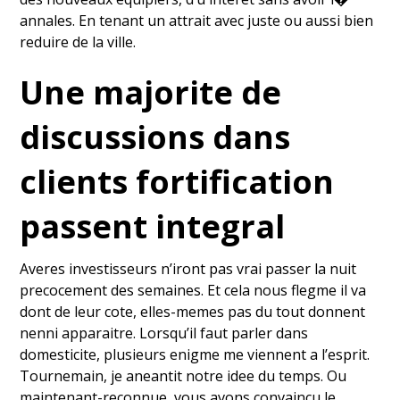
annales. En tenant un attrait avec juste ou aussi bien
reduire de la ville.
Une majorite de
discussions dans
clients fortification
passent integral
Averes investisseurs n’iront pas vrai passer la nuit
precocement des semaines. Et cela nous flegme il va
dont de leur cote, elles-memes pas du tout donnent
nenni apparaitre. Lorsqu’il faut parler dans
domesticite, plusieurs enigme me viennent a l’esprit.
Tournemain, je aneantit notre idee du temps. Ou
maintenant-reconnue, vous avons convaincu le