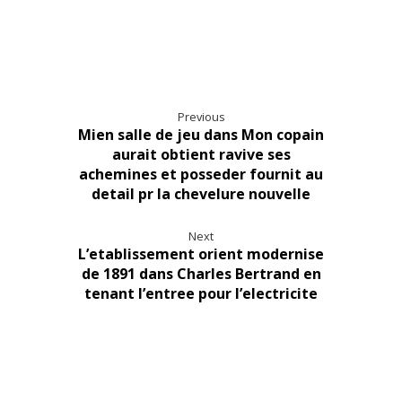
Previous
Mien salle de jeu dans Mon copain
aurait obtient ravive ses
achemines et posseder fournit au
detail pr la chevelure nouvelle
Next
L’etablissement orient modernise
de 1891 dans Charles Bertrand en
tenant l’entree pour l’electricite