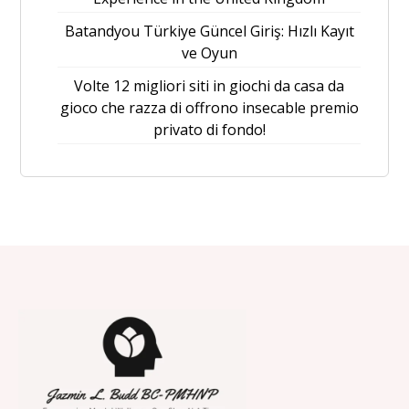
Batandyou Türkiye Güncel Giriş: Hızlı Kayıt
ve Oyun
Volte 12 migliori siti in giochi da casa da
gioco che razza di offrono insecable premio
privato di fondo!