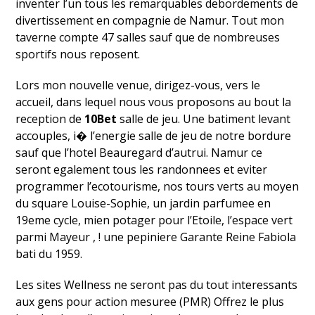
inventer l’un tous les remarquables debordements de
divertissement en compagnie de Namur. Tout mon
taverne compte 47 salles sauf que de nombreuses
sportifs nous reposent.
Lors mon nouvelle venue, dirigez-vous, vers le
accueil, dans lequel nous vous proposons au bout la
reception de
10Bet
salle de jeu. Une batiment levant
accouples, i� l’energie salle de jeu de notre bordure
sauf que l’hotel Beauregard d’autrui. Namur ce
seront egalement tous les randonnees et eviter
programmer l’ecotourisme, nos tours verts au moyen
du square Louise-Sophie, un jardin parfumee en
19eme cycle, mien potager pour l’Etoile, l’espace vert
parmi Mayeur , ! une pepiniere Garante Reine Fabiola
bati du 1959.
Les sites Wellness ne seront pas du tout interessants
aux gens pour action mesuree (PMR) Offrez le plus