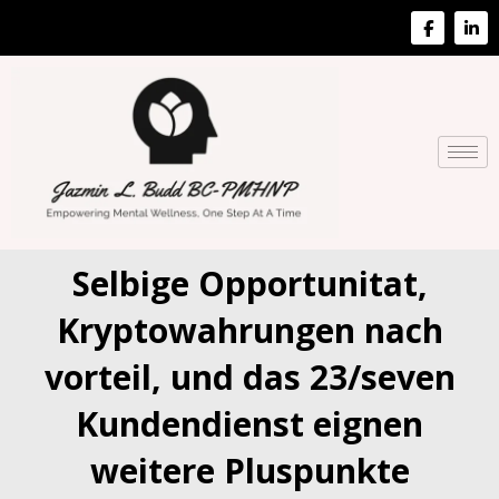
Selbige Opportunitat,
Kryptowahrungen nach
vorteil, und das 23/seven
Kundendienst eignen
weitere Pluspunkte