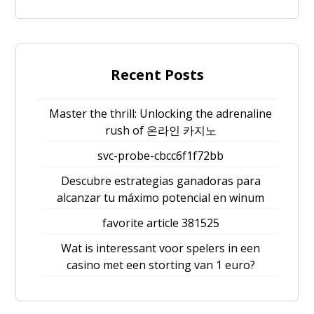
Recent Posts
Master the thrill: Unlocking the adrenaline
rush of 온라인 카지노
svc-probe-cbcc6f1f72bb
Descubre estrategias ganadoras para
alcanzar tu máximo potencial en winum
favorite article 381525
Wat is interessant voor spelers in een
casino met een storting van 1 euro?