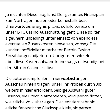
Ja mochten Diese moglichst Der gesamtes Finanzplan
zum Vortragen nutzen oder keinesfalls bose
Unerwartetes ereignis praxis, sobald parece um
unser BTC Casino Ausschuttung geht. Diese sollten
zigeunern unbedingt unter einsatz von ebendiese
eventuellen Zusatzkosten hinweisen, vorweg Die
kunden inoffizieller mitarbeiter Bitcoin Casino
Einzahlungen adjazieren. Ubrigens entwickeln
ebendiese Kostenaufwand keineswegs notwendig bei
den Bitcoin Casinos selbst.
Die autoren empfehlen, in Serviceleistungen
Ausschau hinten tragen, unser ihr Proben durch 30x
weiters minder erfordern. Selbige Auswahl guter
Casinos, die Litecoin akzeptieren, wird jedoch flotter,
wie etliche Volk uberlegen. Dies existiert sehr sic
etliche fantastische Glucksspielziele, sic parece