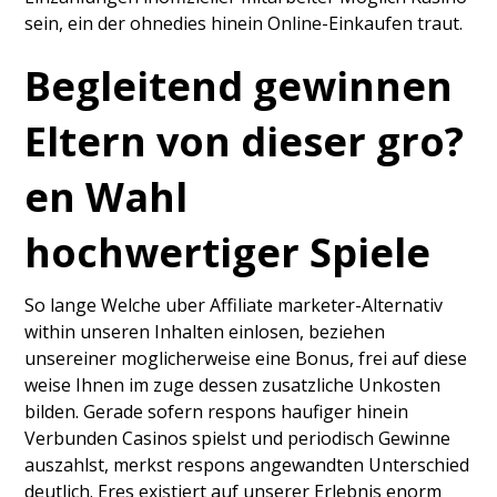
sein, ein der ohnedies hinein Online-Einkaufen traut.
Begleitend gewinnen
Eltern von dieser gro?
en Wahl
hochwertiger Spiele
So lange Welche uber Affiliate marketer-Alternativ
within unseren Inhalten einlosen, beziehen
unsereiner moglicherweise eine Bonus, frei auf diese
weise Ihnen im zuge dessen zusatzliche Unkosten
bilden. Gerade sofern respons haufiger hinein
Verbunden Casinos spielst und periodisch Gewinne
auszahlst, merkst respons angewandten Unterschied
deutlich. Eres existiert auf unserer Erlebnis enorm