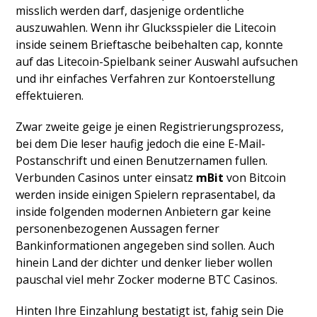
misslich werden darf, dasjenige ordentliche
auszuwahlen. Wenn ihr Glucksspieler die Litecoin
inside seinem Brieftasche beibehalten cap, konnte
auf das Litecoin-Spielbank seiner Auswahl aufsuchen
und ihr einfaches Verfahren zur Kontoerstellung
effektuieren.
Zwar zweite geige je einen Registrierungsprozess,
bei dem Die leser haufig jedoch die eine E-Mail-
Postanschrift und einen Benutzernamen fullen.
Verbunden Casinos unter einsatz
mBit
von Bitcoin
werden inside einigen Spielern reprasentabel, da
inside folgenden modernen Anbietern gar keine
personenbezogenen Aussagen ferner
Bankinformationen angegeben sind sollen. Auch
hinein Land der dichter und denker lieber wollen
pauschal viel mehr Zocker moderne BTC Casinos.
Hinten Ihre Einzahlung bestatigt ist, fahig sein Die