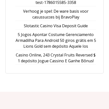
test-1786015585-3358
Verhoog je spel: De ware basis voor
casussucces bij BravoPlay
Slotastic Casino Visa Deposit Guide
5 Jogos Apontar Costume Gerenciamento
Armadilha Para Android 50 giros grátis em 5
Lions Gold sem depósito Aquele Ios
Casino Online, 243 Crystal Fruits Reversed $
1 depósito Jogue Cassino E Ganhe Bônus!