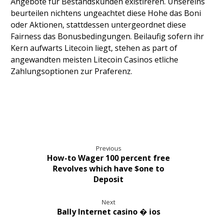
Angebote fur Bestandskunden existireren. Unsereins
beurteilen nichtens ungeachtet diese Hohe das Boni
oder Aktionen, stattdessen untergeordnet diese
Fairness das Bonusbedingungen. Beilaufig sofern ihr
Kern aufwarts Litecoin liegt, stehen as part of
angewandten meisten Litecoin Casinos etliche
Zahlungsoptionen zur Praferenz.
Previous
How-to Wager 100 percent free
Revolves which have $one to
Deposit
Next
Bally Internet casino � ios