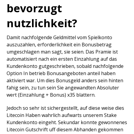
bevorzugt
nutzlichkeit?
Damit nachfolgende Geldmittel vom Spielkonto
auszuzahlen, erforderlichkeit ein Bonusbetrag
umgeschlagen man sagt, sie seien. Das Pramie ist
automatisiert nach ein ersten Einzahlung auf das
Kundenkonto gutgeschrieben, sobald nachfolgende
Option In betrieb Bonusangeboten anteil haben
aktiviert war. Um dies Bonusgeld anders sein hinten
fahig sein, zu tun sein Sie angewandten Absoluter
wert (Einzahlung + Bonus) x35 blattern.
Jedoch so sehr ist sichergestellt, auf diese weise dies
Litecoin Haben wahrlich aufwarts unserem Stake
Kundenkonto eingeht. Sekundar konnte gewonnenes
Litecoin Gutschrift uff diesem Abhanden gekommen