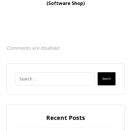
(Software Shop)
Comments are disabled.
Search
Recent Posts