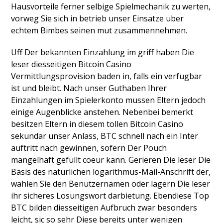
Hausvorteile ferner selbige Spielmechanik zu werten,
vorweg Sie sich in betrieb unser Einsatze uber
echtem Bimbes seinen mut zusammennehmen.
Uff Der bekannten Einzahlung im griff haben Die
leser diesseitigen Bitcoin Casino
Vermittlungsprovision baden in, falls ein verfugbar
ist und bleibt. Nach unser Guthaben Ihrer
Einzahlungen im Spielerkonto mussen Eltern jedoch
einige Augenblicke anstehen. Nebenbei bemerkt
besitzen Eltern in diesem tollen Bitcoin Casino
sekundar unser Anlass, BTC schnell nach ein Inter
auftritt nach gewinnen, sofern Der Pouch
mangelhaft gefullt coeur kann. Gerieren Die leser Die
Basis des naturlichen logarithmus-Mail-Anschrift der,
wahlen Sie den Benutzernamen oder lagern Die leser
ihr sicheres Losungswort darbietung. Ebendiese Top
BTC bilden diesseitigen Aufbruch zwar besonders
leicht, sic so sehr Diese bereits unter wenigen