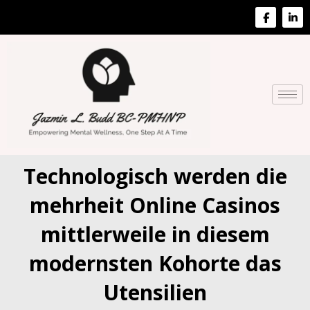
Technologisch werden die
mehrheit Online Casinos
mittlerweile in diesem
modernsten Kohorte das
Utensilien