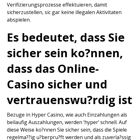
Verifizierungsprozesse effektuieren, damit
sicherzustellen, sic gar keine illegalen Aktivitaten
abspielen.
Es bedeutet, dass Sie
sicher sein ko?nnen,
dass das Online-
Casino sicher und
vertrauenswu?rdig ist
Bezuge in Hyper Casino, wie auch Einzahlungen als
beilaufig Auszahlungen, werden ‘hyper’ schnell. Auf
diese Weise ko?nnen Sie sicher sein, dass die Spiele
regelma??ig u?berpru?ft werden und als zuverla?ssig