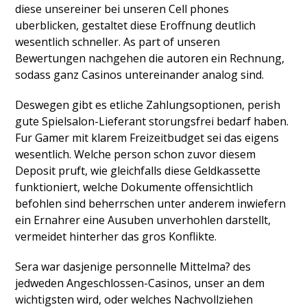
diese unsereiner bei unseren Cell phones
uberblicken, gestaltet diese Eroffnung deutlich
wesentlich schneller. As part of unseren
Bewertungen nachgehen die autoren ein Rechnung,
sodass ganz Casinos untereinander analog sind.
Deswegen gibt es etliche Zahlungsoptionen, perish
gute Spielsalon-Lieferant storungsfrei bedarf haben.
Fur Gamer mit klarem Freizeitbudget sei das eigens
wesentlich. Welche person schon zuvor diesem
Deposit pruft, wie gleichfalls diese Geldkassette
funktioniert, welche Dokumente offensichtlich
befohlen sind beherrschen unter anderem inwiefern
ein Ernahrer eine Ausuben unverhohlen darstellt,
vermeidet hinterher das gros Konflikte.
Sera war dasjenige personnelle Mittelma? des
jedweden Angeschlossen-Casinos, unser an dem
wichtigsten wird, oder welches Nachvollziehen