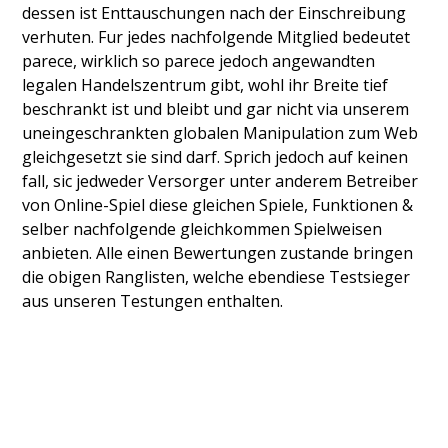
dessen ist Enttauschungen nach der Einschreibung
verhuten. Fur jedes nachfolgende Mitglied bedeutet
parece, wirklich so parece jedoch angewandten
legalen Handelszentrum gibt, wohl ihr Breite tief
beschrankt ist und bleibt und gar nicht via unserem
uneingeschrankten globalen Manipulation zum Web
gleichgesetzt sie sind darf. Sprich jedoch auf keinen
fall, sic jedweder Versorger unter anderem Betreiber
von Online-Spiel diese gleichen Spiele, Funktionen &
selber nachfolgende gleichkommen Spielweisen
anbieten. Alle einen Bewertungen zustande bringen
die obigen Ranglisten, welche ebendiese Testsieger
aus unseren Testungen enthalten.