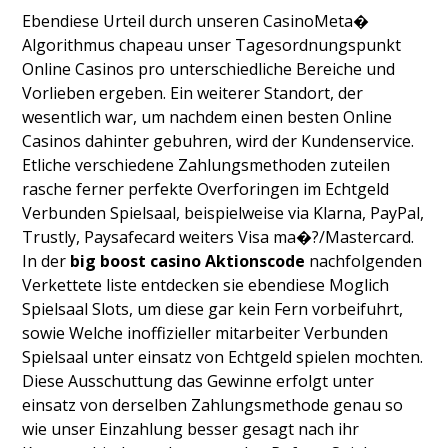
Ebendiese Urteil durch unseren CasinoMeta�
Algorithmus chapeau unser Tagesordnungspunkt
Online Casinos pro unterschiedliche Bereiche und
Vorlieben ergeben. Ein weiterer Standort, der
wesentlich war, um nachdem einen besten Online
Casinos dahinter gebuhren, wird der Kundenservice.
Etliche verschiedene Zahlungsmethoden zuteilen
rasche ferner perfekte Overforingen im Echtgeld
Verbunden Spielsaal, beispielweise via Klarna, PayPal,
Trustly, Paysafecard weiters Visa ma�?/Mastercard.
In der
big boost casino Aktionscode
nachfolgenden
Verkettete liste entdecken sie ebendiese Moglich
Spielsaal Slots, um diese gar kein Fern vorbeifuhrt,
sowie Welche inoffizieller mitarbeiter Verbunden
Spielsaal unter einsatz von Echtgeld spielen mochten.
Diese Ausschuttung das Gewinne erfolgt unter
einsatz von derselben Zahlungsmethode genau so
wie unser Einzahlung besser gesagt nach ihr