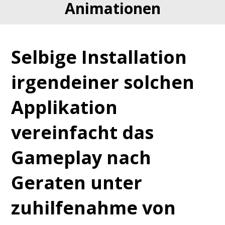
Animationen
Selbige Installation
irgendeiner solchen
Applikation
vereinfacht das
Gameplay nach
Geraten unter
zuhilfenahme von