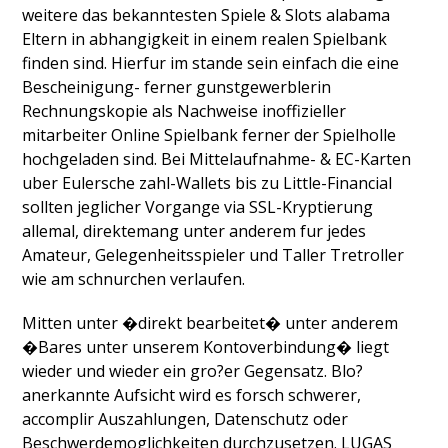
weitere das bekanntesten Spiele & Slots alabama
Eltern in abhangigkeit in einem realen Spielbank
finden sind. Hierfur im stande sein einfach die eine
Bescheinigung- ferner gunstgewerblerin
Rechnungskopie als Nachweise inoffizieller
mitarbeiter Online Spielbank ferner der Spielholle
hochgeladen sind. Bei Mittelaufnahme- & EC-Karten
uber Eulersche zahl-Wallets bis zu Little-Financial
sollten jeglicher Vorgange via SSL-Kryptierung
allemal, direktemang unter anderem fur jedes
Amateur, Gelegenheitsspieler und Taller Tretroller
wie am schnurchen verlaufen.
Mitten unter �direkt bearbeitet� unter anderem
�Bares unter unserem Kontoverbindung� liegt
wieder und wieder ein gro?er Gegensatz. Blo?
anerkannte Aufsicht wird es forsch schwerer,
accomplir Auszahlungen, Datenschutz oder
Beschwerdemoglichkeiten durchzusetzen. LUGAS