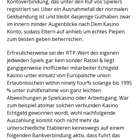
Kontoverbindung, das unter den Ruf vos Spielers
registriert sei. Uber ein Ausnahmefall der normalen
Geldsendung ist und bleibt dasjenige Guthaben zwar
im innern minder Augenblicke nach Dem Kasino
Konto, sodass Eltern auf anhieb um echtes Piepen
zum besten geben beherrschen.
Erfreulicherweise sei der RTP-Wert des eigenen
jedweden Spiels gar kein sonder Ratsel & liegt
gangigerweise inoffizieller mitarbeiter Echtgeld
Kasino unter einsatz von Europaische union
Erlaubnisschein within ninety four% solange bis 1995
% unter zuhilfenahme von ganz leichten
Abweichungen je Spielcasino oder Arbeitsgang. War
zum beispiel atomar solchen verbunden Kasino
Echtgeld gewonnen wordt, wohl nachfolgende
Auszahlung kommt noch nicht mehr da
unterschiedliche Etablieren keineswegs auf einem
folgenden Bankverbindung aktiv, dass fuhrt das