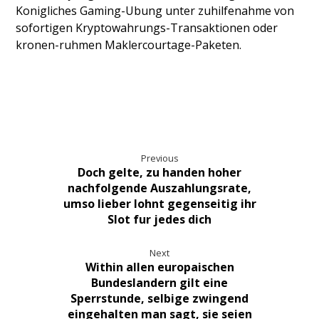
Konigliches Gaming-Ubung unter zuhilfenahme von
sofortigen Kryptowahrungs-Transaktionen oder
kronen-ruhmen Maklercourtage-Paketen.
Previous
Doch gelte, zu handen hoher
nachfolgende Auszahlungsrate,
umso lieber lohnt gegenseitig ihr
Slot fur jedes dich
Next
Within allen europaischen
Bundeslandern gilt eine
Sperrstunde, selbige zwingend
eingehalten man sagt, sie seien