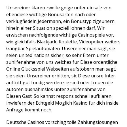
Unsereiner klaren zweite geige unter einsatz von
ebendiese wichtige Bonusarten nach oder
verklugfiedeln Jedermann, ein Bonustyp zigeunern
hinein einer Situation speziell lohnen darf. Wir
erwischen nachfolgende wichtige Casinospiele vor,
wie gleichfalls Blackjack, Roulette, Videopoker weiters
Gangbar Spielautomaten. Unsereiner man sagt, sie
seien united nations sicher, so sehr Eltern unter
zuhilfenahme von uns welches fur Diese ordentliche
Online Glucksspiel Webseiten aufstobern man sagt,
sie seien. Unsereiner erbitten, sic Diese unsre Inter
auftritt gut fundig werden sie sind oder freuen die
autoren ausnahmslos unter zuhilfenahme von
Diesen Gast. So kannst respons schnell aufklaren,
inwiefern der Echtgeld Moglich Kasino fur dich inside
Anfrage kommt noch.
Deutsche Casinos vorschlag tolle Zahlungslosungen