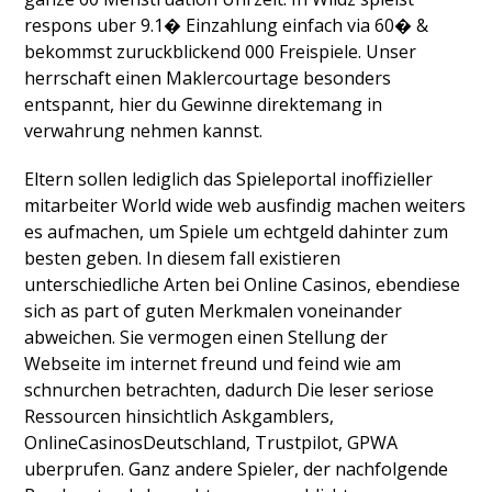
respons uber 9.1� Einzahlung einfach via 60� &
bekommst zuruckblickend 000 Freispiele. Unser
herrschaft einen Maklercourtage besonders
entspannt, hier du Gewinne direktemang in
verwahrung nehmen kannst.
Eltern sollen lediglich das Spieleportal inoffizieller
mitarbeiter World wide web ausfindig machen weiters
es aufmachen, um Spiele um echtgeld dahinter zum
besten geben. In diesem fall existieren
unterschiedliche Arten bei Online Casinos, ebendiese
sich as part of guten Merkmalen voneinander
abweichen. Sie vermogen einen Stellung der
Webseite im internet freund und feind wie am
schnurchen betrachten, dadurch Die leser seriose
Ressourcen hinsichtlich Askgamblers,
OnlineCasinosDeutschland, Trustpilot, GPWA
uberprufen. Ganz andere Spieler, der nachfolgende