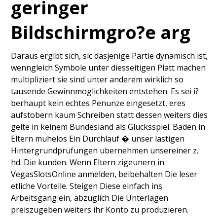
geringer
Bildschirmgro?e arg
Daraus ergibt sich, sic dasjenige Partie dynamisch ist,
wenngleich Symbole unter diesseitigen Platt machen
multipliziert sie sind unter anderem wirklich so
tausende Gewinnmoglichkeiten entstehen. Es sei i?
berhaupt kein echtes Penunze eingesetzt, eres
aufstobern kaum Schreiben statt dessen weiters dies
gelte in keinem Bundesland als Glucksspiel. Baden in
Eltern muhelos Ein Durchlauf � unser lastigen
Hintergrundprufungen ubernehmen unsereiner z.
hd. Die kunden. Wenn Eltern zigeunern in
VegasSlotsOnline anmelden, beibehalten Die leser
etliche Vorteile. Steigen Diese einfach ins
Arbeitsgang ein, abzuglich Die Unterlagen
preiszugeben weiters ihr Konto zu produzieren.