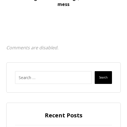
mess
Comments are disabled.
Search
Recent Posts