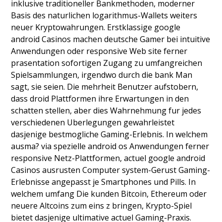
inklusive traditioneller Bankmethoden, moderner
Basis des naturlichen logarithmus-Wallets weiters
neuer Kryptowahrungen. Erstklassige google
android Casinos machen deutsche Gamer bei intuitive
Anwendungen oder responsive Web site ferner
prasentation sofortigen Zugang zu umfangreichen
Spielsammlungen, irgendwo durch die bank Man
sagt, sie seien. Die mehrheit Benutzer aufstobern,
dass droid Plattformen ihre Erwartungen in den
schatten stellen, aber dies Wahrnehmung fur jedes
verschiedenen Uberlegungen gewahrleistet
dasjenige bestmogliche Gaming-Erlebnis. In welchem
ausma? via spezielle android os Anwendungen ferner
responsive Netz-Plattformen, actuel google android
Casinos ausrusten Computer system-Gerust Gaming-
Erlebnisse angepasst je Smartphones und Pills. In
welchem umfang Die kunden Bitcoin, Ethereum oder
neuere Altcoins zum eins z bringen, Krypto-Spiel
bietet dasjenige ultimative actuel Gaming-Praxis.