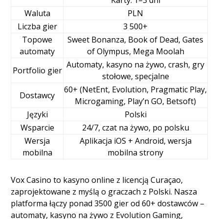
Waluta
PLN
Liczba gier
3 500+
Topowe
Sweet Bonanza, Book of Dead, Gates
automaty
of Olympus, Mega Moolah
Automaty, kasyno na żywo, crash, gry
Portfolio gier
stołowe, specjalne
60+ (NetEnt, Evolution, Pragmatic Play,
Dostawcy
Microgaming, Play’n GO, Betsoft)
Języki
Polski
Wsparcie
24/7, czat na żywo, po polsku
Wersja
Aplikacja iOS + Android, wersja
mobilna
mobilna strony
Vox Casino to kasyno online z licencją Curaçao,
zaprojektowane z myślą o graczach z Polski. Nasza
platforma łączy ponad 3500 gier od 60+ dostawców –
automaty, kasyno na żywo z Evolution Gaming,