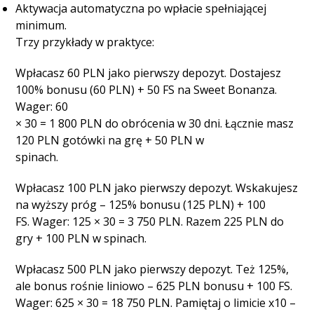
Aktywacja automatyczna po wpłacie spełniającej
minimum.
Trzy przykłady w praktyce:
Wpłacasz 60 PLN jako pierwszy depozyt. Dostajesz
100% bonusu (60 PLN) + 50 FS na Sweet Bonanza.
Wager: 60
× 30 = 1 800 PLN do obrócenia w 30 dni. Łącznie masz
120 PLN gotówki na grę + 50 PLN w
spinach.
Wpłacasz 100 PLN jako pierwszy depozyt. Wskakujesz
na wyższy próg – 125% bonusu (125 PLN) + 100
FS. Wager: 125 × 30 = 3 750 PLN. Razem 225 PLN do
gry + 100 PLN w spinach.
Wpłacasz 500 PLN jako pierwszy depozyt. Też 125%,
ale bonus rośnie liniowo – 625 PLN bonusu + 100 FS.
Wager: 625 × 30 = 18 750 PLN. Pamiętaj o limicie x10 –