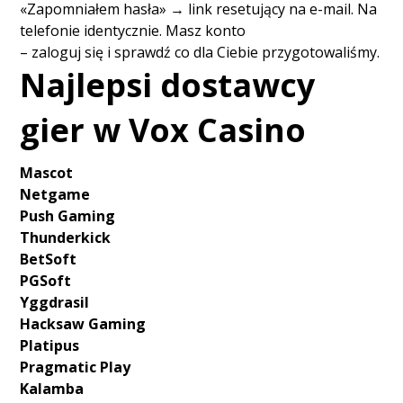
«Zapomniałem hasła» → link resetujący na e-mail. Na
telefonie identycznie. Masz konto
– zaloguj się i sprawdź co dla Ciebie przygotowaliśmy.
Najlepsi dostawcy
gier w Vox Casino
Mascot
Netgame
Push Gaming
Thunderkick
BetSoft
PGSoft
Yggdrasil
Hacksaw Gaming
Platipus
Pragmatic Play
Kalamba