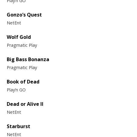
Play’n GO
Gonzo’s Quest
NetEnt
Wolf Gold
Pragmatic Play
Big Bass Bonanza
Pragmatic Play
Book of Dead
Play’n GO
Dead or Alive II
NetEnt
Starburst
NetEnt