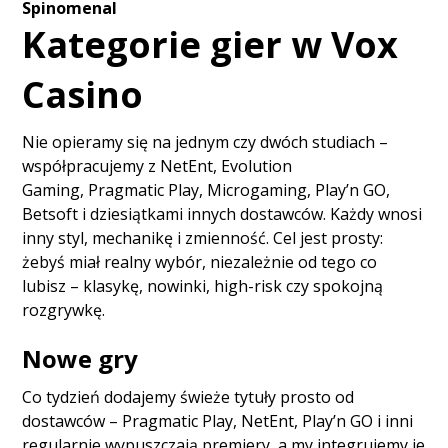
Spinomenal
Kategorie gier w Vox
Casino
Nie opieramy się na jednym czy dwóch studiach –
współpracujemy z NetEnt, Evolution
Gaming, Pragmatic Play, Microgaming, Play’n GO,
Betsoft i dziesiątkami innych dostawców. Każdy wnosi
inny styl, mechanikę i zmienność. Cel jest prosty:
żebyś miał realny wybór, niezależnie od tego co
lubisz – klasykę, nowinki, high-risk czy spokojną
rozgrywkę.
Nowe gry
Co tydzień dodajemy świeże tytuły prosto od
dostawców – Pragmatic Play, NetEnt, Play’n GO i inni
regularnie wypuszczają premiery, a my integrujemy je