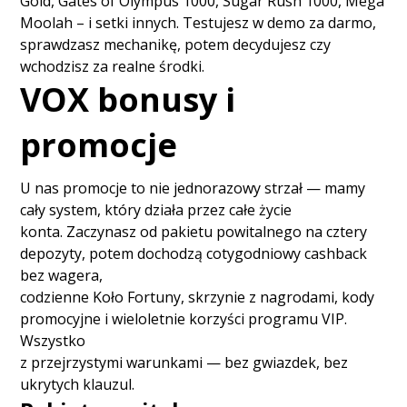
Gold, Gates of Olympus 1000, Sugar Rush 1000, Mega
Moolah – i setki innych. Testujesz w demo za darmo,
sprawdzasz mechanikę, potem decydujesz czy
wchodzisz za realne środki.
VOX bonusy i
promocje
U nas promocje to nie jednorazowy strzał — mamy
cały system, który działa przez całe życie
konta. Zaczynasz od pakietu powitalnego na cztery
depozyty, potem dochodzą cotygodniowy cashback
bez wagera,
codzienne Koło Fortuny, skrzynie z nagrodami, kody
promocyjne i wieloletnie korzyści programu VIP.
Wszystko
z przejrzystymi warunkami — bez gwiazdek, bez
ukrytych klauzul.