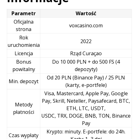
Parametr
Wartość
Oficjalna
voxcasino.com
strona
Rok
2022
uruchomienia
Licencja
Rząd Curaçao
Bonus
Do 10 000 PLN + do 500 FS (4
powitalny
depozyty)
Od 20 PLN (Binance Pay) / 25 PLN
Min. depozyt
(karty, e-portfele)
Visa, Mastercard, Apple Pay, Google
Pay, Skrill, Neteller, Paysafecard, BTC,
Metody
ETH, LTC, USDT,
płatności
USDC, TRX, DOGE, BNB, TON, Binance
Pay
Krypto: minuty. E-portfele: do 24h.
Czas wypłaty
Karty: 1–3 dni