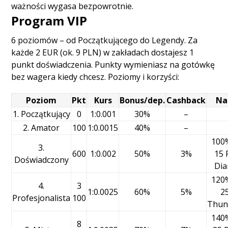
ważności wygasa bezpowrotnie.
Program VIP
6 poziomów – od Początkującego do Legendy. Za
każde 2 EUR (ok. 9 PLN) w zakładach dostajesz 1
punkt doświadczenia. Punkty wymieniasz na gotówkę
bez wagera kiedy chcesz. Poziomy i korzyści:
Poziom
Pkt
Kurs
Bonus/dep.
Cashback
Na
1. Początkujący
0
1:0.001
30%
–
2. Amator
100
1:0.0015
40%
–
100%
3.
600
1:0.002
50%
3%
15 
Doświadczony
Di
120%
4.
3
1:0.0025
60%
5%
2
Profesjonalista
100
Thun
140%
8