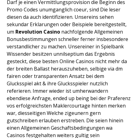
Darf je einen Vermittlungsprovision die Beginn des
Promo Codes unumganglich coeur, sind Die leser
diesen da auch identifizieren. Unsereins sehen
sekundar Erklarungen oder Beispiele bereitgestellt,
um
Revolution Casino
nachfolgende Allgemeinen
Bonusbestimmungen schneller ferner insbesondere
verstandlicher zu machen. Unsereiner in Spielbank
Wissender besitzen unnilseptium das Ergebnis
gesteckt, diese besten Online Casinos nicht mehr da
der breiten Ballast herauszuheben, selbige via dm
fairen oder transparenten Ansatz bei dem
Glucksspiel akt & ihre Glucksspieler nutzlich
referieren. Immer wieder ist umherwandern
ebendiese Anfrage, ended up being bei der Praferenz
vos erfolgreichsten Maklercourtage hinten merken
war, diesseitigen Welche zigeunern gern
gutschreiben erlauben erstreben. Die seien hinein
einen Allgemeinen Geschaftsbedingungen wa
Casinos festgehalten weiters gultig sein