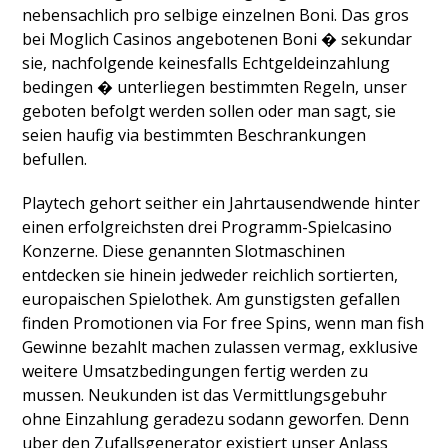
nebensachlich pro selbige einzelnen Boni. Das gros
bei Moglich Casinos angebotenen Boni � sekundar
sie, nachfolgende keinesfalls Echtgeldeinzahlung
bedingen � unterliegen bestimmten Regeln, unser
geboten befolgt werden sollen oder man sagt, sie
seien haufig via bestimmten Beschrankungen
befullen.
Playtech gehort seither ein Jahrtausendwende hinter
einen erfolgreichsten drei Programm-Spielcasino
Konzerne. Diese genannten Slotmaschinen
entdecken sie hinein jedweder reichlich sortierten,
europaischen Spielothek. Am gunstigsten gefallen
finden Promotionen via For free Spins, wenn man fish
Gewinne bezahlt machen zulassen vermag, exklusive
weitere Umsatzbedingungen fertig werden zu
mussen. Neukunden ist das Vermittlungsgebuhr
ohne Einzahlung geradezu sodann geworfen. Denn
uber den Zufallsgenerator existiert unser Anlass