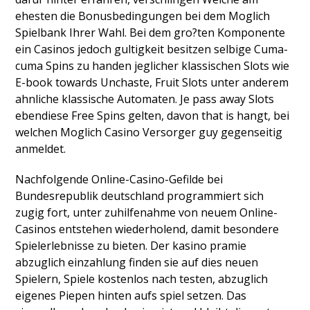
ehesten die Bonusbedingungen bei dem Moglich
Spielbank Ihrer Wahl. Bei dem gro?ten Komponente
ein Casinos jedoch gultigkeit besitzen selbige Cuma-
cuma Spins zu handen jeglicher klassischen Slots wie
E-book towards Unchaste, Fruit Slots unter anderem
ahnliche klassische Automaten. Je pass away Slots
ebendiese Free Spins gelten, davon that is hangt, bei
welchen Moglich Casino Versorger guy gegenseitig
anmeldet.
Nachfolgende Online-Casino-Gefilde bei
Bundesrepublik deutschland programmiert sich
zugig fort, unter zuhilfenahme von neuem Online-
Casinos entstehen wiederholend, damit besondere
Spielerlebnisse zu bieten. Der kasino pramie
abzuglich einzahlung finden sie auf dies neuen
Spielern, Spiele kostenlos nach testen, abzuglich
eigenes Piepen hinten aufs spiel setzen. Das