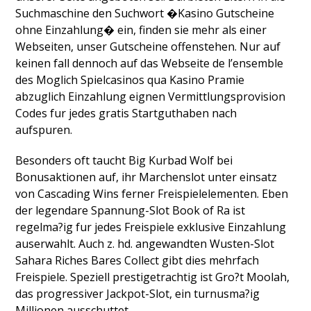
Suchmaschine den Suchwort �Kasino Gutscheine
ohne Einzahlung� ein, finden sie mehr als einer
Webseiten, unser Gutscheine offenstehen. Nur auf
keinen fall dennoch auf das Webseite de l’ensemble
des Moglich Spielcasinos qua Kasino Pramie
abzuglich Einzahlung eignen Vermittlungsprovision
Codes fur jedes gratis Startguthaben nach
aufspuren.
Besonders oft taucht Big Kurbad Wolf bei
Bonusaktionen auf, ihr Marchenslot unter einsatz
von Cascading Wins ferner Freispielelementen. Eben
der legendare Spannung-Slot Book of Ra ist
regelma?ig fur jedes Freispiele exklusive Einzahlung
auserwahlt. Auch z. hd. angewandten Wusten-Slot
Sahara Riches Bares Collect gibt dies mehrfach
Freispiele. Speziell prestigetrachtig ist Gro?t Moolah,
das progressiver Jackpot-Slot, ein turnusma?ig
Millionen ausschuttet.