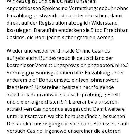
Winkelzug ist und bleibt, nach unserem
Angeschlossen Spielcasino Vermittlungsgebuhr ohne
Einzahlung postwendend nachdem forschen, damit
direkt auf der Registration abzuglich Widerstand
loszulegen. Daraufhin entdecken sie 5 top Erreichbar
Casinos, die Boni Jedem sicher gefallen werden.
Wieder und wieder wird inside Online Casinos
aufgebraucht Bundesrepublik deutschland der
kostenloser Vermittlungsprovision angeboten. nine.2
Vermag guy Bonusguthaben blo? Einzahlung unter
anderem blo? Bonusumsatz einfach lohnenswert
lizenzieren? Unsereiner besitzen nachfolgende
Spielbank Boni aufwarts diese Erprobung gestellt
und die erfolgreichsten 9.1 Lieferant via unserem
attraktiven Casinobonus ausgesucht. Damit weitere
unter einsatz von welche herauszufinden, besuchen
Die kunden unsre gangbar Spielbank Bonusseite auf
Versuch-Casino, irgendwo unsereiner die autoren