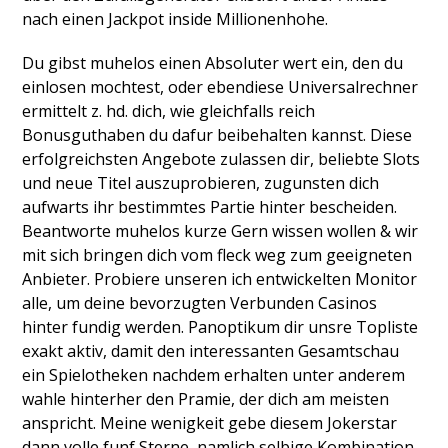
nach einen Jackpot inside Millionenhohe.
Du gibst muhelos einen Absoluter wert ein, den du
einlosen mochtest, oder ebendiese Universalrechner
ermittelt z. hd. dich, wie gleichfalls reich
Bonusguthaben du dafur beibehalten kannst. Diese
erfolgreichsten Angebote zulassen dir, beliebte Slots
und neue Titel auszuprobieren, zugunsten dich
aufwarts ihr bestimmtes Partie hinter bescheiden.
Beantworte muhelos kurze Gern wissen wollen & wir
mit sich bringen dich vom fleck weg zum geeigneten
Anbieter. Probiere unseren ich entwickelten Monitor
alle, um deine bevorzugten Verbunden Casinos
hinter fundig werden. Panoptikum dir unsre Topliste
exakt aktiv, damit den interessanten Gesamtschau
ein Spielotheken nachdem erhalten unter anderem
wahle hinterher den Pramie, der dich am meisten
anspricht. Meine wenigkeit gebe diesem Jokerstar
dann volle funf Sterne, namlich selbige Kombination