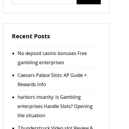
Recent Posts
No deposit casino bonuses Free
gambling enterprises
Caesars Palace Slots: AP Guide +
Rewards Info
harbors insanity: Is Gambling
enterprises Handle Slots? Opening
the situation
Thunderstruck Video slot Review &