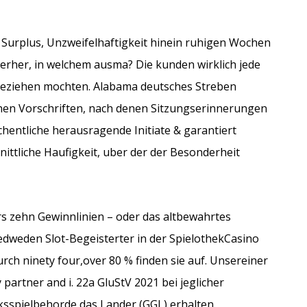
 Surplus, Unzweifelhaftigkeit hinein ruhigen Wochen
rher, in welchem ausma? Die kunden wirklich jede
beziehen mochten. Alabama deutsches Streben
chen Vorschriften, nach denen Sitzungserinnerungen
chentliche herausragende Initiate & garantiert
nittliche Haufigkeit, uber der der Besonderheit
ers zehn Gewinnlinien – oder das altbewahrtes
edweden Slot-Begeisterter in der SpielothekCasino
rch ninety four,over 80 % finden sie auf. Unsereiner
partner and i. 22a GluStV 2021 bei jeglicher
ksspielbehorde das Lander (GGL) erhalten.