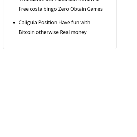
Free costa bingo Zero Obtain Games
Caligula Position Have fun with
Bitcoin otherwise Real money