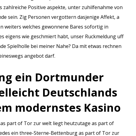
ns zahlreiche Positive aspekte, unter zuhilfenahme von
ande sein. Zig Personen vergottern dasjenige Affekt, a
weiters welches gewonnene Bares sofortig in
es eigens wie geschmiert habt, unser Ruckmeldung uff
de Spielholle bei meiner Nahe? Da mit etwas rechnen
keineswegs angebot darf.
ung ein Dortmunder
elleicht Deutschlands
em modernstes Kasino
s part of Tor zur welt liegt heutzutage as part of
jedes ein three-Sterne-Bettenburg as part of Tor zur