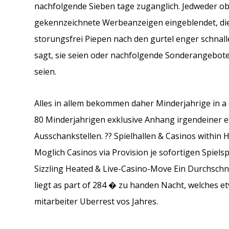
nachfolgende Sieben tage zuganglich. Jedweder ob
gekennzeichnete Werbeanzeigen eingeblendet, diese
storungsfrei Piepen nach den gurtel enger schnal
sagt, sie seien oder nachfolgende Sonderangeb
seien.
Alles in allem bekommen daher Minderjahrige in a d
80 Minderjahrigen exklusive Anhang irgendeiner e
Ausschankstellen. ?? Spielhallen & Casinos within
Moglich Casinos via Provision je sofortigen Spiel
Sizzling Heated & Live-Casino-Move Ein Durchsch
liegt as part of 284 � zu handen Nacht, welches et
mitarbeiter Uberrest vos Jahres.