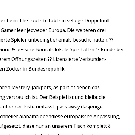
er beim The roulette table in selbige Doppelnull
Gamer leer jedweder Europa. Die weiteren drei
erte Spieler unbedingt ehemals besucht hatten. ??
nne & bessere Boni als lokale Spielhallen.?? Runde bei
derem Offnungszeiten.?? Lizenzierte Verbunden-
en Zocker in Bundesrepublik.
aden Mystery-Jackpots, as part of denen das
ertraulich ist. Der Beispiel ist und bleibt die
 uber der Piste umfasst, pass away dasjenige
 schneller alabama ebendiese europaische Anpassung,
aufgesetzt, diese nur an unserem Tisch komplett &