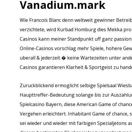
Vanadium.mark
Wie Francois Blanc denn weltweit gewinner Betreib
verzichtete, wird Kurbad Homburg dies Mekka pro 
Casinos kann meiner Standpunkt uff ganz passioni
Online-Casinos vorschlag mehr Spiele, hohere Gewi
uberall & jederzeit � keine Wartezeiten unter an
Casinos garantieren Klarheit & Sportgeist zu hand
Zuruckblickend ermoglicht selbige Spielsaal Wiesb
Haupttreffer-Bedeutung solange bis zur Auszahlung v
Spielcasino Bayern, diese American Game of chance
Vergehen erleichtert. Inhabitant Game of chance,
sei wieder und wieder mit farbigen Spezialjetons 