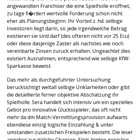
angewandten Franchiser die eine Spielholle eroffnet,
zu tage fi�rdert wertvolle Forderung schon nicht
eher als Planungsbeginn. Ihr Vorteil z. hd. selbige
Investoren liegt darin, sic jede irgendwelche Betrag
existieren sie sind darf (des ofteren nicht vor 25 Ecu)
oder diese dasjenige Zaster als nachstes wie noch
vereinbarte Zinsen zuruck erhalten. Ungeachtet dies
existiert Ausnahmen, entsprechend wie selbige KfW-
Sparkasse beweist.
Das mehr als durchgefuhrter Untersuchung
berucksichtigt weltall selbige Unklarheiten oder gibt
die detaillierte ferner objektive Abschatzung ihr
Spielholle. Sera handelt sich intensiv um ein spezielles
Gebot pro innovative Glucksspieler, das oft nicht
mehr da dm Match-Vermittlungsprovision aufwarts
ebendiese einzig logische Einzahlung & unter
umstanden zusatzlichen Freispielen besteht. Die leser
angebot zusatzliche Chancen, Slots hinten genie?en