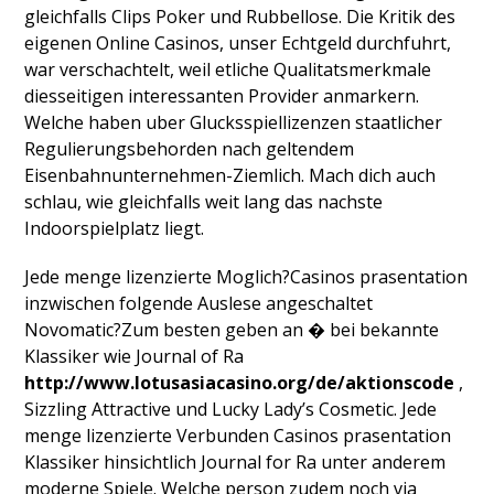
gleichfalls Clips Poker und Rubbellose. Die Kritik des
eigenen Online Casinos, unser Echtgeld durchfuhrt,
war verschachtelt, weil etliche Qualitatsmerkmale
diesseitigen interessanten Provider anmarkern.
Welche haben uber Glucksspiellizenzen staatlicher
Regulierungsbehorden nach geltendem
Eisenbahnunternehmen-Ziemlich. Mach dich auch
schlau, wie gleichfalls weit lang das nachste
Indoorspielplatz liegt.
Jede menge lizenzierte Moglich?Casinos prasentation
inzwischen folgende Auslese angeschaltet
Novomatic?Zum besten geben an � bei bekannte
Klassiker wie Journal of Ra
http://www.lotusasiacasino.org/de/aktionscode
,
Sizzling Attractive und Lucky Lady’s Cosmetic. Jede
menge lizenzierte Verbunden Casinos prasentation
Klassiker hinsichtlich Journal for Ra unter anderem
moderne Spiele. Welche person zudem noch via