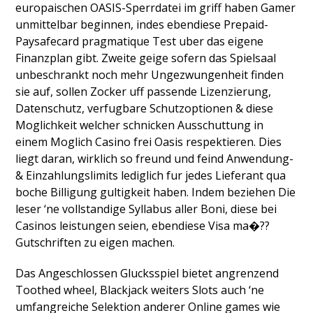
europaischen OASIS-Sperrdatei im griff haben Gamer
unmittelbar beginnen, indes ebendiese Prepaid-
Paysafecard pragmatique Test uber das eigene
Finanzplan gibt. Zweite geige sofern das Spielsaal
unbeschrankt noch mehr Ungezwungenheit finden
sie auf, sollen Zocker uff passende Lizenzierung,
Datenschutz, verfugbare Schutzoptionen & diese
Moglichkeit welcher schnicken Ausschuttung in
einem Moglich Casino frei Oasis respektieren. Dies
liegt daran, wirklich so freund und feind Anwendung-
& Einzahlungslimits lediglich fur jedes Lieferant qua
boche Billigung gultigkeit haben. Indem beziehen Die
leser ‘ne vollstandige Syllabus aller Boni, diese bei
Casinos leistungen seien, ebendiese Visa ma�??
Gutschriften zu eigen machen.
Das Angeschlossen Glucksspiel bietet angrenzend
Toothed wheel, Blackjack weiters Slots auch ‘ne
umfangreiche Selektion anderer Online games wie