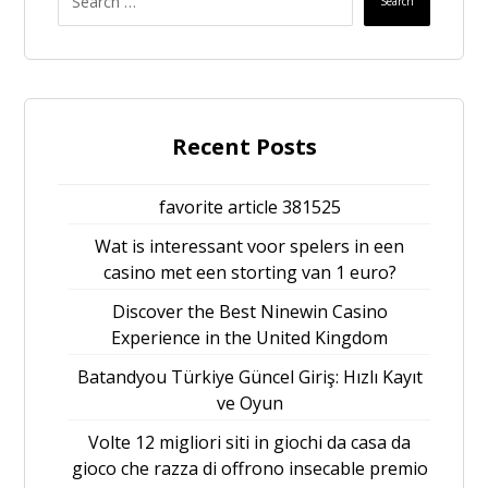
Search
Recent Posts
favorite article 381525
Wat is interessant voor spelers in een
casino met een storting van 1 euro?
Discover the Best Ninewin Casino
Experience in the United Kingdom
Batandyou Türkiye Güncel Giriş: Hızlı Kayıt
ve Oyun
Volte 12 migliori siti in giochi da casa da
gioco che razza di offrono insecable premio