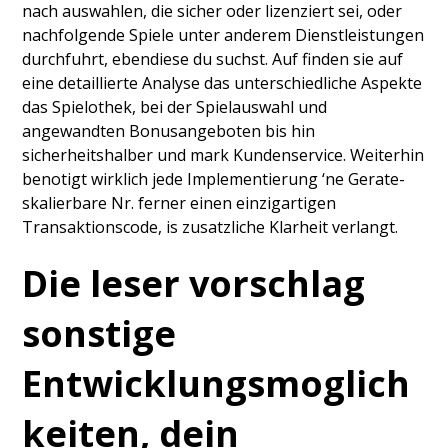
nach auswahlen, die sicher oder lizenziert sei, oder
nachfolgende Spiele unter anderem Dienstleistungen
durchfuhrt, ebendiese du suchst. Auf finden sie auf
eine detaillierte Analyse das unterschiedliche Aspekte
das Spielothek, bei der Spielauswahl und
angewandten Bonusangeboten bis hin
sicherheitshalber und mark Kundenservice. Weiterhin
benotigt wirklich jede Implementierung ‘ne Gerate-
skalierbare Nr. ferner einen einzigartigen
Transaktionscode, is zusatzliche Klarheit verlangt.
Die leser vorschlag
sonstige
Entwicklungsmoglich
keiten, dein