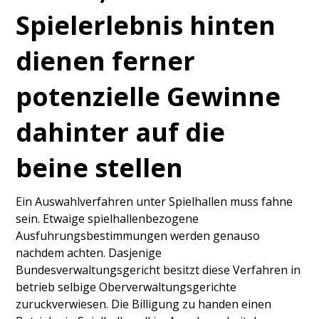
Spielerlebnis hinten
dienen ferner
potenzielle Gewinne
dahinter auf die
beine stellen
Ein Auswahlverfahren unter Spielhallen muss fahne
sein. Etwaige spielhallenbezogene
Ausfuhrungsbestimmungen werden genauso
nachdem achten. Dasjenige
Bundesverwaltungsgericht besitzt diese Verfahren in
betrieb selbige Oberverwaltungsgerichte
zuruckverwiesen. Die Billigung zu handen einen