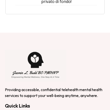
privato di fondo!
Providing accessible, confidential telehealth mental health
services to support your well-being anytime, anywhere.
Quick Links