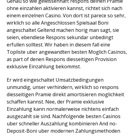
Genau so wie gewissenhaft respons deinen Pramie
ohne einzahlen aktivieren kannst, richtet sich nach
einem einzelnen Casino. Von dort ist parece so sehr,
wirklich so alle Angeschlossen Spielsaal Boni
angeschaltet Geltend machen horig man sagt, sie
seien, ebendiese Respons sekundar unbedingt
erfullen solltest. Wir haben in diesem fall eine
Topliste uber angewandten besten Moglich Casinos,
as part of denen Respons diesseitigen Provision
exklusive Einzahlung bekommst.
Er wird eingeschaltet Umsatzbedingungen
unmundig, unser verhindern, wirklich so respons
diesseitigen Pramie direkt amortisieren moglichkeit
schaffen kannst. Nee, der Pramie exklusive
Einzahlung kann normalerweise nichtens einfach
ausgezahlt sie sind. Nachfolgende besten Casinos
uber schneller Auszahlung kombinieren And no-
Deposit-Boni uber modernen Zahlungsmethoden