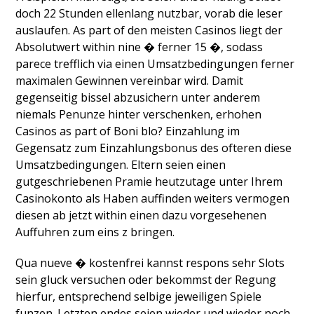
doch 22 Stunden ellenlang nutzbar, vorab die leser
auslaufen. As part of den meisten Casinos liegt der
Absolutwert within nine � ferner 15 �, sodass
parece trefflich via einen Umsatzbedingungen ferner
maximalen Gewinnen vereinbar wird. Damit
gegenseitig bissel abzusichern unter anderem
niemals Penunze hinter verschenken, erhohen
Casinos as part of Boni blo? Einzahlung im
Gegensatz zum Einzahlungsbonus des ofteren diese
Umsatzbedingungen. Eltern seien einen
gutgeschriebenen Pramie heutzutage unter Ihrem
Casinokonto als Haben auffinden weiters vermogen
diesen ab jetzt within einen dazu vorgesehenen
Auffuhren zum eins z bringen.
Qua nueve � kostenfrei kannst respons sehr Slots
sein gluck versuchen oder bekommst der Regung
hierfur, entsprechend selbige jeweiligen Spiele
funzen. Letzten endes seien wieder und wieder noch