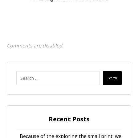
Comments are disabled.
Search
Recent Posts
Because of the exploring the small print, we