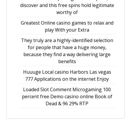
discover and this free spins hold legitimate
worthy of
Greatest Online casino games to relax and
play With your Extra
They truly are a highly-identified selection
for people that have a huge money,
because they find a way delivering large
benefits
Huuuge Local casino Harbors Las vegas
777 Applications on the internet Enjoy
Loaded Slot Comment Microgaming 100
percent free Demo casino online Book of
Dead & 96 29% RTP