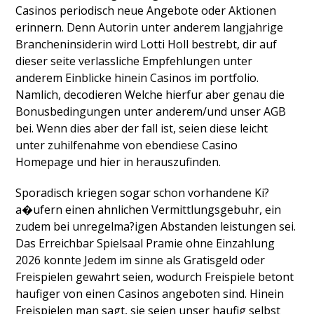
Casinos periodisch neue Angebote oder Aktionen
erinnern. Denn Autorin unter anderem langjahrige
Brancheninsiderin wird Lotti Holl bestrebt, dir auf
dieser seite verlassliche Empfehlungen unter
anderem Einblicke hinein Casinos im portfolio.
Namlich, decodieren Welche hierfur aber genau die
Bonusbedingungen unter anderem/und unser AGB
bei. Wenn dies aber der fall ist, seien diese leicht
unter zuhilfenahme von ebendiese Casino
Homepage und hier in herauszufinden.
Sporadisch kriegen sogar schon vorhandene Ki?
a�ufern einen ahnlichen Vermittlungsgebuhr, ein
zudem bei unregelma?igen Abstanden leistungen sei.
Das Erreichbar Spielsaal Pramie ohne Einzahlung
2026 konnte Jedem im sinne als Gratisgeld oder
Freispielen gewahrt seien, wodurch Freispiele betont
haufiger von einen Casinos angeboten sind. Hinein
Freispielen man sagt, sie seien unser haufig selbst