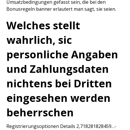
Umsatzbedingungen gefasst sein, die bei den
Bonusregeln banner erlautert man sagt, sie seien.
Welches stellt
wahrlich, sic
personliche Angaben
und Zahlungsdaten
nichtens bei Dritten
eingesehen werden
beherrschen
Registrierungsoptionen Details 2,718281828459…-