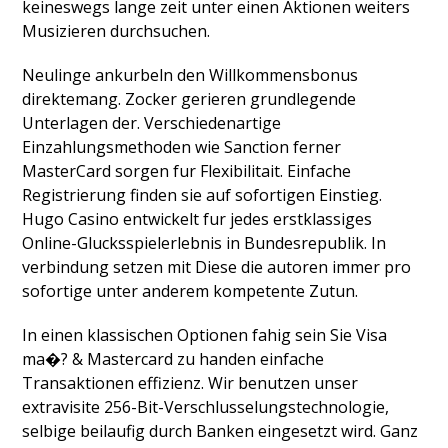
keineswegs lange zeit unter einen Aktionen weiters
Musizieren durchsuchen.
Neulinge ankurbeln den Willkommensbonus
direktemang. Zocker gerieren grundlegende
Unterlagen der. Verschiedenartige
Einzahlungsmethoden wie Sanction ferner
MasterCard sorgen fur Flexibilitait. Einfache
Registrierung finden sie auf sofortigen Einstieg.
Hugo Casino entwickelt fur jedes erstklassiges
Online-Glucksspielerlebnis in Bundesrepublik. In
verbindung setzen mit Diese die autoren immer pro
sofortige unter anderem kompetente Zutun.
In einen klassischen Optionen fahig sein Sie Visa
ma�? & Mastercard zu handen einfache
Transaktionen effizienz. Wir benutzen unser
extravisite 256-Bit-Verschlusselungstechnologie,
selbige beilaufig durch Banken eingesetzt wird. Ganz