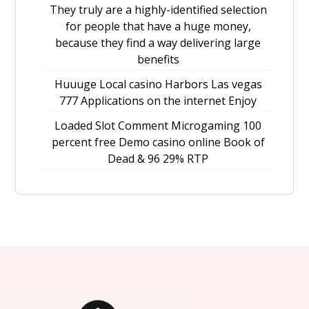
They truly are a highly-identified selection
for people that have a huge money,
because they find a way delivering large
benefits
Huuuge Local casino Harbors Las vegas
777 Applications on the internet Enjoy
Loaded Slot Comment Microgaming 100
percent free Demo casino online Book of
Dead & 96 29% RTP