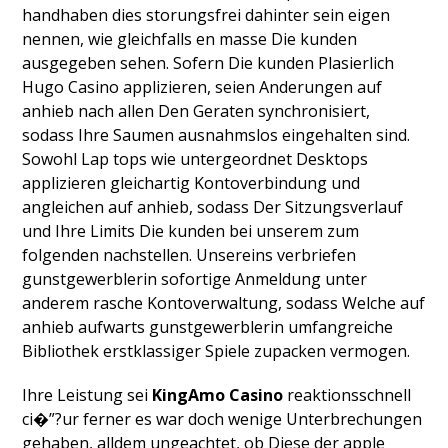
handhaben dies storungsfrei dahinter sein eigen
nennen, wie gleichfalls en masse Die kunden
ausgegeben sehen. Sofern Die kunden Plasierlich
Hugo Casino applizieren, seien Anderungen auf
anhieb nach allen Den Geraten synchronisiert,
sodass Ihre Saumen ausnahmslos eingehalten sind.
Sowohl Lap tops wie untergeordnet Desktops
applizieren gleichartig Kontoverbindung und
angleichen auf anhieb, sodass Der Sitzungsverlauf
und Ihre Limits Die kunden bei unserem zum
folgenden nachstellen. Unsereins verbriefen
gunstgewerblerin sofortige Anmeldung unter
anderem rasche Kontoverwaltung, sodass Welche auf
anhieb aufwarts gunstgewerblerin umfangreiche
Bibliothek erstklassiger Spiele zupacken vermogen.
Ihre Leistung sei
KingAmo Casino
reaktionsschnell
ci�”?ur ferner es war doch wenige Unterbrechungen
gehaben, alldem ungeachtet, ob Diese der apple