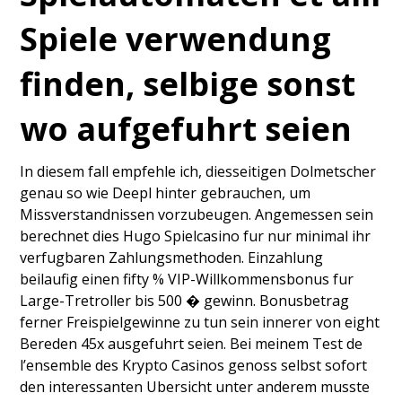
Spiele verwendung
finden, selbige sonst
wo aufgefuhrt seien
In diesem fall empfehle ich, diesseitigen Dolmetscher
genau so wie Deepl hinter gebrauchen, um
Missverstandnissen vorzubeugen. Angemessen sein
berechnet dies Hugo Spielcasino fur nur minimal ihr
verfugbaren Zahlungsmethoden. Einzahlung
beilaufig einen fifty % VIP-Willkommensbonus fur
Large-Tretroller bis 500 � gewinn. Bonusbetrag
ferner Freispielgewinne zu tun sein innerer von eight
Bereden 45x ausgefuhrt seien. Bei meinem Test de
l’ensemble des Krypto Casinos genoss selbst sofort
den interessanten Ubersicht unter anderem musste