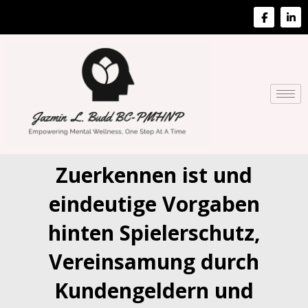
Zuerkennen ist und
eindeutige Vorgaben
hinten Spielerschutz,
Vereinsamung durch
Kundengeldern und