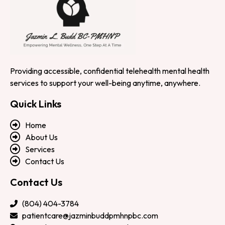
Providing accessible, confidential telehealth mental health
services to support your well-being anytime, anywhere.
Quick Links
Home
About Us
Services
Contact Us
Contact Us
(804) 404-3784
patientcare@jazminbuddpmhnpbc.com