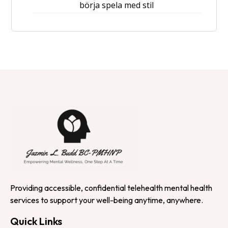
börja spela med stil
Providing accessible, confidential telehealth mental health
services to support your well-being anytime, anywhere.
Quick Links