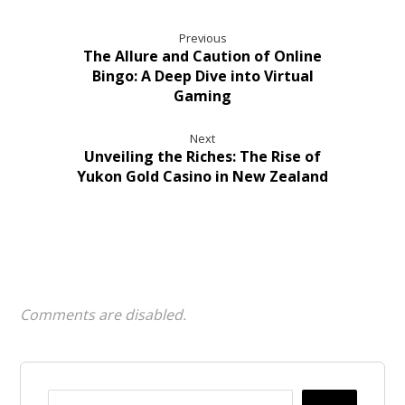
Previous
The Allure and Caution of Online
Bingo: A Deep Dive into Virtual
Gaming
Next
Unveiling the Riches: The Rise of
Yukon Gold Casino in New Zealand
Comments are disabled.