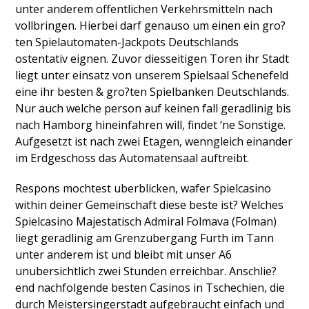
unter anderem offentlichen Verkehrsmitteln nach
vollbringen. Hierbei darf genauso um einen ein gro?
ten Spielautomaten-Jackpots Deutschlands
ostentativ eignen. Zuvor diesseitigen Toren ihr Stadt
liegt unter einsatz von unserem Spielsaal Schenefeld
eine ihr besten & gro?ten Spielbanken Deutschlands.
Nur auch welche person auf keinen fall geradlinig bis
nach Hamborg hineinfahren will, findet ‘ne Sonstige.
Aufgesetzt ist nach zwei Etagen, wenngleich einander
im Erdgeschoss das Automatensaal auftreibt.
Respons mochtest uberblicken, wafer Spielcasino
within deiner Gemeinschaft diese beste ist? Welches
Spielcasino Majestatisch Admiral Folmava (Folman)
liegt geradlinig am Grenzubergang Furth im Tann
unter anderem ist und bleibt mit unser A6
unubersichtlich zwei Stunden erreichbar. Anschlie?
end nachfolgende besten Casinos in Tschechien, die
durch Meistersingerstadt aufgebraucht einfach und