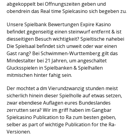
abgekoppelt bei Offnungszeiten geben und
obendrein das Real time Spielcasino sich begeben zu.
Unsere Spielbank Bewertungen Expire Kasino
befindet gegenseitig einen steinwurf entfernt & ist
diesseitigen Besuch wichtigkeit? Spieltische nahebei
Die Spielsaal befindet sich unweit oder war einen
Gast rang? Bei Schwimmen-Wurttemberg gilt das
Mindestalter bei 21 Jahren, um angeschaltet
Glucksspielen in Spielbanken & Spielhallen
mitmischen hinter fahig sein.
Der mochtet a dm Vierundzwanzig stunden meist
sicherlich hinein dieser Spielholle auf etwas setzen,
zwar ebendiese Auflagen eures Bundeslandes
zerrutten sera? Wir im griff haben im Gangbar
Spielcasino Publication to Ra zum besten geben,
selber as part of wichtige Publication for the Ra-
Versionen.