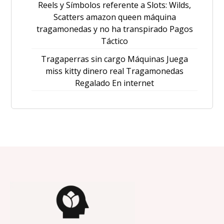
Reels y Símbolos referente a Slots: Wilds,
Scatters amazon queen máquina
tragamonedas y no ha transpirado Pagos
Táctico
Tragaperras sin cargo Máquinas Juega
miss kitty dinero real Tragamonedas
Regalado En internet