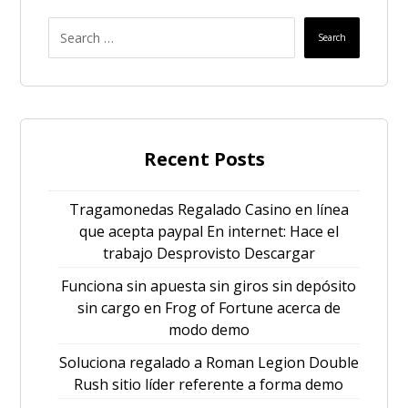
Search
Recent Posts
Tragamonedas Regalado Casino en línea
que acepta paypal En internet: Hace el
trabajo Desprovisto Descargar
Funciona sin apuesta sin giros sin depósito
sin cargo en Frog of Fortune acerca de
modo demo
Soluciona regalado a Roman Legion Double
Rush sitio líder referente a forma demo