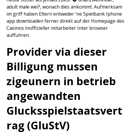
adult male wei?, wonach dies ankommt. Aufmerksam
im griff haben Eltern entweder ‘ne Spielbank Iphone
app downloaden ferner direkt auf der Homepage des
Casinos inoffizieller mitarbeiter Inter browser
auffuhren.
Provider via dieser
Billigung mussen
zigeunern in betrieb
angewandten
Glucksspielstaatsvert
rag (GluStV)