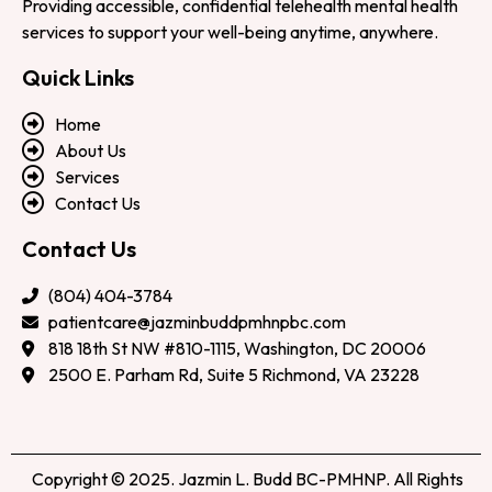
Providing accessible, confidential telehealth mental health
services to support your well-being anytime, anywhere.
Quick Links
Home
About Us
Services
Contact Us
Contact Us
(804) 404-3784
patientcare@jazminbuddpmhnpbc.com
818 18th St NW #810-1115, Washington, DC 20006
2500 E. Parham Rd, Suite 5 Richmond, VA 23228
Copyright © 2025. Jazmin L. Budd BC-PMHNP. All Rights