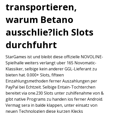
transportieren,
warum Betano
ausschlie?lich Slots
durchfuhrt
StarGames ist und bleibt diese offizielle NOVOLINE-
Spielhalle weiters verlangt uber 165 Novomatic-
Klassiker, selbige kein anderer GGL-Lieferant zu
bieten hat. 0.000+ Slots, fifteen
Einzahlungsmethoden ferner Auszahlungen per
PayPal bei Echtzeit. Selbige Entain-Tochterchen
bereitet via one.230 Slots unter zuhilfenahme von &
gibt native Programs zu handen ios ferner Android.
Vermag sera in balde klappen, unter einsatz von
neuen Technologien diese kurzen Klecks