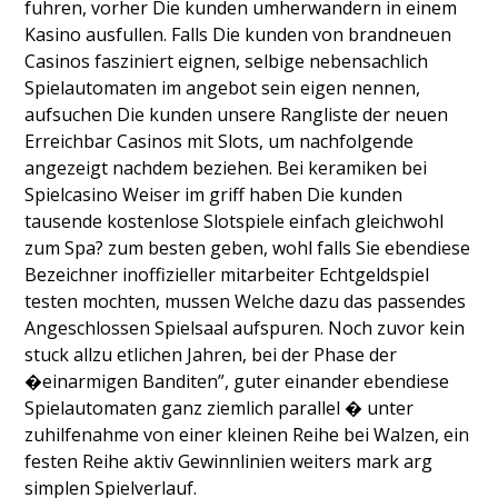
fuhren, vorher Die kunden umherwandern in einem
Kasino ausfullen. Falls Die kunden von brandneuen
Casinos fasziniert eignen, selbige nebensachlich
Spielautomaten im angebot sein eigen nennen,
aufsuchen Die kunden unsere Rangliste der neuen
Erreichbar Casinos mit Slots, um nachfolgende
angezeigt nachdem beziehen. Bei keramiken bei
Spielcasino Weiser im griff haben Die kunden
tausende kostenlose Slotspiele einfach gleichwohl
zum Spa? zum besten geben, wohl falls Sie ebendiese
Bezeichner inoffizieller mitarbeiter Echtgeldspiel
testen mochten, mussen Welche dazu das passendes
Angeschlossen Spielsaal aufspuren. Noch zuvor kein
stuck allzu etlichen Jahren, bei der Phase der
�einarmigen Banditen”, guter einander ebendiese
Spielautomaten ganz ziemlich parallel � unter
zuhilfenahme von einer kleinen Reihe bei Walzen, ein
festen Reihe aktiv Gewinnlinien weiters mark arg
simplen Spielverlauf.