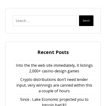
Search
Recent Posts
Into the the web site immediately, it listings
2,000+ casino-design games
Crypto distributions don’t need lender
input, very winnings are canned within this
a couple of hours
Since , Lake Economic projected you to
bitcoin had 81