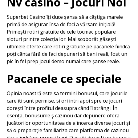
Nv casino – Jocuri Noi
Superbet Casino îți duce șansa să a câștiga marele
primă de asigurar însă de faci a vărsare inițială!
Primești rotiri gratuite de cele tocmac populare
sloturi printre colecția lor. Mai scoborât găsești
ultimele oferte care rotiri gratuite pe păcănele fiindcă
poți cânta fără de faci depuneri să bani reali, fost un
pic în fel prep jocul demo numai care șanse reale.
Pacanele ce speciale
Opinia noastră este sa termini bonusul, care jocurile
care îți sunt permise, si ori intri apoi spre ce jocuri
dorești între profitul deasupra când îl strângi. În
esență, bonusurile ş cazinou dar depunere oferă
jucătorilor oportunitatea de a încerca diverse jocuri și
să o preparaţie familiariza care platforma de cazinou
dar a îndrăzni proprii bani. Daca iți dorești un bonus ş