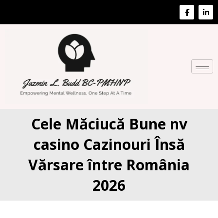
Cele Măciucă Bune nv
casino Cazinouri Însă
Vărsare între România
2026