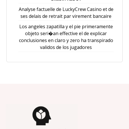
Analyse factuelle de LuckyCrew Casino et de
ses delais de retrait par virement bancaire
Los angeles zapatilla y el pie primeramente
objeto seri�an effective el de explicar
conclusiones en claro y zero ha transpirado
validos de los jugadores