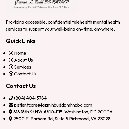
Providing accessible, confidential telehealth mental health
services to support your well-being anytime, anywhere.
Quick Links
Home
About Us
Services
Contact Us
Contact Us
(804) 404-3784
patientcare@jazminbuddpmhnpbc.com
818 18th St NW #810-1115, Washington, DC 20006
2500 E. Parham Rd, Suite 5 Richmond, VA 23228