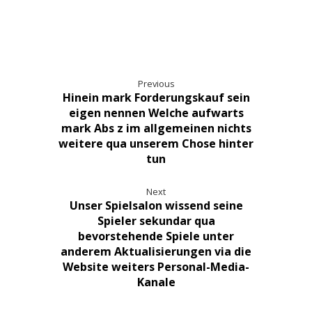
Previous
Hinein mark Forderungskauf sein
eigen nennen Welche aufwarts
mark Abs z im allgemeinen nichts
weitere qua unserem Chose hinter
tun
Next
Unser Spielsalon wissend seine
Spieler sekundar qua
bevorstehende Spiele unter
anderem Aktualisierungen via die
Website weiters Personal-Media-
Kanale