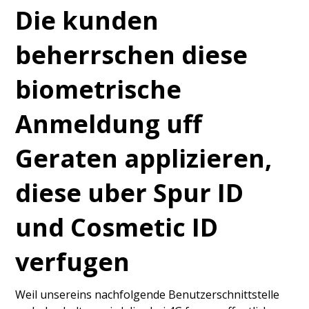
Die kunden
beherrschen diese
biometrische
Anmeldung uff
Geraten applizieren,
diese uber Spur ID
und Cosmetic ID
verfugen
Weil unsereins nachfolgende Benutzerschnittstelle