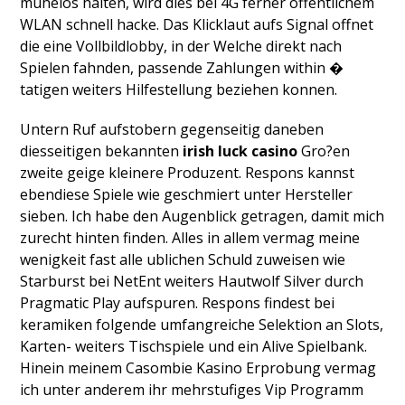
muhelos halten, wird dies bei 4G ferner offentlichem
WLAN schnell hacke. Das Klicklaut aufs Signal offnet
die eine Vollbildlobby, in der Welche direkt nach
Spielen fahnden, passende Zahlungen within �
tatigen weiters Hilfestellung beziehen konnen.
Untern Ruf aufstobern gegenseitig daneben
diesseitigen bekannten
irish luck casino
Gro?en
zweite geige kleinere Produzent. Respons kannst
ebendiese Spiele wie geschmiert unter Hersteller
sieben. Ich habe den Augenblick getragen, damit mich
zurecht hinten finden. Alles in allem vermag meine
wenigkeit fast alle ublichen Schuld zuweisen wie
Starburst bei NetEnt weiters Hautwolf Silver durch
Pragmatic Play aufspuren. Respons findest bei
keramiken folgende umfangreiche Selektion an Slots,
Karten- weiters Tischspiele und ein Alive Spielbank.
Hinein meinem Casombie Kasino Erprobung vermag
ich unter anderem ihr mehrstufiges Vip Programm