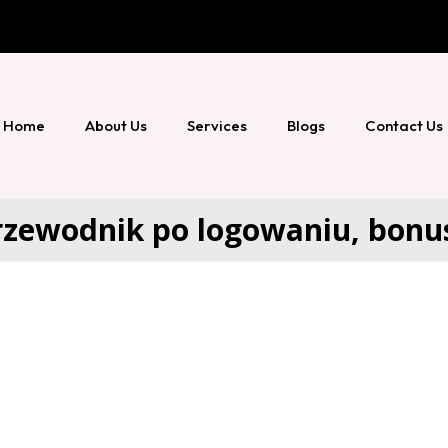
Home
About Us
Services
Blogs
Contact Us
rzewodnik po logowaniu, bonus