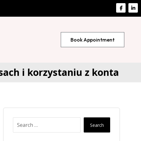
Book Appointment
ach i korzystaniu z konta
Search