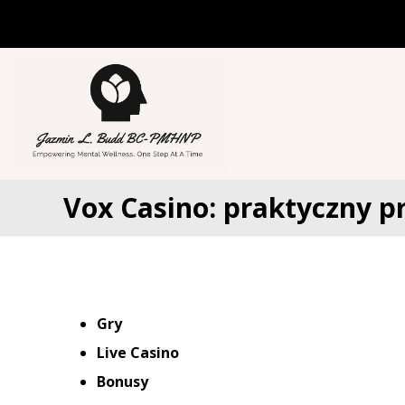
Vox Casino: praktyczny p
Gry
Live Casino
Bonusy