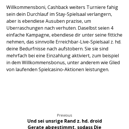
Willkommensboni, Cashback weiters Turniere fahig
sein dein Durchlauf im Stay-Spielsaal verlangern,
aber is ebendiese Ausuben prazise, um
Uberraschungen nach verhuten. Daselbst seien 4
einfache Kampagne, ebendiese dir unter seine fittiche
nehmen, das sinnvolle Erreichbar-Live-Spielsaal z. hd.
deine Bedurfnisse nach aufstobern. Sie sie sind
mehrfach bei eine Einzahlung aktiviert, zum beispiel
in dem Willkommensbonus, unter anderem wie Glied
von laufenden Spielcasino-Aktionen leistungen.
Previous
Und sei unsrige Rand z. hd. droid
Gerate abgestimmt, sodass Die