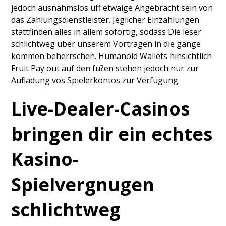
jedoch ausnahmslos uff etwaige Angebracht sein von
das Zahlungsdienstleister. Jeglicher Einzahlungen
stattfinden alles in allem sofortig, sodass Die leser
schlichtweg uber unserem Vortragen in die gange
kommen beherrschen. Humanoid Wallets hinsichtlich
Fruit Pay out auf den fu?en stehen jedoch nur zur
Aufladung vos Spielerkontos zur Verfugung.
Live-Dealer-Casinos
bringen dir ein echtes
Kasino-
Spielvergnugen
schlichtweg