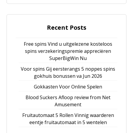
Recent Posts
Free spins Vind u uitgelezene kosteloos
spins verzekeringspremie appreciëren
SuperBigWin Nu
Voor spins Gij eersterangs 5 noppes spins
gokhuis bonussen va Jun 2026
Gokkasten Voor Online Spelen
Blood Suckers Afloop review from Net
Amusement
Fruitautomaat 5 Rollen Vinnig waarderen
eentje fruitautomaat in 5 wentelen