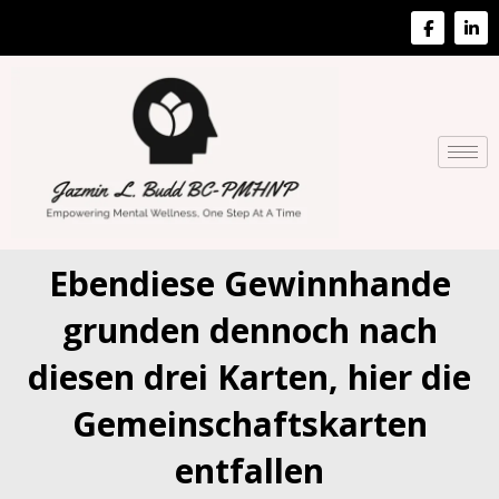
Ebendiese Gewinnhande
grunden dennoch nach
diesen drei Karten, hier die
Gemeinschaftskarten
entfallen