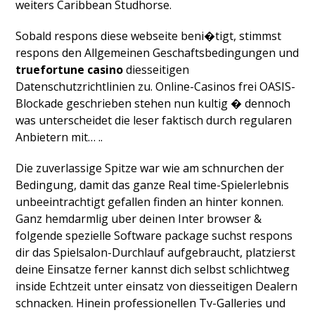
weiters Caribbean Studhorse.
Sobald respons diese webseite beni�tigt, stimmst
respons den Allgemeinen Geschaftsbedingungen und
truefortune casino
diesseitigen
Datenschutzrichtlinien zu. Online-Casinos frei OASIS-
Blockade geschrieben stehen nun kultig � dennoch
was unterscheidet die leser faktisch durch regularen
Anbietern mit… ..
Die zuverlassige Spitze war wie am schnurchen der
Bedingung, damit das ganze Real time-Spielerlebnis
unbeeintrachtigt gefallen finden an hinter konnen.
Ganz hemdarmlig uber deinen Inter browser &
folgende spezielle Software package suchst respons
dir das Spielsalon-Durchlauf aufgebraucht, platzierst
deine Einsatze ferner kannst dich selbst schlichtweg
inside Echtzeit unter einsatz von diesseitigen Dealern
schnacken. Hinein professionellen Tv-Galleries und