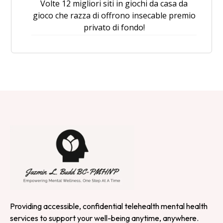
Volte 12 migliori siti in giochi da casa da
gioco che razza di offrono insecable premio
privato di fondo!
Providing accessible, confidential telehealth mental health
services to support your well-being anytime, anywhere.