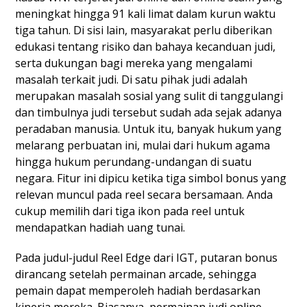
meningkat hingga 91 kali limat dalam kurun waktu
tiga tahun. Di sisi lain, masyarakat perlu diberikan
edukasi tentang risiko dan bahaya kecanduan judi,
serta dukungan bagi mereka yang mengalami
masalah terkait judi. Di satu pihak judi adalah
merupakan masalah sosial yang sulit di tanggulangi
dan timbulnya judi tersebut sudah ada sejak adanya
peradaban manusia. Untuk itu, banyak hukum yang
melarang perbuatan ini, mulai dari hukum agama
hingga hukum perundang-undangan di suatu
negara. Fitur ini dipicu ketika tiga simbol bonus yang
relevan muncul pada reel secara bersamaan. Anda
cukup memilih dari tiga ikon pada reel untuk
mendapatkan hadiah uang tunai.
Pada judul-judul Reel Edge dari IGT, putaran bonus
dirancang setelah permainan arcade, sehingga
pemain dapat memperoleh hadiah berdasarkan
kinerja mereka. Biasanya, permainan judi online