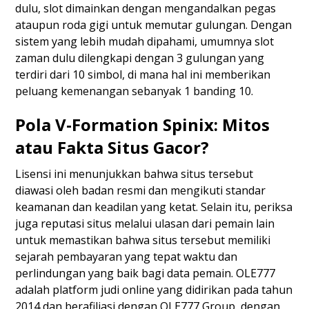
dulu, slot dimainkan dengan mengandalkan pegas
ataupun roda gigi untuk memutar gulungan. Dengan
sistem yang lebih mudah dipahami, umumnya slot
zaman dulu dilengkapi dengan 3 gulungan yang
terdiri dari 10 simbol, di mana hal ini memberikan
peluang kemenangan sebanyak 1 banding 10.
Pola V-Formation Spinix: Mitos
atau Fakta Situs Gacor?
Lisensi ini menunjukkan bahwa situs tersebut
diawasi oleh badan resmi dan mengikuti standar
keamanan dan keadilan yang ketat. Selain itu, periksa
juga reputasi situs melalui ulasan dari pemain lain
untuk memastikan bahwa situs tersebut memiliki
sejarah pembayaran yang tepat waktu dan
perlindungan yang baik bagi data pemain. OLE777
adalah platform judi online yang didirikan pada tahun
2014 dan berafiliasi dengan OLE777 Group, dengan