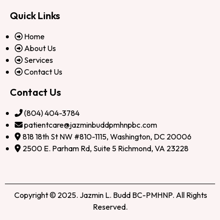
Quick Links
Home
About Us
Services
Contact Us
Contact Us
(804) 404-3784
patientcare@jazminbuddpmhnpbc.com
818 18th St NW #810-1115, Washington, DC 20006
2500 E. Parham Rd, Suite 5 Richmond, VA 23228
Copyright © 2025. Jazmin L. Budd BC-PMHNP. All Rights
Reserved.