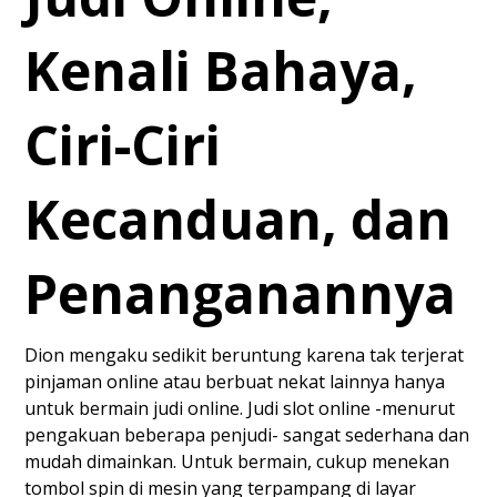
Kenali Bahaya,
Ciri-Ciri
Kecanduan, dan
Penanganannya
Dion mengaku sedikit beruntung karena tak terjerat
pinjaman online atau berbuat nekat lainnya hanya
untuk bermain judi online. Judi slot online -menurut
pengakuan beberapa penjudi- sangat sederhana dan
mudah dimainkan. Untuk bermain, cukup menekan
tombol spin di mesin yang terpampang di layar