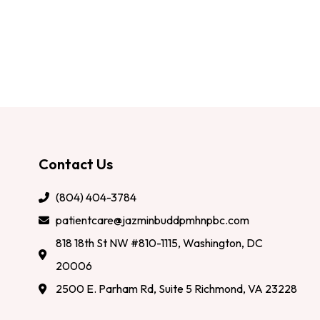
Contact Us
(804) 404-3784
patientcare@jazminbuddpmhnpbc.com
818 18th St NW #810-1115, Washington, DC
20006
2500 E. Parham Rd, Suite 5 Richmond, VA 23228