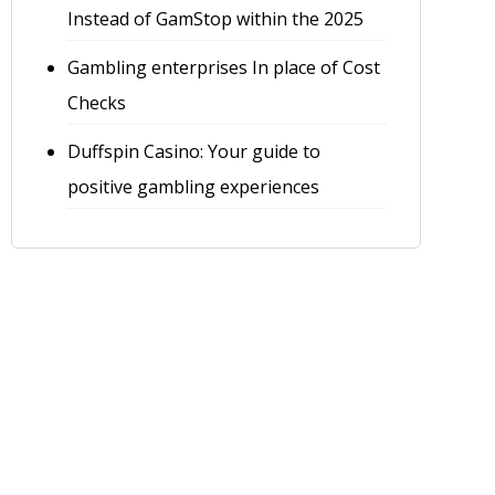
Instead of GamStop within the 2025
Gambling enterprises In place of Cost
Checks
Duffspin Casino: Your guide to
positive gambling experiences