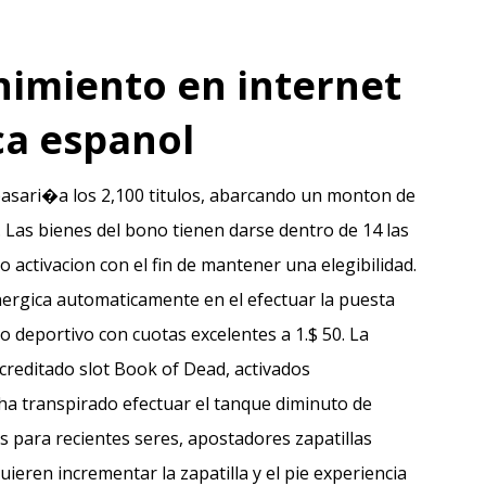
nimiento en internet
ca espanol
pasari�a los 2,100 titulos, abarcando un monton de
. Las bienes del bono tienen darse dentro de 14 las
 activacion con el fin de mantener una elegibilidad.
nergica automaticamente en el efectuar la puesta
 deportivo con cuotas excelentes a 1.$ 50. La
creditado slot Book of Dead, activados
ha transpirado efectuar el tanque diminuto de
s para recientes seres, apostadores zapatillas
ieren incrementar la zapatilla y el pie experiencia