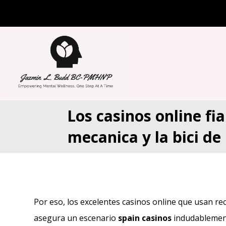
Los casinos online fi
mecanica y la bici de
Por eso, los excelentes casinos online que usan re
asegura un escenario
spain casinos
indudablement