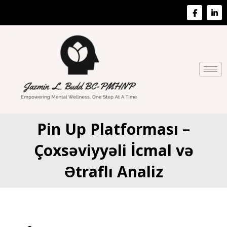
Pin Up Platforması –
Çoxsəviyyəli İcmal və
Ətraflı Analiz