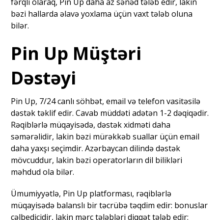
fərqli olaraq, Pin Up daha az sənəd tələb edir, lakin
bəzi hallarda əlavə yoxlama üçün vaxt tələb oluna
bilər.
Pin Up Müştəri
Dəstəyi
Pin Up, 7/24 canlı söhbət, email və telefon vasitəsilə
dəstək təklif edir. Cavab müddəti adətən 1-2 dəqiqədir.
Rəqiblərlə müqayisədə, dəstək xidməti daha
səmərəlidir, lakin bəzi mürəkkəb suallar üçün email
daha yaxşı seçimdir. Azərbaycan dilində dəstək
mövcuddur, lakin bəzi operatorların dil bilikləri
məhdud ola bilər.
Ümumiyyətlə, Pin Up platforması, rəqiblərlə
müqayisədə balanslı bir təcrübə təqdim edir: bonuslar
cəlbedicidir, lakin mərc tələbləri diqqət tələb edir;