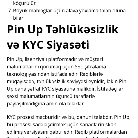
köçürülür
Böyük məbləğlər üçün əlavə yoxlama tələb oluna
bilər
Pin Up Təhlükəsizlik
və KYC Siyasəti
Pin Up, lisenziyalı platformadır və müştəri
məlumatlarını qorumaq üçün SSL şifrələmə
texnologiyasından istifadə edir. Rəqiblərlə
müqayisədə, təhlükəsizlik səviyyəsi eynidir, lakin Pin
Up daha şəffaf KYC siyasətinə malikdir. İstifadəçilər
şəxsi məlumatlarının üçüncü tərəflərlə
paylaşılmadığına əmin ola bilərlər.
KYC prosesi məcburidir və bu, qanuni tələbdir. Pin Up,
bu prosesi sadələşdirmək üçün sənədlərin skan
edilmiş versiyasını qəbul edir. Rəqib platformalardan