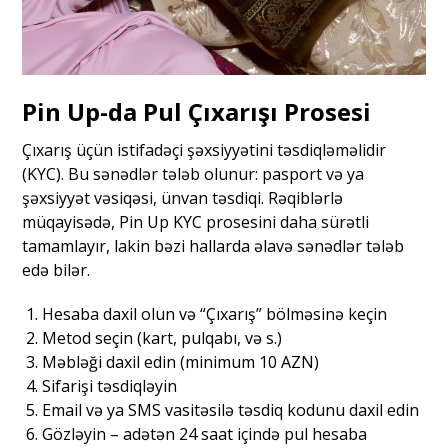
Pin Up-da Pul Çıxarışı Prosesi
Çıxarış üçün istifadəçi şəxsiyyətini təsdiqləməlidir
(KYC). Bu sənədlər tələb olunur: pasport və ya
şəxsiyyət vəsiqəsi, ünvan təsdiqi. Rəqiblərlə
müqayisədə, Pin Up KYC prosesini daha sürətli
tamamlayır, lakin bəzi hallarda əlavə sənədlər tələb
edə bilər.
Hesaba daxil olun və “Çıxarış” bölməsinə keçin
Metod seçin (kart, pulqabı, və s.)
Məbləği daxil edin (minimum 10 AZN)
Sifarişi təsdiqləyin
Email və ya SMS vasitəsilə təsdiq kodunu daxil edin
Gözləyin – adətən 24 saat içində pul hesaba