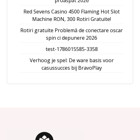
proaspăt 2026
Red Sevens Casino 4500 Flaming Hot Slot
Machine RON, 300 Rotiri Gratuite!
Rotiri gratuite Problemă de conectare oscar
spin ci depunere 2026
test-1786015585-3358
Verhoog je spel: De ware basis voor
casussucces bij BravoPlay