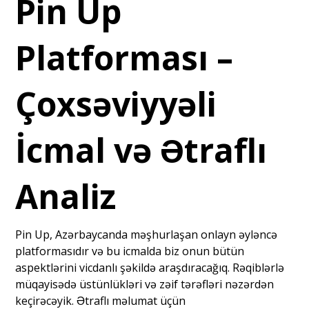
Pin Up
Platforması –
Çoxsəviyyəli
İcmal və Ətraflı
Analiz
Pin Up, Azərbaycanda məşhurlaşan onlayn əyləncə
platformasıdır və bu icmalda biz onun bütün
aspektlərini vicdanlı şəkildə araşdıracağıq. Rəqiblərlə
müqayisədə üstünlükləri və zəif tərəfləri nəzərdən
keçirəcəyik. Ətraflı məlumat üçün