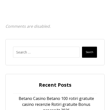
Comments are disabled.
Search
Recent Posts
Betano Casino Betano 100 rotiri gratuite
casino recenzie Rotiri gratuite Bonus