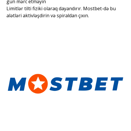
gün mərc etməyin
Limitlər tilti fiziki olaraq dayandırır. Mostbet-də bu
alətləri aktivləşdirin və spiraldan çıxın.