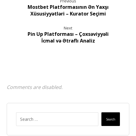
Previous
Mostbet Platformasının Ən Yaxşı
Xüsusiyyətləri – Kurator Seçimi
Next
Pin Up Platforması – Çoxsəviyyəli
İcmal və Ətraflı Analiz
Comments are disabled.
Search