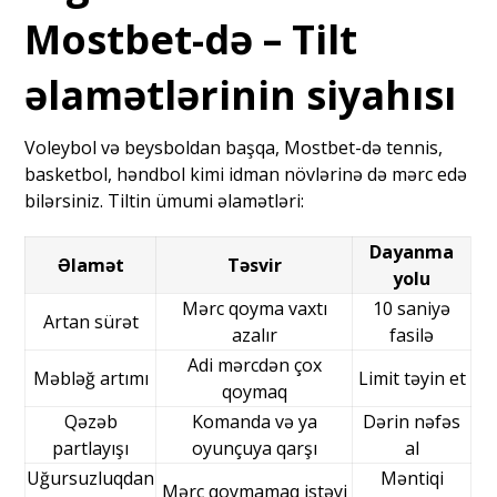
Mostbet-də – Tilt
əlamətlərinin siyahısı
Voleybol və beysboldan başqa, Mostbet-də tennis,
basketbol, həndbol kimi idman növlərinə də mərc edə
bilərsiniz. Tiltin ümumi əlamətləri:
Dayanma
Əlamət
Təsvir
yolu
Mərc qoyma vaxtı
10 saniyə
Artan sürət
azalır
fasilə
Adi mərcdən çox
Məbləğ artımı
Limit təyin et
qoymaq
Qəzəb
Komanda və ya
Dərin nəfəs
partlayışı
oyunçuya qarşı
al
Uğursuzluqdan
Məntiqi
Mərc qoymamaq istəyi