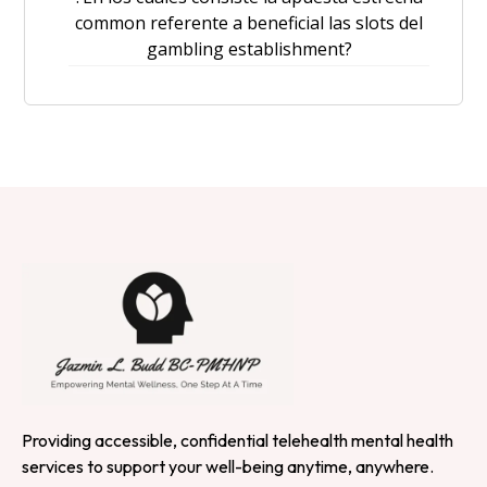
common referente a beneficial las slots del
gambling establishment?
Providing accessible, confidential telehealth mental health
services to support your well-being anytime, anywhere.