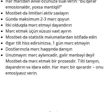
Hər mərcdən əvvəl özünüzə sual verin: “Bu qərar
emosionaldır, yoxsa məntiqli?”
Mostbet-də limitləri aktiv saxlayın
Gündə maksimum 2-3 mərc qoyun
İtki olduqda mərc etməyi dayandırın
Mərc etmək üçün xüsusi vaxt ayırın
Mostbet-də statistik məlumatlardan istifadə edin
Əgər tilt hiss edirsinizsə, 1 gün mərc etməyin
Dostlarınızla mərc haqqında danışın
Unutmayın: mərc əyləncədir, gəlir mənbəyi deyil
Mostbet-də mərc etmək bir prosesdir. Tilti tanıyın,
dayandırın və idarə edin. Hər mərc bir qərardır – onu
emosiyasız verin.