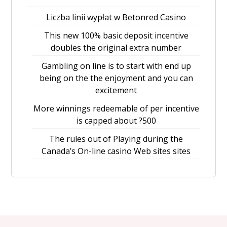
Liczba linii wypłat w Betonred Casino
This new 100% basic deposit incentive
doubles the original extra number
Gambling on line is to start with end up
being on the the enjoyment and you can
excitement
More winnings redeemable of per incentive
is capped about ?500
The rules out of Playing during the
Canada’s On-line casino Web sites sites