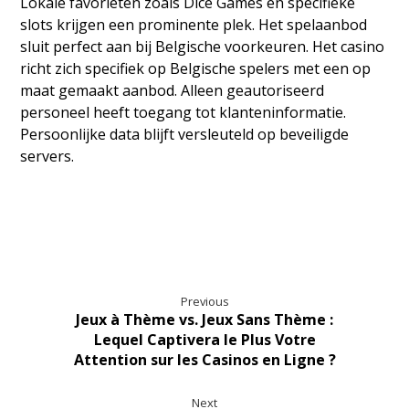
Lokale favorieten zoals Dice Games en specifieke
slots krijgen een prominente plek. Het spelaanbod
sluit perfect aan bij Belgische voorkeuren. Het casino
richt zich specifiek op Belgische spelers met een op
maat gemaakt aanbod. Alleen geautoriseerd
personeel heeft toegang tot klanteninformatie.
Persoonlijke data blijft versleuteld op beveiligde
servers.
Previous
Jeux à Thème vs. Jeux Sans Thème :
Lequel Captivera le Plus Votre
Attention sur les Casinos en Ligne ?
Next