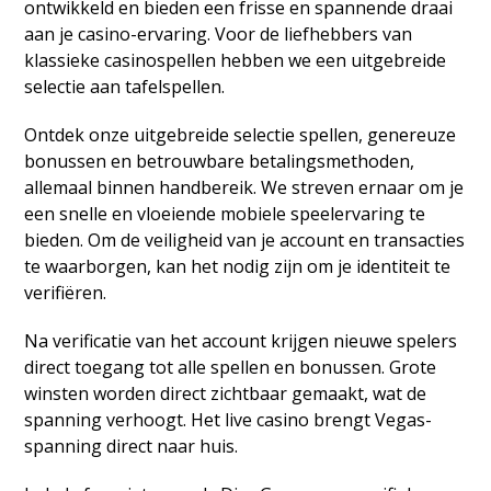
ontwikkeld en bieden een frisse en spannende draai
aan je casino-ervaring. Voor de liefhebbers van
klassieke casinospellen hebben we een uitgebreide
selectie aan tafelspellen.
Ontdek onze uitgebreide selectie spellen, genereuze
bonussen en betrouwbare betalingsmethoden,
allemaal binnen handbereik. We streven ernaar om je
een snelle en vloeiende mobiele speelervaring te
bieden. Om de veiligheid van je account en transacties
te waarborgen, kan het nodig zijn om je identiteit te
verifiëren.
Na verificatie van het account krijgen nieuwe spelers
direct toegang tot alle spellen en bonussen. Grote
winsten worden direct zichtbaar gemaakt, wat de
spanning verhoogt. Het live casino brengt Vegas-
spanning direct naar huis.