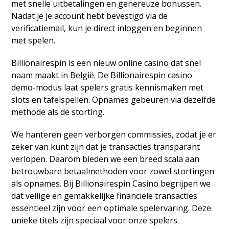
met snelle uitbetalingen en genereuze bonussen.
Nadat je je account hebt bevestigd via de
verificatiemail, kun je direct inloggen en beginnen
met spelen.
Billionairespin is een nieuw online casino dat snel
naam maakt in België. De Billionairespin casino
demo-modus laat spelers gratis kennismaken met
slots en tafelspellen. Opnames gebeuren via dezelfde
methode als de storting.
We hanteren geen verborgen commissies, zodat je er
zeker van kunt zijn dat je transacties transparant
verlopen. Daarom bieden we een breed scala aan
betrouwbare betaalmethoden voor zowel stortingen
als opnames. Bij Billionairespin Casino begrijpen we
dat veilige en gemakkelijke financiële transacties
essentieel zijn voor een optimale spelervaring. Deze
unieke titels zijn speciaal voor onze spelers