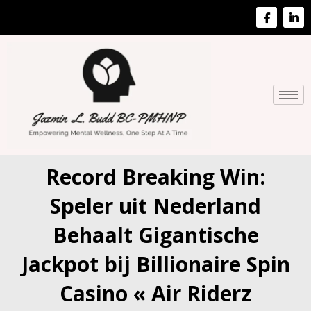
Record Breaking Win:
Speler uit Nederland
Behaalt Gigantische
Jackpot bij Billionaire Spin
Casino « Air Riderz